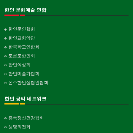
한인 문화예술 연합
한인문인협회
한인교향악단
한국학교연합회
토론토한인회
한인여성회
한인미술가협회
온주한인실협인협회
한인 공익 네트워크
홍푹정신건강협회
생명의전화