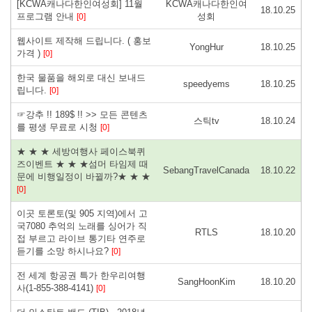
[KCWA캐나다한인여성회] 11월
KCWA캐나다한인여
18.10.25
프로그램 안내
성회
[0]
웹사이트 제작해 드립니다. ( 홍보
YongHur
18.10.25
가격 )
[0]
한국 물품을 해외로 대신 보내드
speedyems
18.10.25
립니다.
[0]
☞강추 !! 189$ !! >> 모든 콘텐츠
스틱tv
18.10.24
를 평생 무료로 시청
[0]
★ ★ ★ 세방여행사 페이스북퀴
즈이벤트 ★ ★ ★섬머 타임제 때
SebangTravelCanada
18.10.22
문에 비행일정이 바뀔까?★ ★ ★
[0]
이곳 토론토(및 905 지역)에서 고
국7080 추억의 노래를 싱어가 직
RTLS
18.10.20
접 부르고 라이브 통기타 연주로
듣기를 소망 하시나요?
[0]
전 세계 항공권 특가 한우리여행
SangHoonKim
18.10.20
사(1-855-388-4141)
[0]