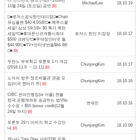
더 인스탄트 밴드 (TIB) - 2018년
MichaelLee
18.10.19
11월 24일 (토요일) 공연
[0]
□■로저스공식한인대리점□■Chatr
유심플랜 $40 4.5GB!□■ 백투스쿨
세일! 삼성 S9,S9+ $0 특가 폭탄
세일!!□■휴대폰신규개통시최대
로저스 한인 지점장
18.10.17
$500 크레딧!□■무약정인터넷 월
$44.99!□■TV+인터넷번들$84.99!
□■
[0]
두란노 부부학교 토론토 1기 개강
ChunjongKim
18.10.17
(2018.11.9. ~ 11.11)
[0]
노아의 방주 창조박물관 관광 모
ChunjongKim
18.10.16
집(미국 켄터키 주)
[0]
CIBC 온라인뱅킹(or 어플) 캔불
한국 은행계좌로 송금하는 법!(No
변재민
18.10.16
수수료 + $55 bonus credit(12월
24일 까지)
[0]
토론토 29기 아버지 학교 수강안
ChunjongKim
18.10.09
내
[0]
캐나다 Tres Dias 남자33회 지원