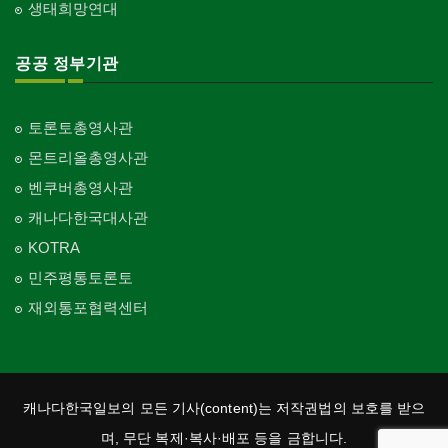
생태희망연대
공공 정부기관
토론토총영사관
몬트리올총영사관
벤쿠버총영사관
캐나다한국대사관
KOTRA
민주평통토론토
재외통포협력센터
캐나다한국일보의 모든 기사(content)는 저작권법의 보호를 받으
며, 무단 복제·복사·배포 등을 금합니다.