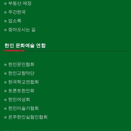
부동산·재정
주간한국
업소록
찾아오시는 길
한인 문화예술 연합
한인문인협회
한인교향악단
한국학교연합회
토론토한인회
한인여성회
한인미술가협회
온주한인실협인협회