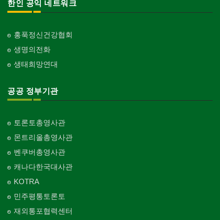
한인 공익 네트워크
홍푹정신건강협회
생명의전화
생태희망연대
공공 정부기관
토론토총영사관
몬트리올총영사관
벤쿠버총영사관
캐나다한국대사관
KOTRA
민주평통토론토
재외통포협력센터