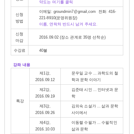
약도는 여기를 클릭
이메일:
groundmin7@gmail,com
전화: 416-
신청
221-8910(운영위원장)
방법
이름, 연락처 반드시 남겨 주세요.
신청
2016.09.02 (장소 관계로 35명 선착순)
마감
수강료
40불
강좌 내용
제1강,
문우일 교수 .... 과학도의 철
2016.09.12
학과 문학 이야기
제2강,
김준태 시인 .... 인터넷과 문
2016.09.19
학
특강
제3강,
김외숙 소설가 .... 삶과 문학
2016.09.26
사이에서
제4강,
이동렬 수필가 .... 수필적인
2016.10.03
삶과 문학