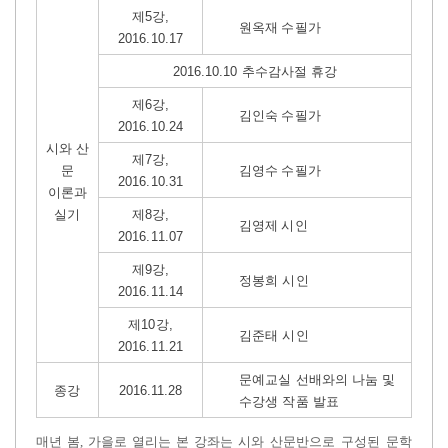
제5강,
원옥재 수필가
2016.10.17
2016.10.10 추수감사절 휴강
제6강,
김인숙 수필가
2016.10.24
시와 산
제7강,
문
김영수
수필가
2016.10.31
이론과
실기
제8강,
김영제 시인
2016.11.07
제9강,
정봉희 시인
2016.11.14
제10강,
김준태 시인
2016.11.21
문예교실 선배와의 나눔 및
종강
2016.11.28
수강생 작품 발표
매년 봄, 가을로 열리는 본 강좌는
시와 산문반으로 구성된 문학