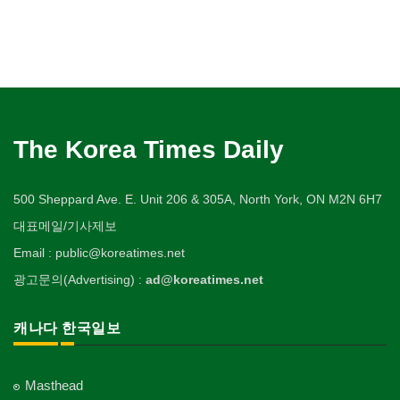
The Korea Times Daily
500 Sheppard Ave. E. Unit 206 & 305A, North York, ON M2N 6H7
대표메일/기사제보
Email : public@koreatimes.net
광고문의(Advertising) :
ad@koreatimes.net
캐나다 한국일보
Masthead