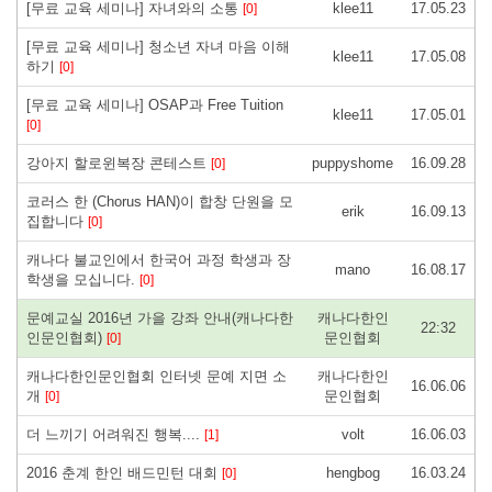
[무료 교육 세미나] 자녀와의 소통
klee11
17.05.23
[0]
[무료 교육 세미나] 청소년 자녀 마음 이해
klee11
17.05.08
하기
[0]
[무료 교육 세미나] OSAP과 Free Tuition
klee11
17.05.01
[0]
강아지 할로윈복장 콘테스트
puppyshome
16.09.28
[0]
코러스 한 (Chorus HAN)이 합창 단원을 모
erik
16.09.13
집합니다
[0]
캐나다 불교인에서 한국어 과정 학생과 장
mano
16.08.17
학생을 모십니다.
[0]
문예교실 2016년 가을 강좌 안내(캐나다한
캐나다한인
22:32
인문인협회)
문인협회
[0]
캐나다한인문인협회 인터넷 문예 지면 소
캐나다한인
16.06.06
개
문인협회
[0]
더 느끼기 어려워진 행복....
volt
16.06.03
[1]
2016 춘계 한인 배드민턴 대회
hengbog
16.03.24
[0]