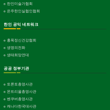
한인미술가협회
온주한인실협인협회
한인 공익 네트워크
홍푹정신건강협회
생명의전화
생태희망연대
공공 정부기관
토론토총영사관
몬트리올총영사관
벤쿠버총영사관
캐나다한국대사관