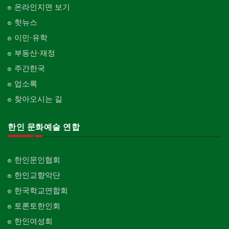
온라인지면 보기
핫뉴스
이민·유학
부동산·재정
주간한국
업소록
찾아오시는 길
한인 문화예술 연합
한인문인협회
한인교향악단
한국학교연합회
토론토한인회
한인여성회