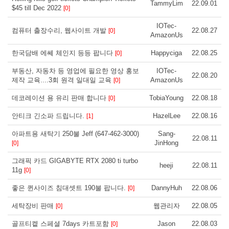
TammyLim
22.09.01
$45 till Dec 2022
[0]
IOTec-
컴퓨터 출장수리, 웹사이트 개발
22.08.27
[0]
AmazonUs
한국담배 에쎄 체인지 등등 팝니다
Happyciga
22.08.25
[0]
부동산, 자동차 등 영업에 필요한 영상 홍보
IOTec-
22.08.20
제작 교육....3회 원격 일대일 교육
AmazonUs
[0]
데코레이션 용 유리 판매 합니다
TobiaYoung
22.08.18
[0]
안티크 긴소파 드립니다.
HazelLee
22.08.16
[1]
아파트용 새탁기 250불 Jeff (647-462-3000)
Sang-
22.08.11
JinHong
[0]
그래픽 카드 GIGABYTE RTX 2080 ti turbo
heeji
22.08.11
11g
[0]
좋은 퀸사이즈 침대셋트 190불 팝니다.
DannyHuh
22.08.06
[0]
세탁장비 판매
웹관리자
22.08.05
[0]
골프티켙 스페셜 7days 카트포함
Jason
22.08.03
[0]