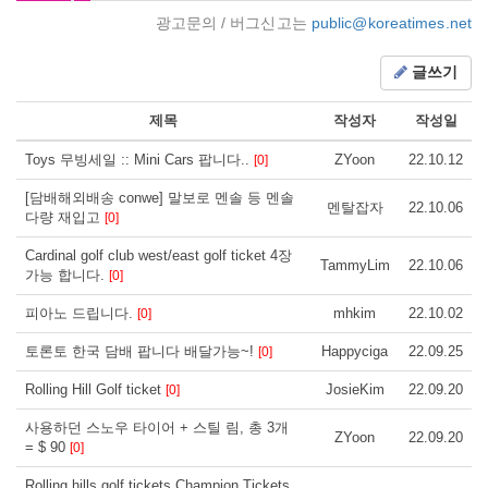
광고문의 / 버그신고는
public@koreatimes.net
글쓰기
제목
작성자
작성일
Toys 무빙세일 :: Mini Cars 팝니다..
ZYoon
22.10.12
[0]
[담배해외배송 conwe] 말보로 멘솔 등 멘솔
멘탈잡자
22.10.06
다량 재입고
[0]
Cardinal golf club west/east golf ticket 4장
TammyLim
22.10.06
가능 합니다.
[0]
피아노 드립니다.
mhkim
22.10.02
[0]
토론토 한국 담배 팝니다 배달가능~!
Happyciga
22.09.25
[0]
Rolling Hill Golf ticket
JosieKim
22.09.20
[0]
사용하던 스노우 타이어 + 스틸 림, 총 3개
ZYoon
22.09.20
= $ 90
[0]
Rolling hills golf tickets Champion Tickets