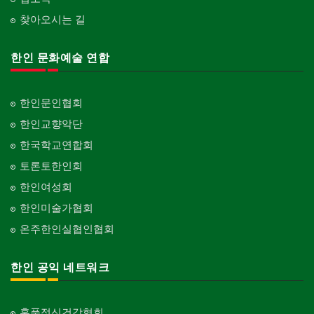
찾아오시는 길
한인 문화예술 연합
한인문인협회
한인교향악단
한국학교연합회
토론토한인회
한인여성회
한인미술가협회
온주한인실협인협회
한인 공익 네트워크
홍푹정신건강협회