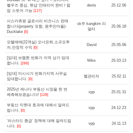
벨우즈 중심, 펫샵 인테리어 완비 / 팝
denis
25.12.06
업 스토어 가능
[127]
사스카츄원 글로서리 비즈니스 판매
sk주 kangkim 리
합니다(property 포함, 원주민마을)-
25.06.18
얼터
Ducklake
[0]
모텔매매(22객실) 오너은퇴,소규모투
David
25.05.06
자,안정적 수익
[0]
[임대] 브램튼 번화가 지역 상가 임대
Mike
25.03.13
합니다.
[266]
[임대] 미시사가 번화가지역 사무실
웹관리자
25.02.11
임대합니다.
[0]
2025년 캐나다 부동산 시장을 한 번
vpp
25.01.31
예측해보겠습니다!
[128]
부동산 지렛대 효과에 대해서 알려드
vpp
24.12.23
립니다.
[0]
‘러스타드 환급’ 정책에 대해 알려드립
vpp
24.11.13
니다.
[0]