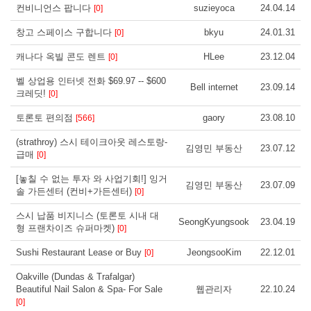
컨비니언스 팝니다
suzieyoca
24.04.14
[0]
창고 스페이스 구합니다
bkyu
24.01.31
[0]
캐나다 옥빌 콘도 렌트
HLee
23.12.04
[0]
벨 상업용 인터넷 전화 $69.97 -- $600
Bell internet
23.09.14
크레딧!
[0]
토론토 편의점
gaory
23.08.10
[566]
(strathroy) 스시 테이크아웃 레스토랑-
김영민 부동산
23.07.12
급매
[0]
[놓칠 수 없는 투자 와 사업기회!] 잉거
김영민 부동산
23.07.09
솔 가든센터 (컨비+가든센터)
[0]
스시 납품 비지니스 (토론토 시내 대
SeongKyungsook
23.04.19
형 프랜차이즈 슈퍼마켓)
[0]
Sushi Restaurant Lease or Buy
JeongsooKim
22.12.01
[0]
Oakville (Dundas & Trafalgar)
Beautiful Nail Salon & Spa- For Sale
웹관리자
22.10.24
[0]