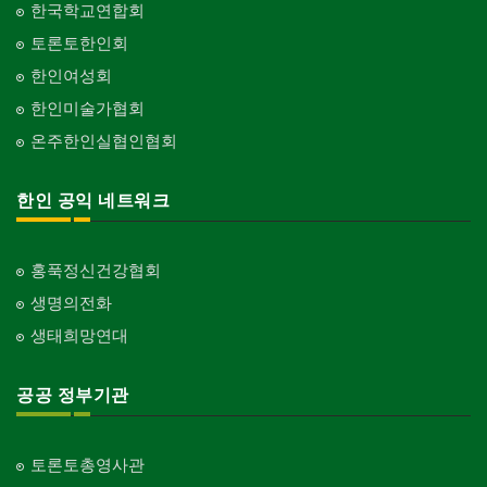
한국학교연합회
토론토한인회
한인여성회
한인미술가협회
온주한인실협인협회
한인 공익 네트워크
홍푹정신건강협회
생명의전화
생태희망연대
공공 정부기관
토론토총영사관