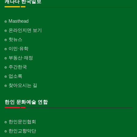
캐나다 한국일보
Masthead
온라인지면 보기
핫뉴스
이민·유학
부동산·재정
주간한국
업소록
찾아오시는 길
한인 문화예술 연합
한인문인협회
한인교향악단