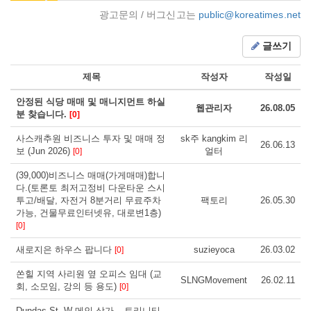
광고문의 / 버그신고는
public@koreatimes.net
글쓰기
제목
작성자
작성일
안정된 식당 매매 및 매니지먼트 하실
웹관리자
26.08.05
분 찾습니다.
[0]
사스캐추원 비즈니스 투자 및 매매 정
sk주 kangkim 리
26.06.13
보 (Jun 2026)
얼터
[0]
(39,000)비즈니스 매매(가게매매)합니
다.(토론토 최저고정비 다운타운 스시
투고/배달, 자전거 8분거리 무료주차
팩토리
26.05.30
가능, 건물무료인터넷유, 대로변1층)
[0]
새로지은 하우스 팝니다
suzieyoca
26.03.02
[0]
쏜힐 지역 사리원 옆 오피스 임대 (교
SLNGMovement
26.02.11
회, 소모임, 강의 등 용도)
[0]
Dundas St. W 메인 상가 – 트리니티