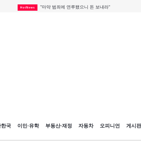
"마약 범죄에 연루됐으니 돈 보내라"
HotNews
대한축구협회, 15년 전 외국인 심판에 성 접대
HotNews
온타리오 3곳 보궐선거 확정
HotNews
캐나다·미국 교역 20억 불 감소
HotNews
온타리오 공공기관 8곳 감사
HotNews
국내 신차 판매 2개월 연속 증가
Car
캐나다 관광업, 올여름 기록적 호황
HotNews
"임 대사 22일 토론토 방문 계획"
HotNews
해외 수감 한국인 4년 새 25% 늘어
HotNews
간한국
이민·유학
부동산·재정
자동차
오피니언
게시