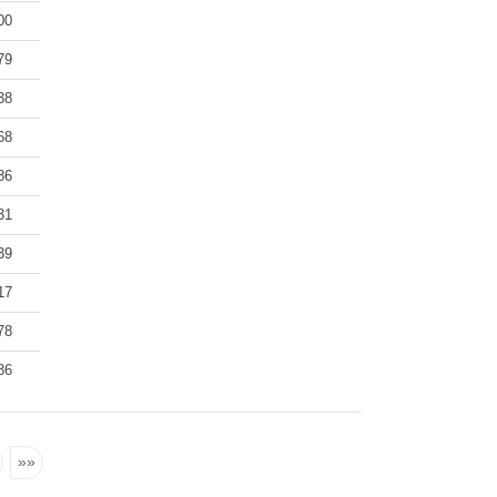
00
79
38
68
86
31
39
17
78
86
»»