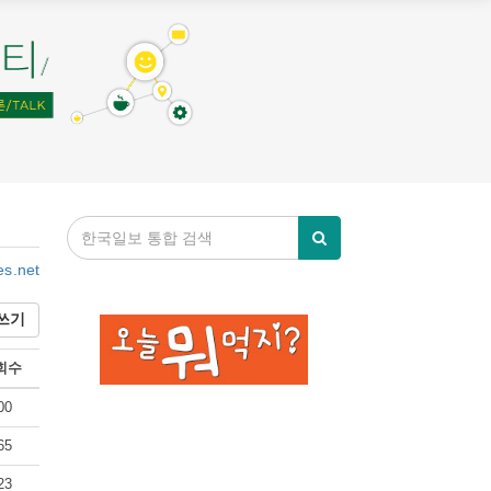
es.net
쓰기
회수
00
65
23