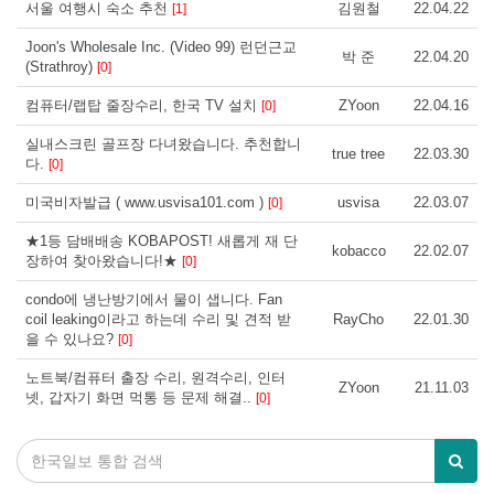
서울 여행시 숙소 추천
김원철
22.04.22
[1]
Joon's Wholesale Inc. (Video 99) 런던근교
박 준
22.04.20
(Strathroy)
[0]
컴퓨터/랩탑 줄장수리, 한국 TV 설치
ZYoon
22.04.16
[0]
실내스크린 골프장 다녀왔습니다. 추천합니
true tree
22.03.30
다.
[0]
미국비자발급 ( www.usvisa101.com )
usvisa
22.03.07
[0]
★1등 담배배송 KOBAPOST! 새롭게 재 단
kobacco
22.02.07
장하여 찾아왔습니다!★
[0]
condo에 냉난방기에서 물이 샙니다. Fan
coil leaking이라고 하는데 수리 및 견적 받
RayCho
22.01.30
을 수 있나요?
[0]
노트북/컴퓨터 출장 수리, 원격수리, 인터
ZYoon
21.11.03
넷, 갑자기 화면 먹통 등 문제 해결..
[0]