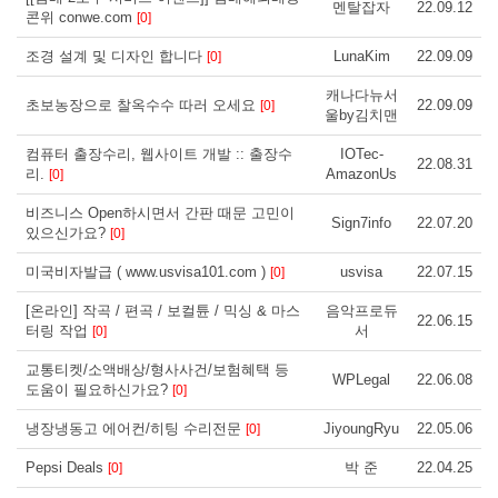
멘탈잡자
22.09.12
콘위 conwe.com
[0]
조경 설계 및 디자인 합니다
LunaKim
22.09.09
[0]
캐나다뉴서
초보농장으로 찰옥수수 따러 오세요
22.09.09
[0]
울by김치맨
컴퓨터 출장수리, 웹사이트 개발 :: 출장수
IOTec-
22.08.31
리.
AmazonUs
[0]
비즈니스 Open하시면서 간판 때문 고민이
Sign7info
22.07.20
있으신가요?
[0]
미국비자발급 ( www.usvisa101.com )
usvisa
22.07.15
[0]
[온라인] 작곡 / 편곡 / 보컬튠 / 믹싱 & 마스
음악프로듀
22.06.15
터링 작업
서
[0]
교통티켓/소액배상/형사사건/보험혜택 등
WPLegal
22.06.08
도움이 필요하신가요?
[0]
냉장냉동고 에어컨/히팅 수리전문
JiyoungRyu
22.05.06
[0]
Pepsi Deals
박 준
22.04.25
[0]