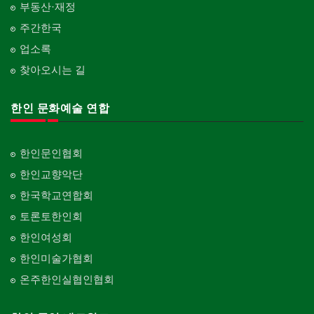
부동산·재정
주간한국
업소록
찾아오시는 길
한인 문화예술 연합
한인문인협회
한인교향악단
한국학교연합회
토론토한인회
한인여성회
한인미술가협회
온주한인실협인협회