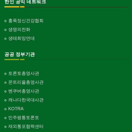
한인 공익 네트워크
홍푹정신건강협회
생명의전화
생태희망연대
공공 정부기관
토론토총영사관
몬트리올총영사관
벤쿠버총영사관
캐나다한국대사관
KOTRA
민주평통토론토
재외통포협력센터