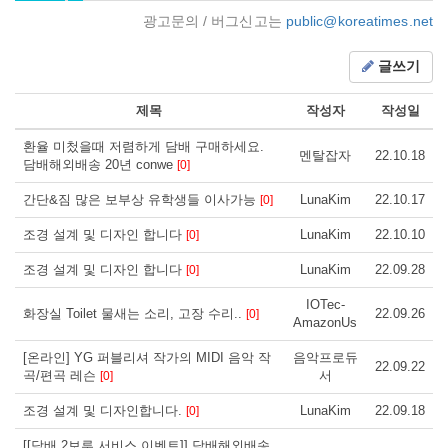
광고문의 / 버그신고는
public@koreatimes.net
글쓰기
제목
작성자
작성일
환율 미첬을때 저렴하게 담배 구매하세요.
멘탈잡자
22.10.18
담배해외배송 20년 conwe
[0]
간단&짐 많은 보부상 유학생들 이사가능
LunaKim
22.10.17
[0]
조경 설계 및 디자인 합니다
LunaKim
22.10.10
[0]
조경 설계 및 디자인 합니다
LunaKim
22.09.28
[0]
IOTec-
화장실 Toilet 물새는 소리, 고장 수리..
22.09.26
[0]
AmazonUs
[온라인] YG 퍼블리셔 작가의 MIDI 음악 작
음악프로듀
22.09.22
곡/편곡 레슨
서
[0]
조경 설계 및 디자인합니다.
LunaKim
22.09.18
[0]
[[담배 2보루 서비스 이벤트]] 담배해외배송