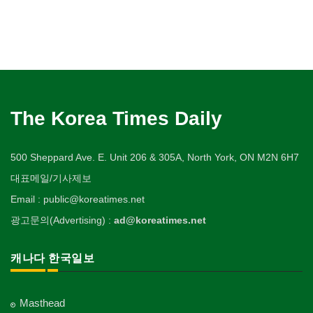
The Korea Times Daily
500 Sheppard Ave. E. Unit 206 & 305A, North York, ON M2N 6H7
대표메일/기사제보
Email : public@koreatimes.net
광고문의(Advertising) :
ad@koreatimes.net
캐나다 한국일보
Masthead