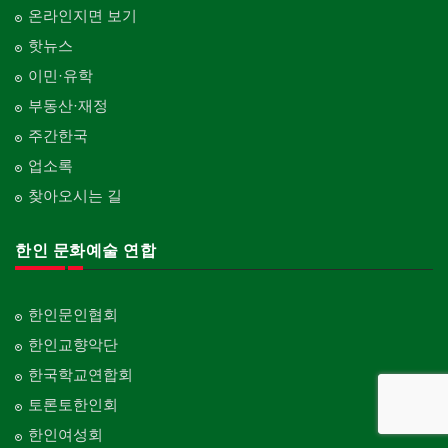
온라인지면 보기
핫뉴스
이민·유학
부동산·재정
주간한국
업소록
찾아오시는 길
한인 문화예술 연합
한인문인협회
한인교향악단
한국학교연합회
토론토한인회
한인여성회