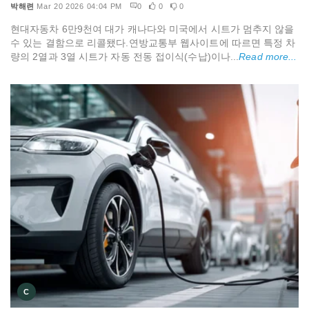
박해련
Mar 20 2026 04:04 PM
0
0
0
현대자동차 6만9천여 대가 캐나다와 미국에서 시트가 멈추지 않을
수 있는 결함으로 리콜됐다.연방교통부 웹사이트에 따르면 특정 차
량의 2열과 3열 시트가 자동 전동 접이식(수납)이나...
Read more...
C