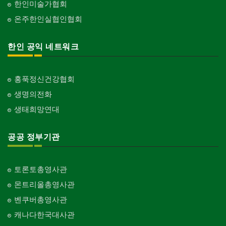
한인미술가협회
온주한인실협인협회
한인 공익 네트워크
홍푹정신건강협회
생명의전화
생태희망연대
공공 정부기관
토론토총영사관
몬트리올총영사관
벤쿠버총영사관
캐나다한국대사관