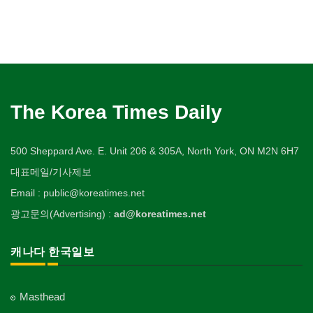
The Korea Times Daily
500 Sheppard Ave. E. Unit 206 & 305A, North York, ON M2N 6H7
대표메일/기사제보
Email : public@koreatimes.net
광고문의(Advertising) :
ad@koreatimes.net
캐나다 한국일보
Masthead