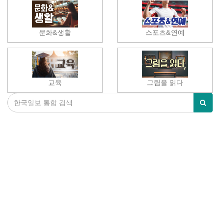
문화&생활
스포츠&연예
교육
그림을 읽다