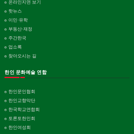
온라인지면 보기
핫뉴스
이민·유학
부동산·재정
주간한국
업소록
찾아오시는 길
한인 문화예술 연합
한인문인협회
한인교향악단
한국학교연합회
토론토한인회
한인여성회