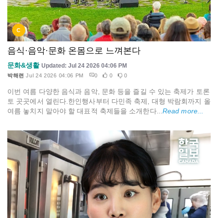
C
음식·음악·문화 온몸으로 느껴본다
문화&생활
Updated: Jul 24 2026 04:06 PM
박해련
Jul 24 2026 04:06 PM
0
0
0
이번 여름 다양한 음식과 음악, 문화 등을 즐길 수 있는 축제가 토론
토 곳곳에서 열린다.한인행사부터 다민족 축제, 대형 박람회까지 올
여름 놓치지 말아야 할 대표적 축제들을 소개한다...
Read more...