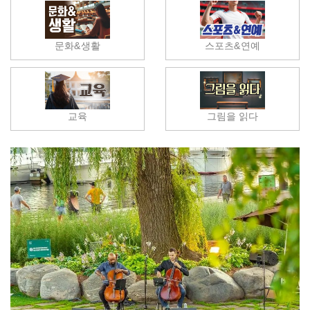
문화&생활
스포츠&연예
교육
그림을 읽다