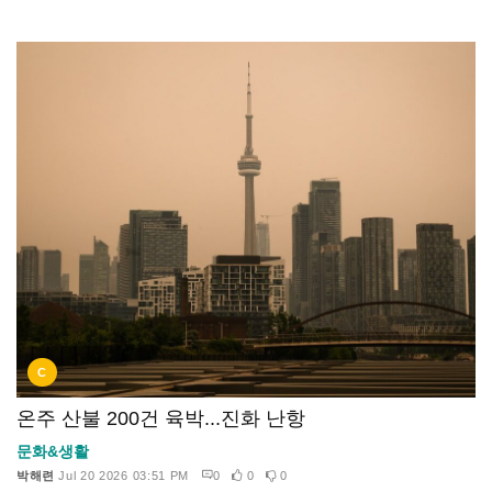
C
온주 산불 200건 육박...진화 난항
문화&생활
박해련
Jul 20 2026 03:51 PM
0
0
0