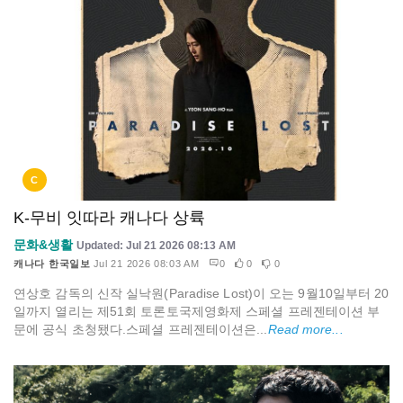
C
K-무비 잇따라 캐나다 상륙
문화&생활
Updated: Jul 21 2026 08:13 AM
캐나다 한국일보
Jul 21 2026 08:03 AM
0
0
0
연상호 감독의 신작 실낙원(Paradise Lost)이 오는 9월10일부터 20
일까지 열리는 제51회 토론토국제영화제 스페셜 프레젠테이션 부
문에 공식 초청됐다.스페셜 프레젠테이션은...
Read more...