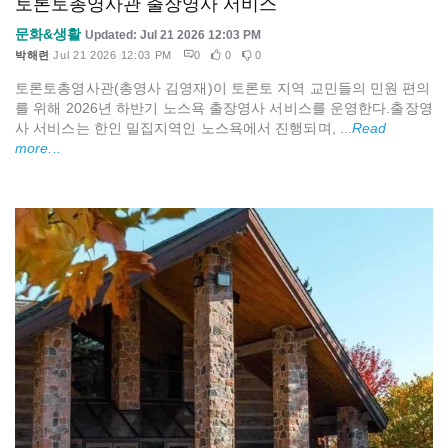
토론토총영사관 출장영사 서비스
문화&생활
Updated: Jul 21 2026 12:03 PM
박해련
Jul 21 2026 12:03 PM
0
0
0
토론토총영사관(총영사 김영재)이 토론토 지역 교민들의 민원 편의
를 위해 2026년 하반기 노스욕 출장영사 서비스를 운영한다.출장영
사 서비스는 한인 밀집지역인 노스욕에서 진행되며, ...
Read
more...