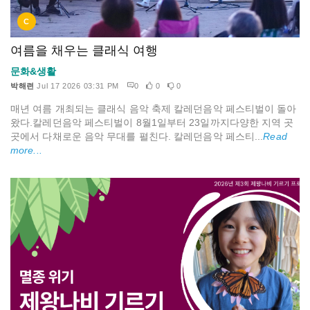
C
여름을 채우는 클래식 여행
문화&생활
박해련
Jul 17 2026 03:31 PM
0
0
0
매년 여름 개최되는 클래식 음악 축제 칼레던음악 페스티벌이 돌아
왔다.칼레던음악 페스티벌이 8월1일부터 23일까지다양한 지역 곳
곳에서 다채로운 음악 무대를 펼친다. 칼레던음악 페스티...
Read
more...