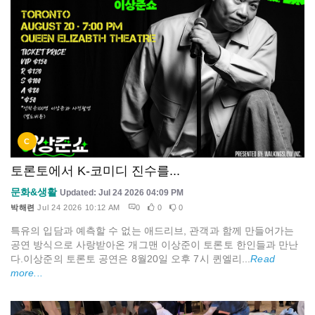
C
토론토에서 K-코미디 진수를...
문화&생활
Updated: Jul 24 2026 04:09 PM
박해련
Jul 24 2026 10:12 AM
0
0
0
특유의 입담과 예측할 수 없는 애드리브, 관객과 함께 만들어가는
공연 방식으로 사랑받아온 개그맨 이상준이 토론토 한인들과 만난
다.이상준의 토론토 공연은 8월20일 오후 7시 퀸엘리...
Read
more...