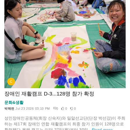
C
장애인 재활캠프 D-3...128명 참가 확정
문화&생활
박해련
Jul 23 2026 03:10 PM
0
0
0
성인장애인공동체(회장 신숙자)와 밀알선교단(단장 박선강)이 주최
하는 제17회 장애인 연합 재활캠프의 최종 참가 인원이 128명으로
확정됐다.올해 캠프는 이달 27일(월)부터 30일...
Read more...