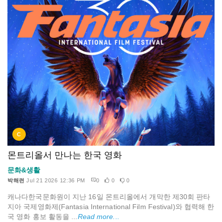
C
몬트리올서 만나는 한국 영화
문화&생활
박해련
Jul 21 2026 12:36 PM
0
0
0
캐나다한국문화원이 지난 16일 몬트리올에서 개막한 제30회 판타
지아 국제영화제(Fantasia International Film Festival)와 협력해 한
국 영화 홍보 활동을 ...
Read more...