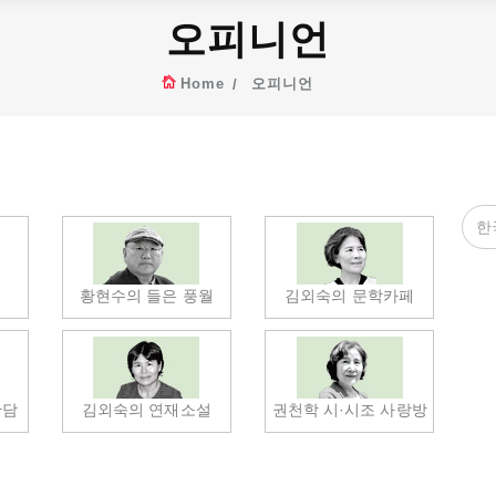
오피니언
Home
오피니언
황현수의 들은 풍월
김외숙의 문학카페
한담
김외숙의 연재소설
권천학 시·시조 사랑방