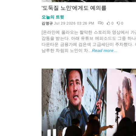
'도둑질 노인'에게도 예의를
오늘의 트윗
김명규
Jul 29 2026 03:26 PM
0
0
0
[온라인에 올라오는 짤막한 스토리와 영상에서 가
감동을 받는다. 아래 유튜브 에피소드도 그중 하나다
다운타운 금융가에 검은색 고급세단이 주차했다. 
남루한 차림의 노인이 차...
Read more...