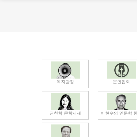
독자광장
문인협회
권천학 문학서재
이현수의 인문학 