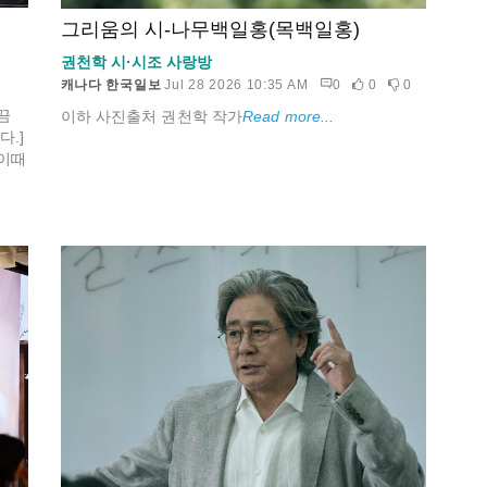
그리움의 시-나무백일홍(목백일홍)
권천학 시·시조 사랑방
캐나다 한국일보
Jul 28 2026 10:35 AM
0
0
0
끔
이하 사진출처 권천학 작가
Read more...
.]
이때