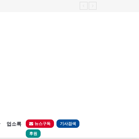
가능성 제기"
판
업소록
뉴스구독
기사검색
후원