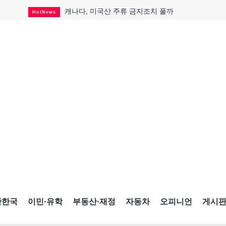
캐나다, 미국산 주류 금지조치 풀까
HotNews
"과도한 재산세 인상 억제"
HotNews
답 안 보이는 이란 전쟁
International
국세청 등 해킹 피해자 보상 청구 시작
HotNews
"美 정보기관, 독일 공항 폭발드론 러시아 소유 
International
성 접대하고, 유흥 주점서 공금 쓰고
HotNews
폭염에 다뉴브강 수위 낮아지자
International
구글과 메타가 발길 돌린 이유
Opinion
CNE에 한국의 맛과 멋 스며든다
HotNews
간한국
이민·유학
부동산·재정
자동차
오피니언
게시