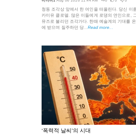
미디어1
Aug 06 2026 11:44 AM
0
0
0
청동 조각상 앞에서 한 여인을 떠올린다. 당신 이
카미유 클로델. 많은 이들에게 로댕의 연인으로, 
뮤즈로 불리던 조각가다. 한때 예술계의 기대를 
에 받으며 질주하던 당...
Read more...
‘폭력적 날씨’의 시대