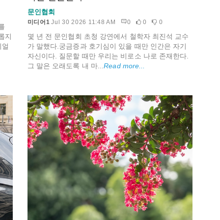
문인협회
미디어1
Jul 30 2026 11:48 AM
0
0
0
를
몇 년 전 문인협회 초청 강연에서 철학자 최진석 교수
롭지
가 말했다.궁금증과 호기심이 있을 때만 인간은 자기
리얼
자신이다. 질문할 때만 우리는 비로소 나로 존재한다.
그 말은 오래도록 내 마...
Read more...