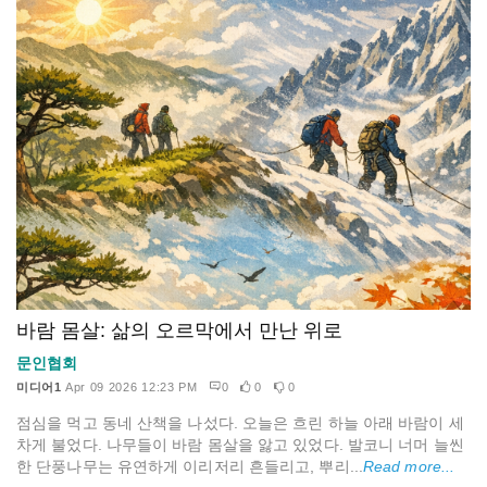
바람 몸살: 삶의 오르막에서 만난 위로
문인협회
미디어1
Apr 09 2026 12:23 PM
0
0
0
점심을 먹고 동네 산책을 나섰다. 오늘은 흐린 하늘 아래 바람이 세
차게 불었다. 나무들이 바람 몸살을 앓고 있었다. 발코니 너머 늘씬
한 단풍나무는 유연하게 이리저리 흔들리고, 뿌리...
Read more...