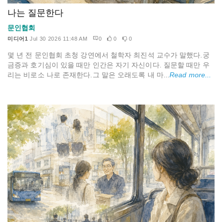
나는 질문한다
문인협회
미디어1
Jul 30 2026 11:48 AM
0
0
0
몇 년 전 문인협회 초청 강연에서 철학자 최진석 교수가 말했다.궁
금증과 호기심이 있을 때만 인간은 자기 자신이다. 질문할 때만 우
리는 비로소 나로 존재한다.그 말은 오래도록 내 마...
Read more...