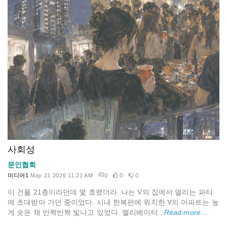
사회성
문인협회
미디어1
May 21 2026 11:21 AM
0
0
0
이 건물 21층이라던데 몇 호랬더라. 나는 V의 집에서 열리는 파티
에 초대받아 가던 중이었다. 시내 한복판에 위치한 V의 아파트는 높
게 솟은 채 반짝반짝 빛나고 있었다. 엘리베이터...
Read more...