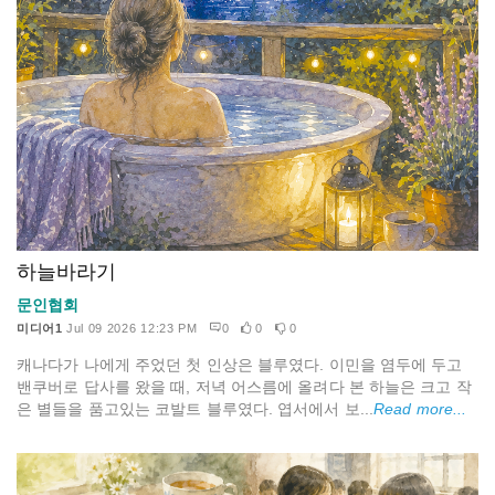
하늘바라기
문인협회
미디어1
Jul 09 2026 12:23 PM
0
0
0
캐나다가 나에게 주었던 첫 인상은 블루였다. 이민을 염두에 두고
밴쿠버로 답사를 왔을 때, 저녁 어스름에 올려다 본 하늘은 크고 작
은 별들을 품고있는 코발트 블루였다. 엽서에서 보...
Read more...