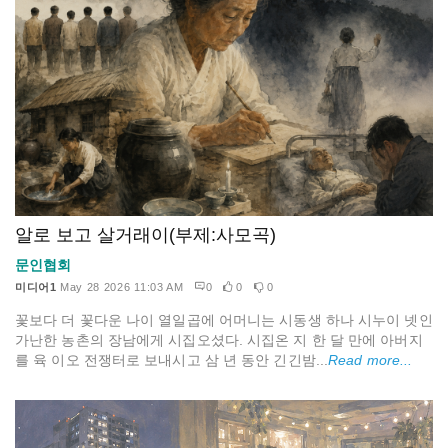
알로 보고 살거래이(부제:사모곡)
문인협회
미디어1
May 28 2026 11:03 AM
0
0
0
꽃보다 더 꽃다운 나이 열일곱에 어머니는 시동생 하나 시누이 넷인
가난한 농촌의 장남에게 시집오셨다. 시집온 지 한 달 만에 아버지
를 육 이오 전쟁터로 보내시고 삼 년 동안 긴긴밤...
Read more...