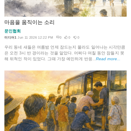
마음을 움직이는 소리
문인협회
미디어1
Jun 11 2026 12:22 PM
0
0
0
우리 동네 새들은 여름밤 언제 잠드는지 몰라도 일어나는 시각만큼
은 오전 3시 반 경이라는 것을 알았다. 어쩌다 며칠 동안 잠들지 못
해 뒤척인 적이 있었다. 그때 가장 예민하게 반응...
Read more...