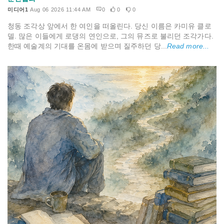
미디어1
Aug 06 2026 11:44 AM
0
0
0
청동 조각상 앞에서 한 여인을 떠올린다. 당신 이름은 카미유 클로
델. 많은 이들에게 로댕의 연인으로, 그의 뮤즈로 불리던 조각가다.
한때 예술계의 기대를 온몸에 받으며 질주하던 당...
Read more...