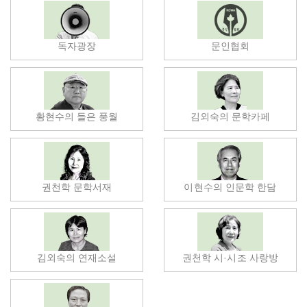
독자광장
문인협회
황현수의 들은 풍월
김외숙의 문학카페
권천학 문학서재
이현수의 인문학 한담
김외숙의 연재소설
권천학 시·시조 사랑방