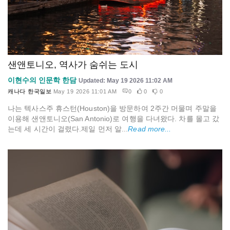
샌앤토니오, 역사가 숨쉬는 도시
이현수의 인문학 한담
Updated: May 19 2026 11:02 AM
캐나다 한국일보
May 19 2026 11:01 AM
0
0
0
나는 텍사스주 휴스턴(Houston)을 방문하여 2주간 머물며 주말을
이용해 샌앤토니오(San Antonio)로 여행을 다녀왔다. 차를 몰고 갔
는데 세 시간이 걸렸다.제일 먼저 알...
Read more...