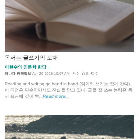
독서는 글쓰기의 토대
이현수의 인문학 한담
캐나다 한국일보
Apr 20 2026 10:07 AM
0
0
0
Reading and writing go hand in hand (읽기와 쓰기는 함께 간다).
이 격언은 단순하면서도 진실을 담고 있다. 글을 잘 쓰는 능력은 독
서 습관에 깊이 뿌...
Read more...