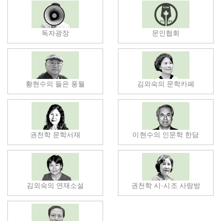
독자광장
문인협회
황현수의 들은 풍월
김외숙의 문학카페
권천학 문학서재
이현수의 인문학 한담
김외숙의 연재소설
권천학 시·시조 사랑방