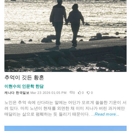
추억이 깃든 황혼
이현수의 인문학 한담
캐나다 한국일보
Mar 23 2026 01:05 PM
0
0
0
노인은 추억 속에 산다라는 말에는 어딘가 모르게 쓸쓸한 기운이 서
려 있다. 마치 노년이 현재를 외면한 채 이미 지나가 버린 과거에만
매달리는 삶으로 폄훼하는 듯 들리기 때문이다. ...
Read more...