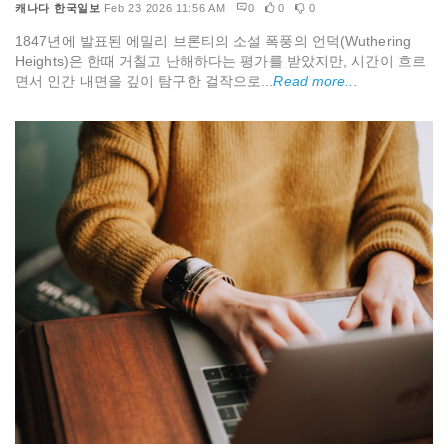
캐나다 한국일보
Feb 23 2026 11:56 AM
0
0
0
1847년에 발표된 에밀리 브론티의 소설 폭풍의 언덕(Wuthering
Heights)은 한때 거칠고 난해하다는 평가를 받았지만, 시간이 흐르
면서 인간 내면을 깊이 탐구한 걸작으로...
Read more...