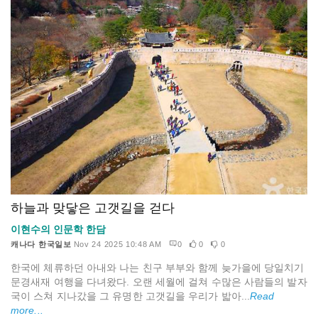
하늘과 맞닿은 고갯길을 걷다
이현수의 인문학 한담
캐나다 한국일보
Nov 24 2025 10:48 AM
0
0
0
한국에 체류하던 아내와 나는 친구 부부와 함께 늦가을에 당일치기
문경새재 여행을 다녀왔다. 오랜 세월에 걸쳐 수많은 사람들의 발자
국이 스쳐 지나갔을 그 유명한 고갯길을 우리가 밟아...
Read
more...