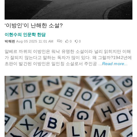
‘이방인’이 난해한 소설?
이현수의 인문학 한담
박해련
Aug 05 2025 11:01 AM
0
0
0
알베르 까뮈의 이방인은 워낙 유명한 소설이라 널리 읽히지만 이해
가 잘되지 않는다고 말하는 독자가 많이 있다. 왜 그럴까?1942년에
초판이 발간된 이방인은 일인칭 소설로서 주인공 ...
Read more...