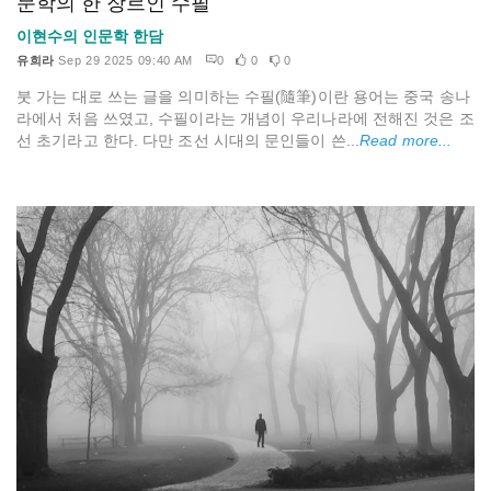
문학의 한 장르인 수필
이현수의 인문학 한담
유희라
Sep 29 2025 09:40 AM
0
0
0
붓 가는 대로 쓰는 글을 의미하는 수필(隨筆)이란 용어는 중국 송나
라에서 처음 쓰였고, 수필이라는 개념이 우리나라에 전해진 것은 조
선 초기라고 한다. 다만 조선 시대의 문인들이 쓴...
Read more...