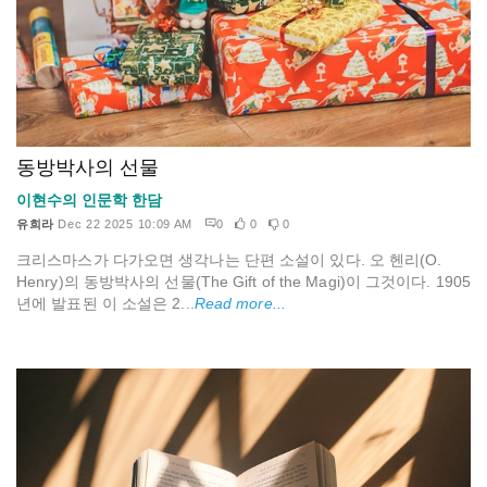
동방박사의 선물
이현수의 인문학 한담
유희라
Dec 22 2025 10:09 AM
0
0
0
크리스마스가 다가오면 생각나는 단편 소설이 있다. 오 헨리(O.
Henry)의 동방박사의 선물(The Gift of the Magi)이 그것이다. 1905
년에 발표된 이 소설은 2...
Read more...