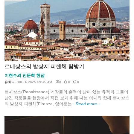
르네상스의 발상지 피렌체 탐방기
이현수의 인문학 한담
유희라
Jun 16 2025 09:45 AM
0
0
0
르네상스(Renaissance) 거장들의 흔적이 남아 있는 유적과 그들이
남긴 작품들을 현장에서 직접 보기 위해 나는 아내와 함께 르네상스
의 발상지 피렌체(Firenze, 영어로는...
Read more...