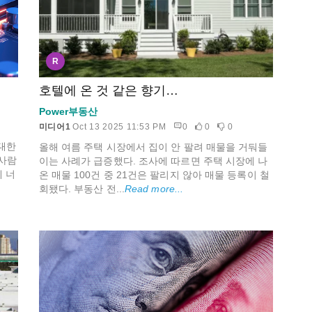
R
호텔에 온 것 같은 향기…
Power부동산
미디어1
Oct 13 2025 11:53 PM
0
0
0
막대한
올해 여름 주택 시장에서 집이 안 팔려 매물을 거둬들
사람
이는 사례가 급증했다. 조사에 따르면 주택 시장에 나
 너
온 매물 100건 중 21건은 팔리지 않아 매물 등록이 철
회됐다. 부동산 전...
Read more...