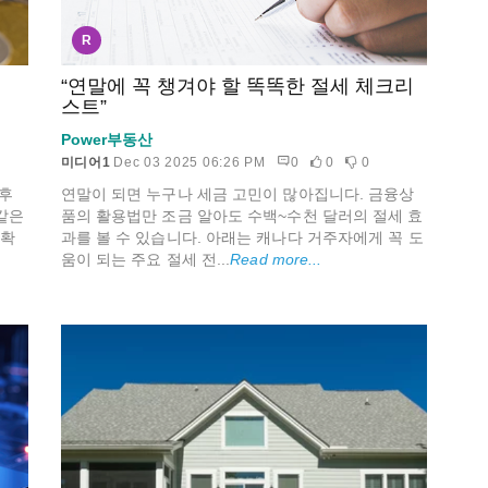
R
“연말에 꼭 챙겨야 할 똑똑한 절세 체크리
스트”
Power부동산
미디어1
Dec 03 2025 06:26 PM
0
0
0
연말이 되면 누구나 세금 고민이 많아집니다. 금융상
기후
품의 활용법만 조금 알아도 수백~수천 달러의 절세 효
같은
과를 볼 수 있습니다. 아래는 캐나다 거주자에게 꼭 도
 확
움이 되는 주요 절세 전...
Read more...