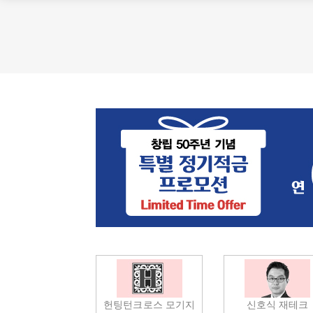
헌팅턴크로스 모기지
신호식 재테크