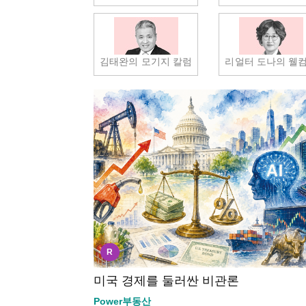
김태완의 모기지 칼럼
리얼터 도나의 웰
R
미국 경제를 둘러싼 비관론
Power부동산