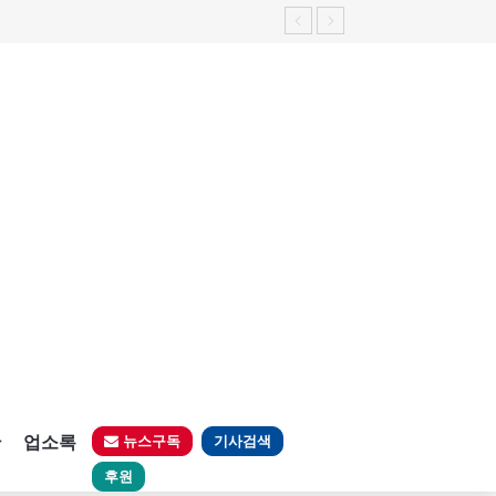
가능성 제기"
판
업소록
뉴스구독
기사검색
후원