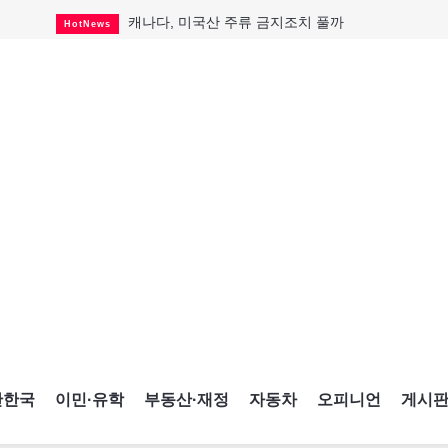
캐나다, 미국산 주류 금지조치 풀까
HotNews
"과도한 재산세 인상 억제"
HotNews
답 안 보이는 이란 전쟁
International
국세청 등 해킹 피해자 보상 청구 시작
HotNews
"美 정보기관, 독일 공항 폭발드론 러시아 소유 
International
성 접대하고, 유흥 주점서 공금 쓰고
HotNews
폭염에 다뉴브강 수위 낮아지자
International
구글과 메타가 발길 돌린 이유
Opinion
CNE에 한국의 맛과 멋 스며든다
HotNews
간한국
이민·유학
부동산·재정
자동차
오피니언
게시