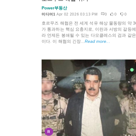
Power부동산
미디어1
Apr 02 2026 03:13 PM
0
0
0
호르무즈 해협은 전 세계 석유 해상 물동량의 약 3
가 통과하는 핵심 요충지로, 이란과 서방의 갈등에
라 언제든 봉쇄될 수 있는 다모클레스의 검과 같은
이다. 이 해협의 긴장...
Read more...
R