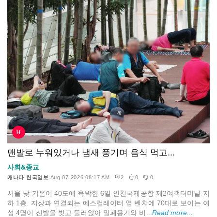
H
맨발로 누워있거나 냄새 풍기며 음식 먹고...
사회&종교
캐나다 한국일보
Aug 07 2026 08:17 AM
2
0
0
서울 낮 기온이 40도에 육박한 6일 인천국제공항 제2여객터미널 지
하 1층. 지상과 연결되는 에스컬레이터 옆 벤치에 70대로 보이는 여
성 4명이 신발을 벗고 둘러앉아 밀폐용기와 비...
Read more...