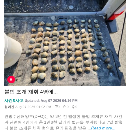
H
불법 조개 채취 4명에...
사건&사고
Updated: Aug 07 2026 04:16 PM
원예진
Aug 07 2026 04:02 PM
0
0
0
연방수산해양부(DFO)는 약 3년 전 발생한 불법 조개류 채취 사건
과 관련해 4명에게 총 1만8천 달러의 벌금을 부과했다고 7일 밝혔
다.불법 조개류 채취 혐의로 유죄 판결을 받은 ...
Read more...