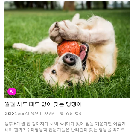
W
월월 시도 때도 없이 짖는 댕댕이
미디어1
Aug 08 2026 11:23 AM
0
0
0
생후 6개월 된 강아지가 새벽 5시마다 짖어 잠을 깨운다면 어떻게
해야 할까? 수의행동학 전문가들은 반려견의 짖는 행동을 억지로