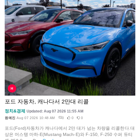
H
포드 자동차, 캐나다서 2만대 리콜
정치&경제
Updated: Aug 07 2026 11:55 AM
원예진
Aug 07 2026 10:48 AM
0
0
0
포드(Ford)자동차가 캐나다에서 2만 대가 넘는 차량을 리콜한다.대
상은 머스탱 마하-E(Mustang Mach-E)와 F-150, F-250 수퍼 듀티