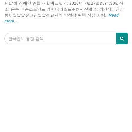
제17회 장애인 연합 재활캠프일시: 2026년 7월27일&sim;30일장
소: 온주 잭슨스포인트 라마다리조트주최사진제공: 성인장애인공
동체일말알선교단밀알선교단의 박선강(왼쪽 정장 차림...
Read
more...