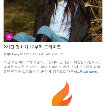
W
2시간 영화가 12부작 드라마로
미디어1
Aug 08 2026 11:16 AM
0
0
0
귀신 보는 여자와의 로맨스, 조선시대 연애꾼의 위험한 사랑 내기,
범죄를 저지른 뒤 가스가 되어 사라지는 인간. 한때 스크린을 장악
했던 명작의 설정을 이어 받아 새 감각으로 재구성...
Read more...