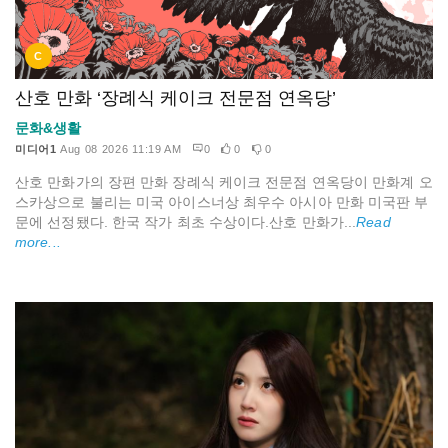
C
산호 만화 ‘장례식 케이크 전문점 연옥당’
문화&생활
미디어1
Aug 08 2026 11:19 AM
0
0
0
산호 만화가의 장편 만화 장례식 케이크 전문점 연옥당이 만화계 오
스카상으로 불리는 미국 아이스너상 최우수 아시아 만화 미국판 부
문에 선정됐다. 한국 작가 최초 수상이다.산호 만화가...
Read
more...