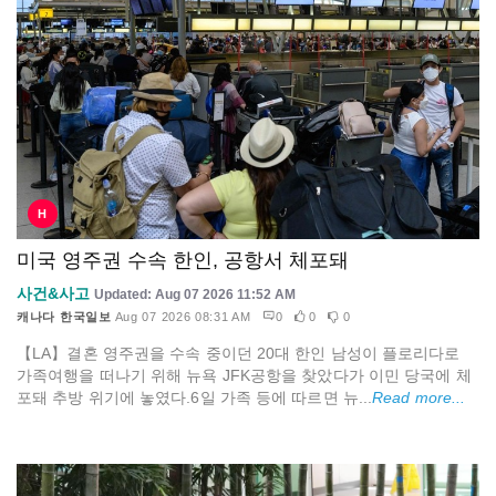
H
미국 영주권 수속 한인, 공항서 체포돼
사건&사고
Updated: Aug 07 2026 11:52 AM
캐나다 한국일보
Aug 07 2026 08:31 AM
0
0
0
【LA】결혼 영주권을 수속 중이던 20대 한인 남성이 플로리다로
가족여행을 떠나기 위해 뉴욕 JFK공항을 찾았다가 이민 당국에 체
포돼 추방 위기에 놓였다.6일 가족 등에 따르면 뉴...
Read more...