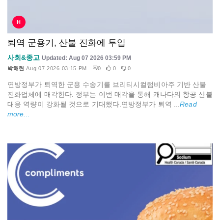
H
퇴역 군용기, 산불 진화에 투입
사회&종교
Updated: Aug 07 2026 03:59 PM
박해련
Aug 07 2026 03:15 PM
0
0
0
연방정부가 퇴역한 군용 수송기를 브리티시컬럼비아주 기반 산불
진화업체에 매각한다. 정부는 이번 매각을 통해 캐나다의 항공 산불
대응 역량이 강화될 것으로 기대했다.연방정부가 퇴역 ...
Read
more...