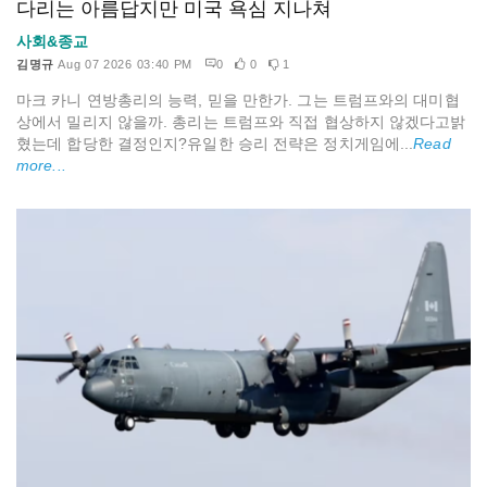
다리는 아름답지만 미국 욕심 지나쳐
사회&종교
김명규
Aug 07 2026 03:40 PM
0
0
1
마크 카니 연방총리의 능력, 믿을 만한가. 그는 트럼프와의 대미협
상에서 밀리지 않을까. 총리는 트럼프와 직접 협상하지 않겠다고밝
혔는데 합당한 결정인지?유일한 승리 전략은 정치게임에...
Read
more...