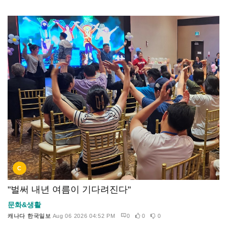
C
"벌써 내년 여름이 기다려진다"
문화&생활
캐나다 한국일보
Aug 06 2026 04:52 PM
0
0
0