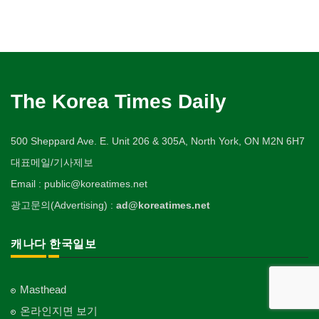
The Korea Times Daily
500 Sheppard Ave. E. Unit 206 & 305A, North York, ON M2N 6H7
대표메일/기사제보
Email : public@koreatimes.net
광고문의(Advertising) :
ad@koreatimes.net
캐나다 한국일보
Masthead
온라인지면 보기