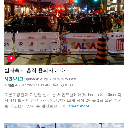
H
살사축제 총격 용의자 기소
사건&사고
Updated: Aug 07 2026 11:53 AM
박해련
Aug 07 2026 11:49 AM
0
0
0
토론토경찰이 지난달 살사 온 세인트클레어(Salsa on St. Clair) 축
제에서 발생한 총격 사건과 관련해 18세 남성 2명을 1급 살인 혐의
로 기소했다.살사 온 세인트클레어...
Read more...