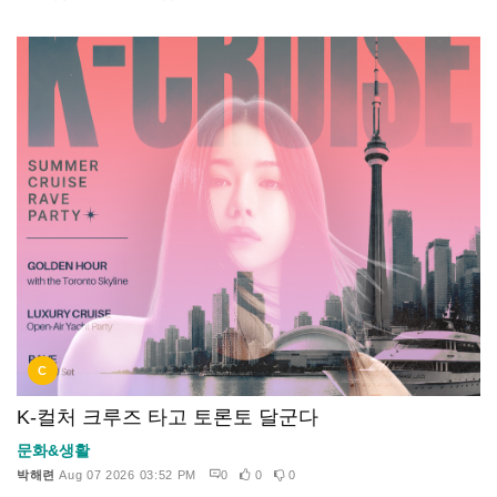
C
K-컬처 크루즈 타고 토론토 달군다
문화&생활
박해련
Aug 07 2026 03:52 PM
0
0
0