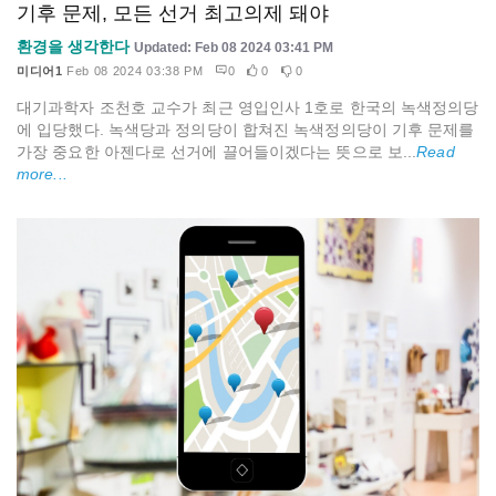
기후 문제, 모든 선거 최고의제 돼야
환경을 생각한다
Updated: Feb 08 2024 03:41 PM
미디어1
Feb 08 2024 03:38 PM
0
0
0
대기과학자 조천호 교수가 최근 영입인사 1호로 한국의 녹색정의당
에 입당했다. 녹색당과 정의당이 합쳐진 녹색정의당이 기후 문제를
가장 중요한 아젠다로 선거에 끌어들이겠다는 뜻으로 보...
Read
more...