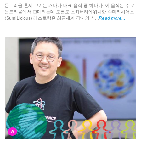
몬트리올 훈제 고기는 캐나다 대표 음식 중 하나다. 이 음식은 주로
몬트리올애서 판매되는데 토론토 스카버러에위치한 수미리시어스
(SumiLicious) 레스토랑은 최근세계 각지의 식...
Read more...
W