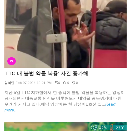
W
'TTC 내 불법 약물 복용' 사건 증가해
임세민
Feb 07 2024 12:21 PM
0
0
0
지난 5일 TTC 지하철에서 한 승객이 불법 약물을 복용하는 영상이
공개되면서대중교통 안전을 비롯해도시 내약물 중독위기에 대한
우려가 커지고 있다.해당 영상에는 한 남성이1호선 열...
Read
more...