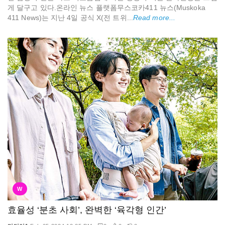
게 달구고 있다.온라인 뉴스 플랫폼무스코카411 뉴스(Muskoka
411 News)는 지난 4일 공식 X(전 트위...
Read more...
W
효율성 ‘분초 사회’, 완벽한 ‘육각형 인간’