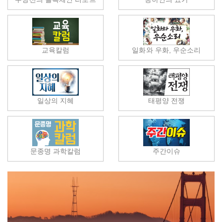
교육칼럼
일화와 우화, 우순소리
일상의 지혜
태평양 전쟁
문종명 과학칼럼
주간이슈