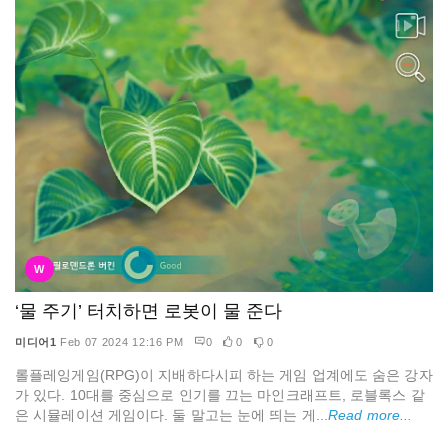
W
‘물 주기’ 터치하면 로봇이 물 준다
미디어1
Feb 07 2024 12:16 PM
0
0
0
롤플레잉게임(RPG)이 지배하다시피 하는 게임 업계에도 숨은 강자
가 있다. 10대를 중심으로 인기를 끄는 마인크래프트, 로블록스 같
은 시뮬레이션 게임이다. 둘 말고는 눈에 띄는 게...
Read more...