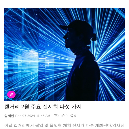
W
캘거리 2월 주요 전시회 다섯 가지
임세민
Feb 07 2024 11:43 AM
0
0
0
이달 캘거리에서 팝업 및 몰입형 체험 전시가 다수 개최된다.역사상