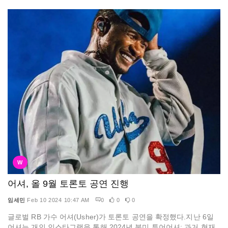
W
어셔, 올 9월 토론토 공연 진행
임세민
Feb 10 2024 10:47 AM
0
0
0
글로벌 RB 가수 어셔(Usher)가 토론토 공연을 확정했다.지난 6일
어셔는 개인 인스타그램을 통해 2024년 북미 투어어셔: 과거 현재