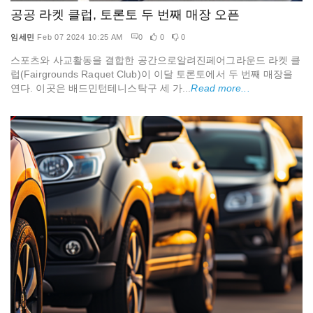
공공 라켓 클럽, 토론토 두 번째 매장 오픈
임세민
Feb 07 2024 10:25 AM
0
0
0
스포츠와 사교활동을 결합한 공간으로알려진페어그라운드 라켓 클
럽(Fairgrounds Raquet Club)이 이달 토론토에서 두 번째 매장을
연다. 이곳은 배드민턴테니스탁구 세 가...
Read more...