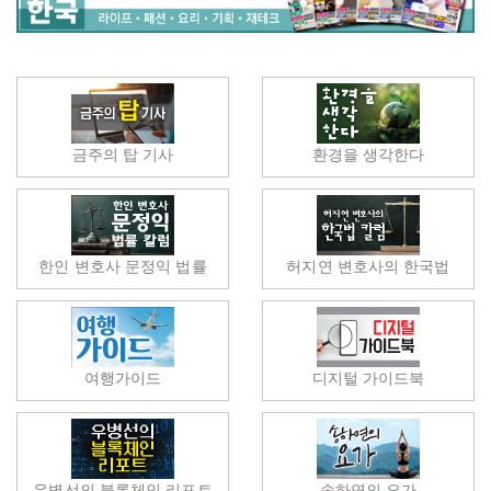
금주의 탑 기사
환경을 생각한다
한인 변호사 문정익 법률
허지연 변호사의 한국법
여행가이드
디지털 가이드북
우병선의 블록체인 리포트
송하연의 요가