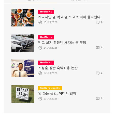
HotNews
캐나다인 덜 먹고 덜 쓰고 허리띠 졸라맨다
13 Jul 2026
0
HotNews
먹고 살기 힘든데 새차는 큰 부담
14 Jul 2026
0
HotNews
조성훈 장관 숙박비용 논란
14 Jul 2026
2
CultureSports
안 쓰는 물건, 어디서 팔까
13 Jul 2026
2