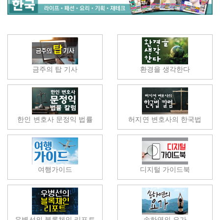
금주의 탑 기사
환경을 생각한다
한인 변호사 문정익 법률
허지연 변호사의 한국법
여행가이드
디지털 가이드북
우병선의 블록체인 리포트
송하연의 요가