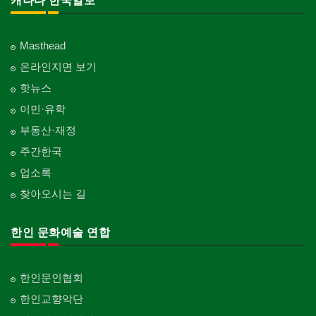
캐나다 한국일보
Masthead
온라인지면 보기
핫뉴스
이민·유학
부동산·재정
주간한국
업소록
찾아오시는 길
한인 문화예술 연합
한인문인협회
한인교향악단