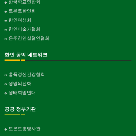
한국학교연합회
토론토한인회
한인여성회
한인미술가협회
온주한인실협인협회
한인 공익 네트워크
홍푹정신건강협회
생명의전화
생태희망연대
공공 정부기관
토론토총영사관