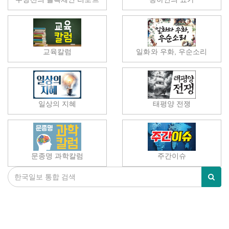
교육칼럼
일화와 우화, 우순소리
일상의 지혜
태평양 전쟁
문종명 과학칼럼
주간이슈