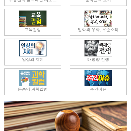
교육칼럼
일화와 우화, 우순소리
일상의 지혜
태평양 전쟁
문종명 과학칼럼
주간이슈