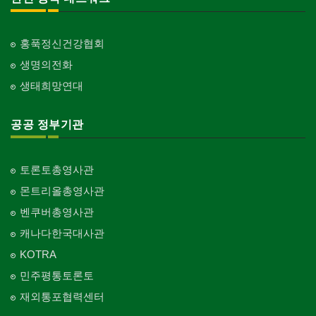
홍푹정신건강협회
생명의전화
생태희망연대
공공 정부기관
토론토총영사관
몬트리올총영사관
벤쿠버총영사관
캐나다한국대사관
KOTRA
민주평통토론토
재외통포협력센터