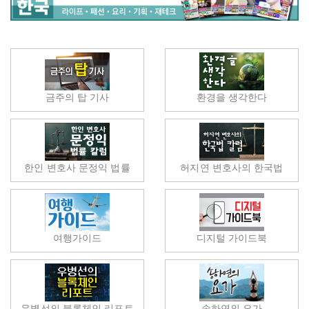
금주의 탑 기사
환경을 생각한다
한인 변호사 문정익 법률
허지연 변호사의 한국법
여행가이드
디지털 가이드북
우병선의 블록체인 리포트
송하연의 요가