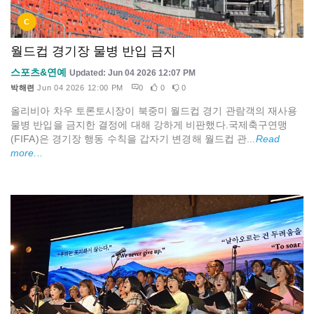
C
월드컵 경기장 물병 반입 금지
스포츠&연예
Updated: Jun 04 2026 12:07 PM
박해련
Jun 04 2026 12:00 PM
0
0
0
올리비아 차우 토론토시장이 북중미 월드컵 경기 관람객의 재사용
물병 반입을 금지한 결정에 대해 강하게 비판했다.국제축구연맹
(FIFA)은 경기장 행동 수칙을 갑자기 변경해 월드컵 관...
Read
more...