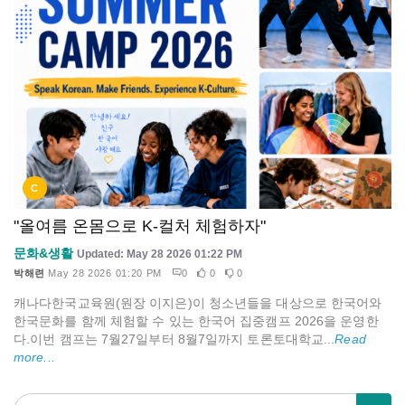
C
"올여름 온몸으로 K-컬처 체험하자"
문화&생활
Updated: May 28 2026 01:22 PM
박해련
May 28 2026 01:20 PM
0
0
0
캐나다한국교육원(원장 이지은)이 청소년들을 대상으로 한국어와
한국문화를 함께 체험할 수 있는 한국어 집중캠프 2026을 운영한
다.이번 캠프는 7월27일부터 8월7일까지 토론토대학교...
Read
more...