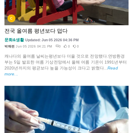
C
전국 올여름 평년보다 덥다
문화&생활
Updated: Jun 05 2026 04:36 PM
박해련
Jun 05 2026 04:21 PM
0
0
0
캐나다의 올여름 날씨는평년보다 더울 것으로 전망됐다.연방환경
부는 5일 발표한 여름 기상전망에서 올해 여름 기온이 1991년부터
2020년까지의 평균보다 높을 가능성이 크다고 밝혔다...
Read
more...