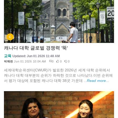
C
캐나다 대학 글로벌 경쟁력 '뚝'
교육
Updated: Jun 01 2026 11:48 AM
박해련
Jun 01 2026 10:04 AM
0
0
0
세계대학순위센터(CWUR)가 발표한 2026년 세계 대학 순위에서
캐나다 대학 대부분의 순위가 하락한 것으로 나타났다.이번 순위에
서 평가 대상에 포함된 캐나다 대학 38곳 가운데 ...
Read more...