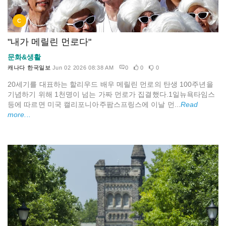
C
"내가 메릴린 먼로다"
문화&생활
캐나다 한국일보
Jun 02 2026 08:38 AM
0
0
0
20세기를 대표하는 할리우드 배우 메릴린 먼로의 탄생 100주년을
기념하기 위해 1천명이 넘는 가짜 먼로가 집결했다.1일뉴욕타임스
등에 따르면 미국 캘리포니아주팜스프링스에 이날 먼...
Read
more...