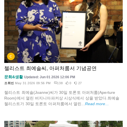
C
첼리스트 최예솔씨, 아퍼처룸서 기념공연
문화&생활
Updated: Jun 01 2026 12:06 PM
조휘빈
May 31 2026 09:56 PM
138
0
27
첼리스트 최예솔(Joanne)씨가 30일 토론토 아퍼처룸(Aperture
Room)에서 열린 버지니아파커상 시상식에서 상을 받았다.최예솔
첼리스트가 30일 토론토 아퍼처룸에서 열린...
Read more...