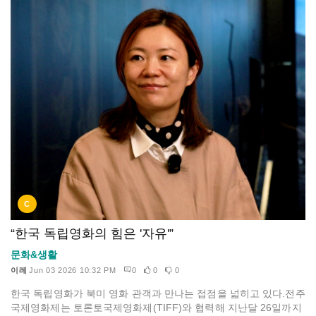
C
“한국 독립영화의 힘은 '자유'”
문화&생활
이레
Jun 03 2026 10:32 PM
0
0
0
한국 독립영화가 북미 영화 관객과 만나는 접점을 넓히고 있다.전주
국제영화제는 토론토국제영화제(TIFF)와 협력해 지난달 26일까지