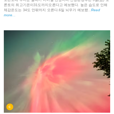
론토의 최고기온이31도까지오른다고 예보했다. 높은 습도로 인해
체감온도는 34도 안팎까지 오른다.6일 뇌우가 예보됐...
Read
more...
C