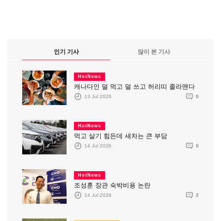
인기 기사
많이 본 기사
HotNews
캐나다인 덜 먹고 덜 쓰고 허리띠 졸라맨다
13 Jul 2026
0
HotNews
먹고 살기 힘든데 새차는 큰 부담
14 Jul 2026
0
HotNews
조성훈 장관 숙박비용 논란
14 Jul 2026
2