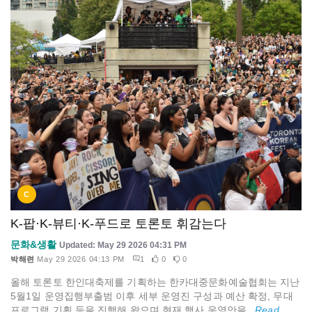
C
K-팝·K-뷰티·K-푸드로 토론토 휘감는다
문화&생활
Updated: May 29 2026 04:31 PM
박해련
May 29 2026 04:13 PM
1
0
0
올해 토론토 한인대축제를 기획하는 한카대중문화예술협회는 지난
5월1일 운영집행부출범 이후 세부 운영진 구성과 예산 확정, 무대
프로그램 기획 등을 진행해 왔으며 현재 행사 운영안을...
Read