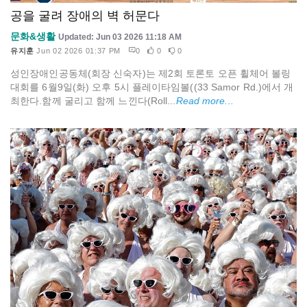
공을 굴려 장애의 벽 허문다
문화&생활
Updated: Jun 03 2026 11:18 AM
유지훈
Jun 02 2026 01:37 PM
0
0
0
성인장애인공동체(회장 신숙자)는 제2회 토론토 오픈 휠체어 볼링
대회를 6월9일(화) 오후 5시 플레이타임볼((33 Samor Rd.)에서 개
최한다.함께 굴리고 함께 느낀다(Roll...
Read more...