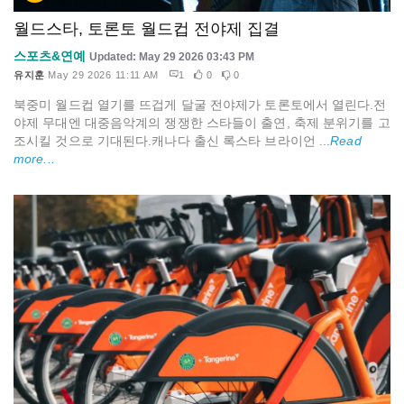
월드스타, 토론토 월드컵 전야제 집결
스포츠&연예
Updated: May 29 2026 03:43 PM
유지훈
May 29 2026 11:11 AM
1
0
0
북중미 월드컵 열기를 뜨겁게 달굴 전야제가 토론토에서 열린다.전
야제 무대엔 대중음악계의 쟁쟁한 스타들이 출연, 축제 분위기를 고
조시킬 것으로 기대된다.캐나다 출신 록스타 브라이언 ...
Read
more...