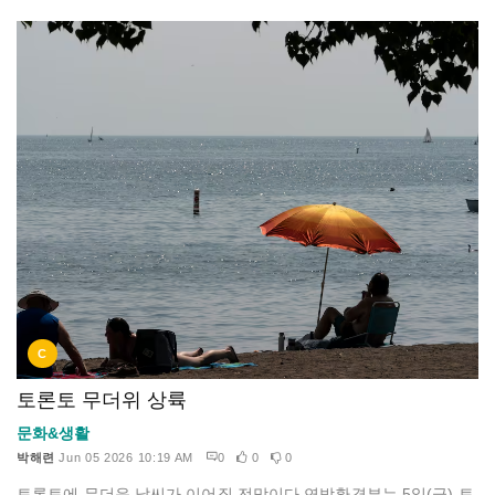
C
토론토 무더위 상륙
문화&생활
박해련
Jun 05 2026 10:19 AM
0
0
0
토론토에 무더운 날씨가 이어질 전망이다.연방환경부는 5일(금) 토