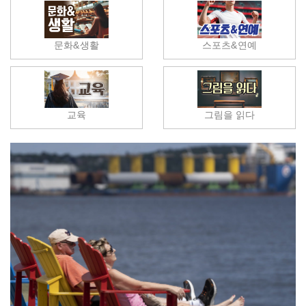
문화&생활
스포츠&연예
교육
그림을 읽다