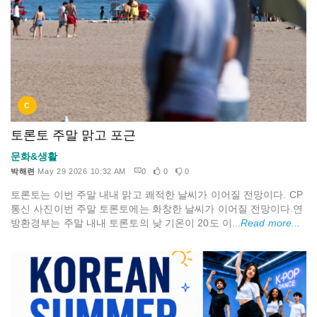
C
토론토 주말 맑고 포근
문화&생활
박해련
May 29 2026 10:32 AM
0
0
0
토론토는 이번 주말 내내 맑고 쾌적한 날씨가 이어질 전망이다. CP
통신 사진이번 주말 토론토에는 화창한 날씨가 이어질 전망이다.연
방환경부는 주말 내내 토론토의 낮 기온이 20도 이...
Read more...