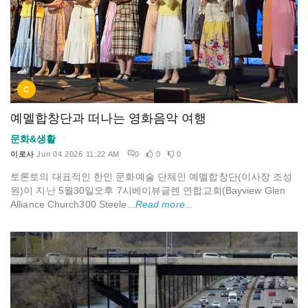
C
예멜합창단과 떠나는 영화음악 여행
문화&생활
이로사
Jun 04 2026 11:22 AM
0
0
0
토론토의 대표적인 한인 문화예술 단체인 예멜합창단(이사장 조성
원)이 지난 5월30일오후 7시베이뷰글렌 연합교회(Bayview Glen
Alliance Church300 Steele...
Read more...