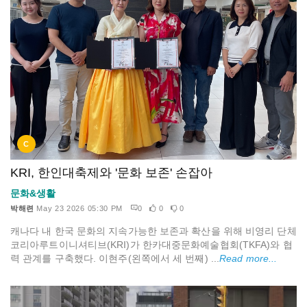
C
KRI, 한인대축제와 '문화 보존' 손잡아
문화&생활
박해련
May 23 2026 05:30 PM
0
0
0
캐나다 내 한국 문화의 지속가능한 보존과 확산을 위해 비영리 단체
코리아루트이니셔티브(KRI)가 한카대중문화예술협회(TKFA)와 협
력 관계를 구축했다. 이현주(왼쪽에서 세 번째) ...
Read more...