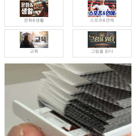
문화&생활
스포츠&연예
교육
그림을 읽다