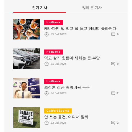
인기 기사
많이 본 기사
HotNews
캐나다인 덜 먹고 덜 쓰고 허리띠 졸라맨다
13 Jul 2026
0
HotNews
먹고 살기 힘든데 새차는 큰 부담
14 Jul 2026
0
HotNews
조성훈 장관 숙박비용 논란
14 Jul 2026
2
CultureSports
안 쓰는 물건, 어디서 팔까
13 Jul 2026
2