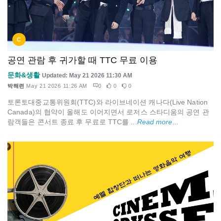
C
공연 관람 후 귀가할 때 TTC 무료 이용
문화&생활
Updated: May 21 2026 11:30 AM
박해련
May 21 2026 11:26 AM
0
0
0
토론토대중교통위원회(TTC)와 라이브네이션 캐나다(Live Nation
Canada)의 협약이 올해도 이어지면서 로저스 스타디움의 공연 관
람객들은 콘서트 종료 후 무료로 TTC를 ...
Read more...