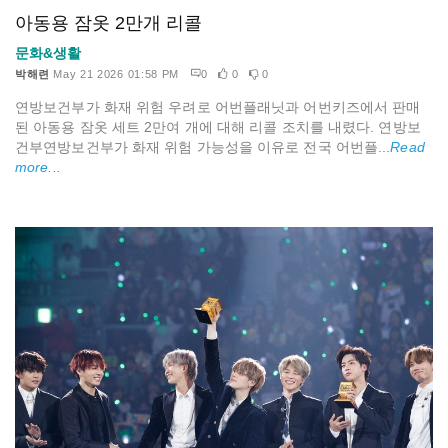
아동용 잠옷 2만개 리콜
문화&생활
박해련
May 21 2026 01:58 PM
0
0
0
연방보건부가 화재 위험 우려로 어번플래닛과 어번키즈에서 판매
된 아동용 잠옷 세트 2만여 개에 대해 리콜 조치를 내렸다. 연방보
건부연방보건부가 화재 위험 가능성을 이유로 전국 어번플...
Read
more...