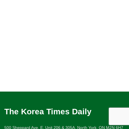
The Korea Times Daily
500 Sheppard Ave. E. Unit 206 & 305A, North York, ON M2N 6H7