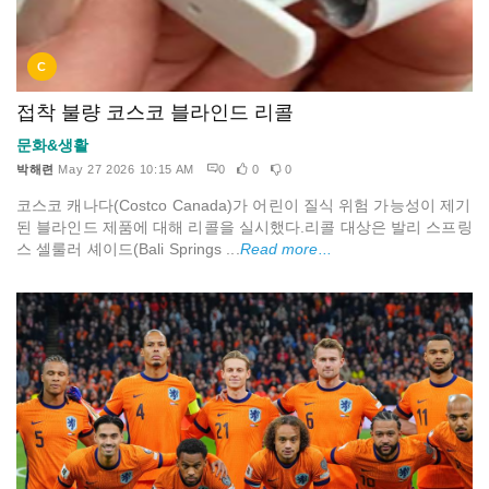
C
접착 불량 코스코 블라인드 리콜
문화&생활
박해련
May 27 2026 10:15 AM
0
0
0
코스코 캐나다(Costco Canada)가 어린이 질식 위험 가능성이 제기
된 블라인드 제품에 대해 리콜을 실시했다.리콜 대상은 발리 스프링
스 셀룰러 셰이드(Bali Springs ...
Read more...