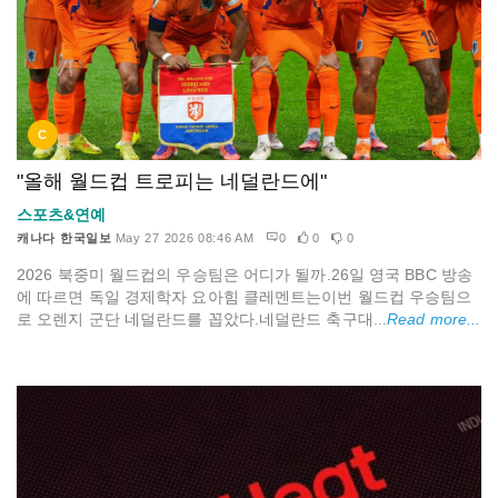
C
"올해 월드컵 트로피는 네덜란드에"
스포츠&연예
캐나다 한국일보
May 27 2026 08:46 AM
0
0
0
2026 북중미 월드컵의 우승팀은 어디가 될까.26일 영국 BBC 방송
에 따르면 독일 경제학자 요아힘 클레멘트는이번 월드컵 우승팀으
로 오렌지 군단 네덜란드를 꼽았다.네덜란드 축구대...
Read more...