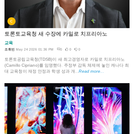
C
토론토교육청 새 수장에 카밀로 치프리아노
교육
조휘빈
May 24 2026 01:36 PM
0
0
0
토론토공립교육청(TDSB)이 새 최고경영자로 카밀로 치프리아노
(Camillo Cipriano)를 임명했다. 주정부 감독 체제에 놓인 캐나다 최
대 교육청이 재정 안정과 학생 성과 개...
Read more...