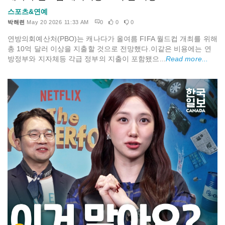
스포츠&연예
박해련
May 20 2026 11:33 AM
0
0
0
연방의회예산처(PBO)는 캐나다가 올여름 FIFA 월드컵 개최를 위해
총 10억 달러 이상을 지출할 것으로 전망했다.이같은 비용에는 연
방정부와 지자체등 각급 정부의 지출이 포함됐으...
Read more...