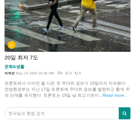
C
20일 최저 7도
문화&생활
박해련
May 19 2026 03:56 PM
0
0
0
토론토에서 이어진 올 시즌 첫 무더위 경보가 19일까지 지속됐다.
연방환경부는 지난 17일 토론토에 무더위 경보를 발령하고 황색 주
의 단계를 유지했다. 토론토는 19일 낮 최고기온이...
Read more...