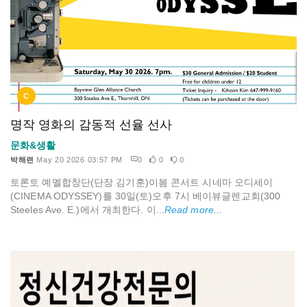
C
명작 영화의 감동적 선율 선사
문화&생활
박해련
May 20 2026 03:57 PM
0
0
0
토론토 예멜합창단(단장 김기훈)이봄 콘서트 시네마 오디세이
(CINEMA ODYSSEY)를 30일(토)오후 7시 베이뷰글렌교회(300
Steeles Ave. E.)에서 개최한다. 이...
Read more...