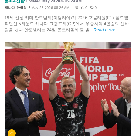
문화&생활
Updated: May 28 2026 09:29 AM
캐나다 한국일보
May 25 2026 08:26 AM
0
0
0
19세 신성 키미 안토넬리(이탈리아)가 2026 포뮬러원(F1) 월드챔
피언십 5라운드 캐나다 그랑프리(GP)에서 우승하며 4연승의 신바
람을 냈다.안토넬리는 24일 몬트리올의 질 빌...
Read more...
C