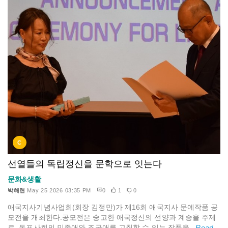
C
선열들의 독립정신을 문학으로 잇는다
문화&생활
박해련
May 25 2026 03:35 PM
0
1
0
애국지사기념사업회(회장 김정만)가 제16회 애국지사 문예작품 공
모전을 개최한다.공모전은 숭고한 애국정신의 선양과 계승을 주제
로, 동포사회의 민족애와 조국애를 고취할 수 있는 작품을...
Read