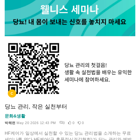
C
당뇨 관리, 작은 실천부터
문화&생활
박해련
May 20 2026 12:43 PM
0
0
0
HF케어가 일상에서 실천할 수 있는 당뇨 관리법을 소개하는 무료
세미나를 연다.HF케어(구 홍푹정신건강협회)가 당뇨 관리와 예방