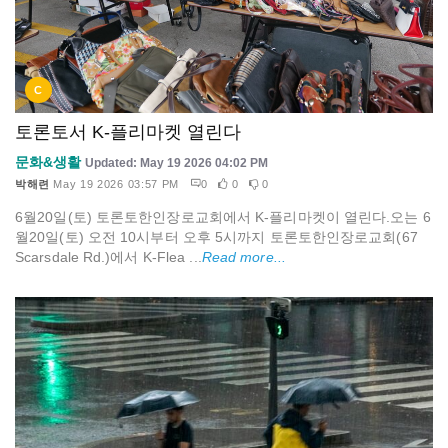
C
토론토서 K-플리마켓 열린다
문화&생활
Updated: May 19 2026 04:02 PM
박해련
May 19 2026 03:57 PM
0
0
0
6월20일(토) 토론토한인장로교회에서 K-플리마켓이 열린다.오는 6
월20일(토) 오전 10시부터 오후 5시까지 토론토한인장로교회(67
Scarsdale Rd.)에서 K-Flea ...
Read more...