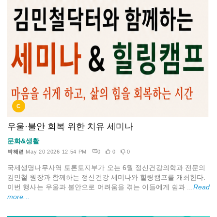
C
우울·불안 회복 위한 치유 세미나
문화&생활
박해련
May 20 2026 12:54 PM
0
0
0
국제생명나무사역 토론토지부가 오는 6월 정신건강의학과 전문의
김민철 원장과 함께하는 정신건강 세미나와 힐링캠프를 개최한다.
이번 행사는 우울과 불안으로 어려움을 겪는 이들에게 쉼과 ...
Read
more...