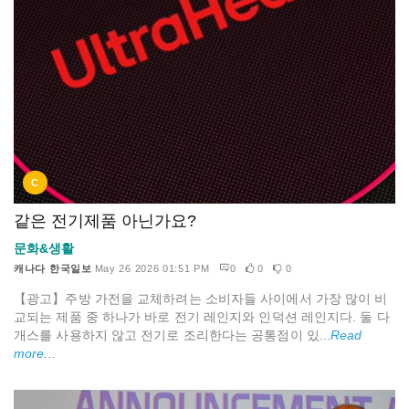
C
같은 전기제품 아닌가요?
문화&생활
캐나다 한국일보
May 26 2026 01:51 PM
0
0
0
【광고】주방 가전을 교체하려는 소비자들 사이에서 가장 많이 비
교되는 제품 중 하나가 바로 전기 레인지와 인덕션 레인지다. 둘 다
개스를 사용하지 않고 전기로 조리한다는 공통점이 있...
Read
more...