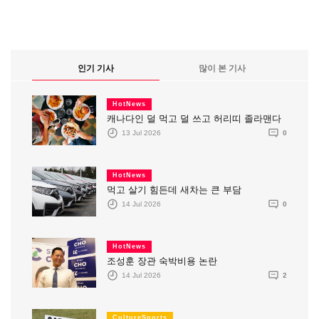
인기 기사
많이 본 기사
HotNews
캐나다인 덜 먹고 덜 쓰고 허리띠 졸라맨다
13 Jul 2026
0
HotNews
먹고 살기 힘든데 새차는 큰 부담
14 Jul 2026
0
HotNews
조성훈 장관 숙박비용 논란
14 Jul 2026
2
CultureSports