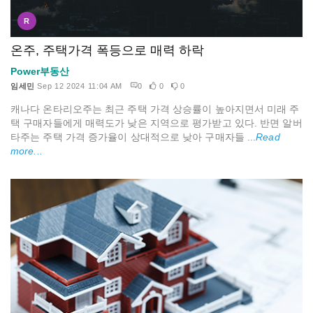
R
온주, 주택가격 폭등으로 매력 하락
Power부동산
임세민
Sep 12 2024 11:04 AM
0
0
0
캐나다 온타리오주는 최근 주택 가격 상승률이 높아지면서 미래 주
택 구매자들에게 매력도가 낮은 지역으로 평가받고 있다. 반면 알버
타주는 주택 가격 증가율이 상대적으로 낮아 구매자들 ...
Read
more...