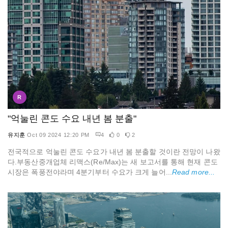
R
"억눌린 콘도 수요 내년 봄 분출"
유지훈
Oct 09 2024 12:20 PM
4
0
2
전국적으로 억눌린 콘도 수요가 내년 봄 분출할 것이란 전망이 나왔
다.부동산중개업체 리맥스(Re/Max)는 새 보고서를 통해 현재 콘도
시장은 폭풍전야라며 4분기부터 수요가 크게 늘어...
Read more...