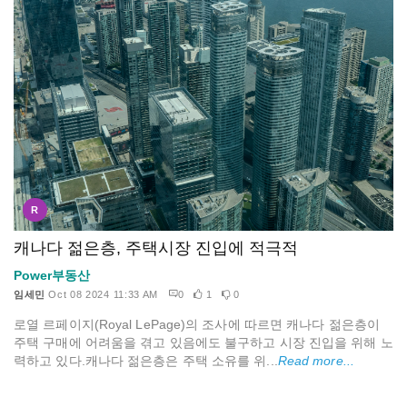
R
캐나다 젊은층, 주택시장 진입에 적극적
Power부동산
임세민
Oct 08 2024 11:33 AM
0
1
0
로열 르페이지(Royal LePage)의 조사에 따르면 캐나다 젊은층이
주택 구매에 어려움을 겪고 있음에도 불구하고 시장 진입을 위해 노
력하고 있다.캐나다 젊은층은 주택 소유를 위...
Read more...