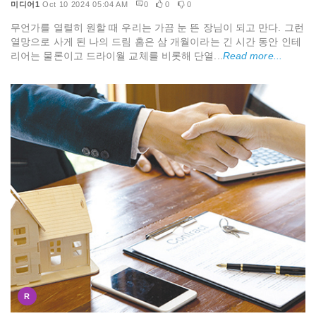
미디어1
Oct 10 2024 05:04 AM
0
0
0
무언가를 열렬히 원할 때 우리는 가끔 눈 뜬 장님이 되고 만다. 그런
열망으로 사게 된 나의 드림 홈은 삼 개월이라는 긴 시간 동안 인테
리어는 물론이고 드라이월 교체를 비롯해 단열...
Read more...
R