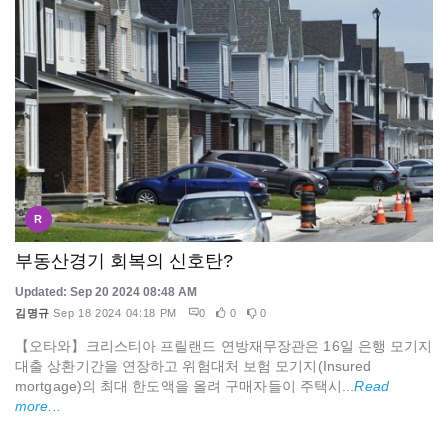
R
부동산경기 회복의 신호탄?
Updated: Sep 20 2024 08:48 AM
김명규
Sep 18 2024 04:18 PM
0
0
0
【오타와】크리스티아 프릴랜드 연방재무장관은 16일 은행 모기지
대출 상환기간을 연장하고 위험대처 보험 모기지(Insured
mortgage)의 최대 한도액을 올려 구매자들이 주택시...
Read
more...