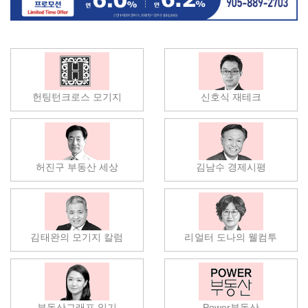
헌팅턴크로스 모기지
신호식 재테크
허진구 부동산 세상
김남수 경제시평
김태완의 모기지 칼럼
리얼터 도나의 웰컴투
부동산그래프 읽기
Power부동산