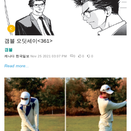
C
갬블 오딧세이<361>
갬블
캐나다 한국일보
Nov 25 2021 03:07 PM
0
0
0
Read more...