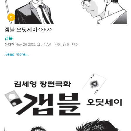
C
갬블 오딧세이<362>
갬블
한재현
Nov 26 2021 11:44 AM
0
0
0
Read more...