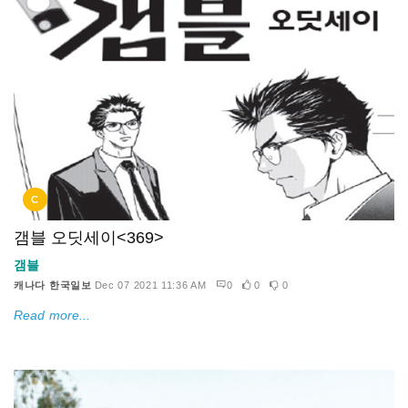
C
갬블 오딧세이<369>
갬블
캐나다 한국일보
Dec 07 2021 11:36 AM
0
0
0
Read more...