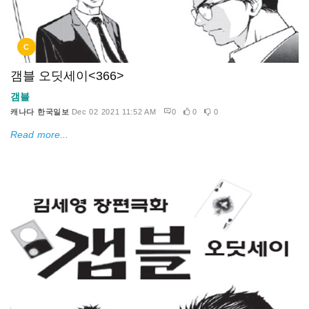
C
갬블 오딧세이<366>
갬블
캐나다 한국일보
Dec 02 2021 11:52 AM
0
0
0
Read more...