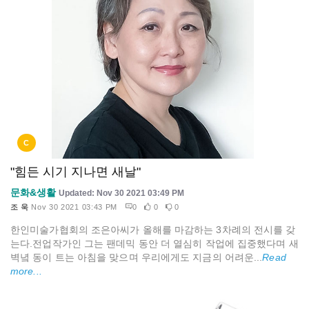
C
"힘든 시기 지나면 새날"
문화&생활
Updated: Nov 30 2021 03:49 PM
조 욱
Nov 30 2021 03:43 PM
0
0
0
한인미술가협회의 조은아씨가 올해를 마감하는 3차례의 전시를 갖
는다.전업작가인 그는 팬데믹 동안 더 열심히 작업에 집중했다며 새
벽녘 동이 트는 아침을 맞으며 우리에게도 지금의 어려운...
Read
more...