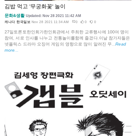
김밥 먹고 '무궁화꽃' 놀이
문화&생활
Updated: Nov 28 2021 11:42 AM
캐나다 한국일보
Nov 28 2021 11:34 AM
0
0
0
27일토론토한인회가한인회관에서 주최한 교류행사에 100여 명이
참여, 서로 인사를 나누고 전통놀이를함께 즐겼다.이날 참가자들은
넷플릭스 드라마 오징어 게임의 영향으로 많이 알려진 무...
Read
more...