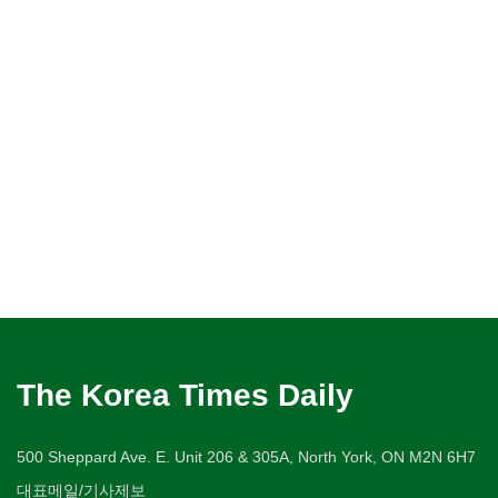
The Korea Times Daily
500 Sheppard Ave. E. Unit 206 & 305A, North York, ON M2N 6H7
대표메일/기사제보