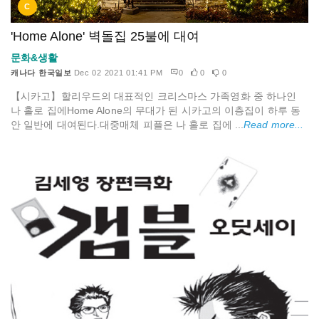
C
'Home Alone' 벽돌집 25불에 대여
문화&생활
캐나다 한국일보
Dec 02 2021 01:41 PM
0
0
0
【시카고】할리우드의 대표적인 크리스마스 가족영화 중 하나인
나 홀로 집에Home Alone의 무대가 된 시카고의 이층집이 하루 동
안 일반에 대여된다.대중매체 피플은 나 홀로 집에 ...
Read more...