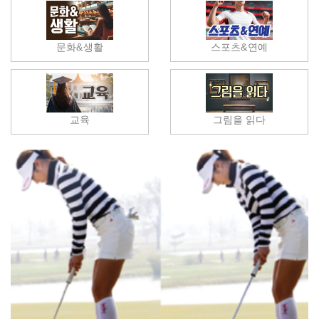
문화&생활
스포츠&연예
교육
그림을 읽다