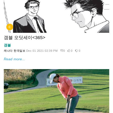
C
갬블 오딧세이<365>
갬블
캐나다 한국일보
Dec 01 2021 02:39 PM
0
0
0
Read more...