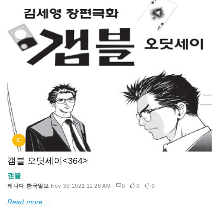
C
갬블 오딧세이<364>
갬블
캐나다 한국일보
Nov 30 2021 11:28 AM
0
0
0
Read more...