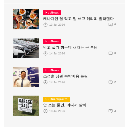
HotNews
캐나다인 덜 먹고 덜 쓰고 허리띠 졸라맨다
13 Jul 2026
0
HotNews
먹고 살기 힘든데 새차는 큰 부담
14 Jul 2026
0
HotNews
조성훈 장관 숙박비용 논란
14 Jul 2026
2
CultureSports
안 쓰는 물건, 어디서 팔까
13 Jul 2026
2