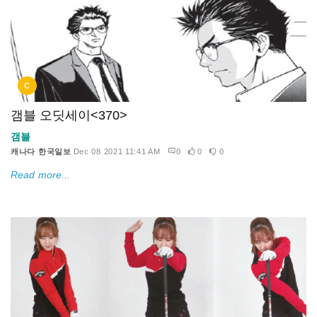
C
갬블 오딧세이<370>
갬블
캐나다 한국일보
Dec 08 2021 11:41 AM
0
0
0
Read more...