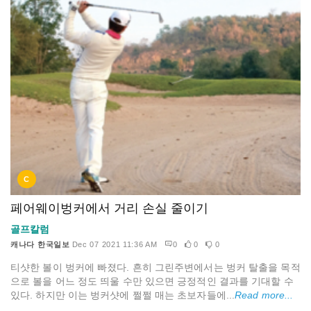
C
페어웨이벙커에서 거리 손실 줄이기
골프칼럼
캐나다 한국일보
Dec 07 2021 11:36 AM
0
0
0
티샷한 볼이 벙커에 빠졌다. 흔히 그린주변에서는 벙커 탈출을 목적
으로 볼을 어느 정도 띄울 수만 있으면 긍정적인 결과를 기대할 수
있다. 하지만 이는 벙커샷에 쩔쩔 매는 초보자들에...
Read more...