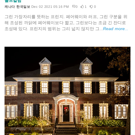
골프칼럼
캐나다 한국일보
Dec 02 2021 05:16 PM
0
1
0
그린 가장자리를 뜻하는 프린지. 페어웨이와 러프, 그린 구분을 위
해 조성된 까닭에 페어웨이보다 짧고, 그린보다는 조금 긴 잔디로
조성돼 있다. 프린지의 범위는 그리 넓지 않지만 그...
Read more...