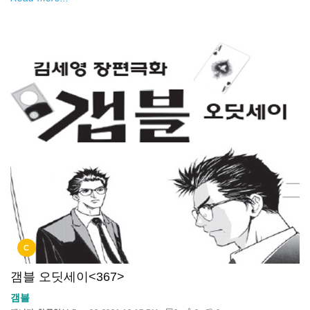
C
갬블 오딧세이<367>
갬블