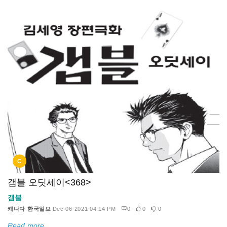
C
갬블 오딧세이<368>
갬블
캐나다 한국일보
Dec 06 2021 04:14 PM
0
0
0
Read more...