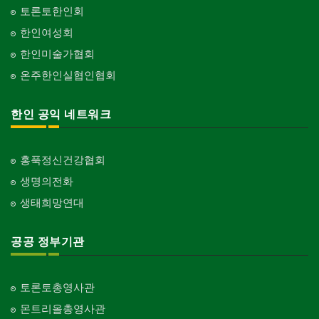
토론토한인회
한인여성회
한인미술가협회
온주한인실협인협회
한인 공익 네트워크
홍푹정신건강협회
생명의전화
생태희망연대
공공 정부기관
토론토총영사관
몬트리올총영사관