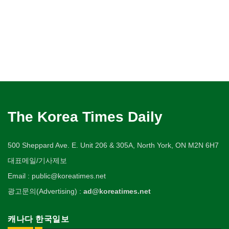
The Korea Times Daily
500 Sheppard Ave. E. Unit 206 & 305A, North York, ON M2N 6H7
대표메일/기사제보
Email : public@koreatimes.net
광고문의(Advertising) :
ad@koreatimes.net
캐나다 한국일보