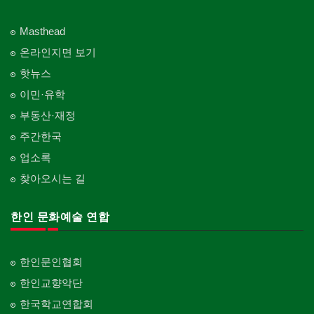
Masthead
온라인지면 보기
핫뉴스
이민·유학
부동산·재정
주간한국
업소록
찾아오시는 길
한인 문화예술 연합
한인문인협회
한인교향악단
한국학교연합회