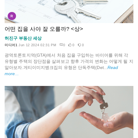
R
어떤 집을 사야 잘 오를까? <상>
허진구 부동산 세상
미디어1
Jun 12 2024 02:31 PM
0
0
0
광역토론토지역(GTA)에서 처음 집을 구입하는 바이어를 위해 각
유형별 주택의 장단점을 살펴보고 향후 가격의 변화는 어떻게 될 지
알아보자.게티이미지뱅크집의 유형은 단독주택(Det...
Read
more...