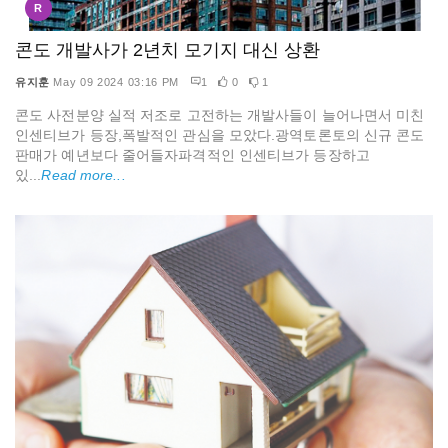
R
콘도 개발사가 2년치 모기지 대신 상환
유지훈
May 09 2024 03:16 PM
1
0
1
콘도 사전분양 실적 저조로 고전하는 개발사들이 늘어나면서 미친
인센티브가 등장,폭발적인 관심을 모았다.광역토론토의 신규 콘도
판매가 예년보다 줄어들자파격적인 인센티브가 등장하고
있...
Read more...