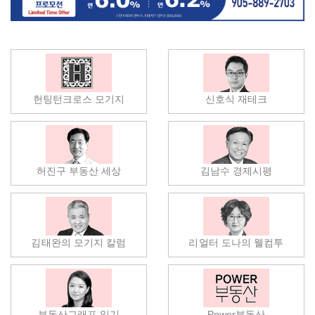
헌팅턴크로스 모기지
신호식 재테크
허진구 부동산 세상
김남수 경제시평
김태완의 모기지 칼럼
리얼터 도나의 웰컴투
부동산그래프 읽기
Power부동산