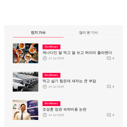
인기 기사
많이 본 기사
HotNews
캐나다인 덜 먹고 덜 쓰고 허리띠 졸라맨다
13 Jul 2026
0
HotNews
먹고 살기 힘든데 새차는 큰 부담
14 Jul 2026
0
HotNews
조성훈 장관 숙박비용 논란
14 Jul 2026
2