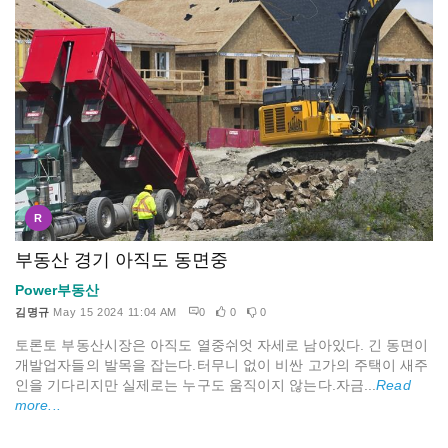
R
부동산 경기 아직도 동면중
Power부동산
김명규
May 15 2024 11:04 AM
0
0
0
토론토 부동산시장은 아직도 열중쉬엇 자세로 남아있다. 긴 동면이
개발업자들의 발목을 잡는다.터무니 없이 비싼 고가의 주택이 새주
인을 기다리지만 실제로는 누구도 움직이지 않는다.자금...
Read
more...