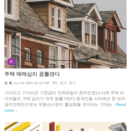
R
주택 매매심리 꿈틀댄다
조 욱
Jun 06 2024 03:19 PM
1
0
1
기다리고 기다리던 기준금리 인하(5일자 온라인판)소식에 주택 바
이어들의 구매 심리가 크게 꿈틀거린다.중개인들 사이에선 한 번의
금리인하만으로는 부동산시장이 활성화될 것이라는 기대는...
Read
more...