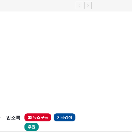
판
업소록
뉴스구독
기사검색
후원