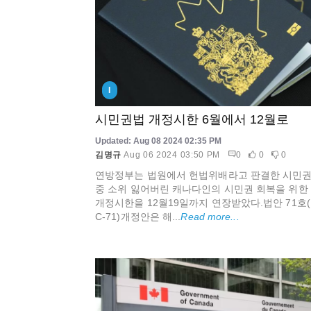
I
시민권법 개정시한 6월에서 12월로
Updated: Aug 08 2024 02:35 PM
김명규
Aug 06 2024 03:50 PM
0
0
0
연방정부는 법원에서 헌법위배라고 판결한 시민
중 소위 잃어버린 캐나다인의 시민권 회복을 위한
개정시한을 12월19일까지 연장받았다.법안 71호(Bi
C-71)개정안은 해...
Read more...