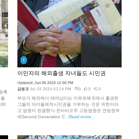
I
이민자의 해외출생 자녀들도 시민권
Updated: Jun 06 2025 12:06 PM
김명규
Jul 03 2024 03:24 PM
0
0
0
등록
부모가 해외에서 태어났다는 이유로해외에서 출생한
지될
그들의 아이들에게시민권을 거부하는 것은 위헌이라
00
고 법원이 판결했다.온타리오주 고등법원은 연방정부
에Second Generation C...
Read more...