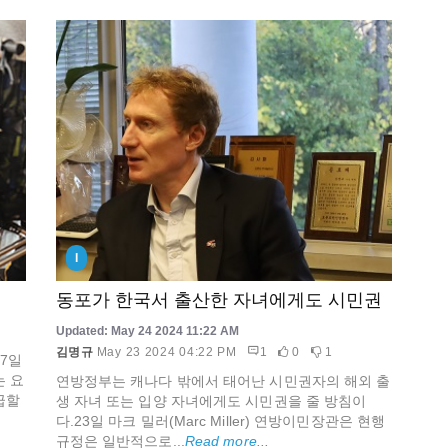
I
동포가 한국서 출산한 자녀에게도 시민권
Updated: May 24 2024 11:22 AM
김명규
May 23 2024 04:22 PM
1
0
1
7일
 요
연방정부는 캐나다 밖에서 태어난 시민권자의 해외 출
급할
생 자녀 또는 입양 자녀에게도 시민권을 줄 방침이
다.23일 마크 밀러(Marc Miller) 연방이민장관은 현행
규정은 일반적으로...
Read more...