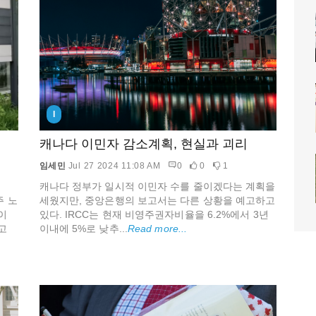
I
캐나다 이민자 감소계획, 현실과 괴리
임세민
Jul 27 2024 11:08 AM
0
0
1
캐나다 정부가 일시적 이민자 수를 줄이겠다는 계획을
주 노
세웠지만, 중앙은행의 보고서는 다른 상황을 예고하고
이
있다. IRCC는 현재 비영주권자비율을 6.2%에서 3년
고
이내에 5%로 낮추...
Read more...