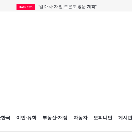
"임 대사 22일 토론토 방문 계획"
HotNews
캐나다 관광업, 올여름 기록적 호황
HotNews
온타리오 3곳 보궐선거 확정
HotNews
캐나다·미국 교역 20억 불 감소
HotNews
온타리오 공공기관 8곳 감사
HotNews
국내 신차 판매 2개월 연속 증가
Car
토론토 임대주택 5,600가구 공급
HotNews
"음향 시스템 필요한가요?"
HotNews
자매 작가, 장애인 재활캠프서 특별한 재능기부
HotNews
간한국
이민·유학
부동산·재정
자동차
오피니언
게시