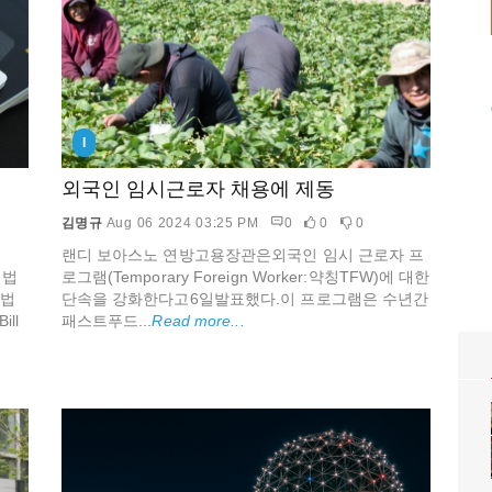
I
외국인 임시근로자 채용에 제동
김명규
Aug 06 2024 03:25 PM
0
0
0
랜디 보아스노 연방고용장관은외국인 임시 근로자 프
권법
로그램(Temporary Foreign Worker:약칭TFW)에 대한
 법
단속을 강화한다고6일발표했다.이 프로그램은 수년간
ll
패스트푸드...
Read more...