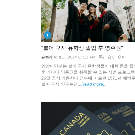
I
"불어 구사 유학생 졸업 후 영주권"
유희라
Aug 15 2024 03:12 PM
2
0
0
연방이민부는 불어 구사 유학생들이 대학 등을 졸
후 캐나다 영주권을 취득할 수 있는 시범 프로그
26일 공식 가동한다.정부에 따르면 1971년 퀘벡주
불어 구사 인구는전...
Read more...