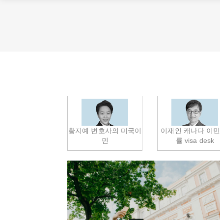
황지예 변호사의 미국이
이재인 캐나다 이민
민
률 visa desk