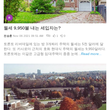
R
월세 9,950불 내는 세입자는?
전승훈
Nov 06 2021 09:51 AM
0
1
0
토론토 리버데일에 있는 방 3개짜리 주택의 월세는 5천 달러에 달
한다. 또 카사로마 근처의 호화 현대식 주택의 월세는 9,950달러다.
토론토에는 이같은 고급형 임대주택이 종종 눈에...
Read more...