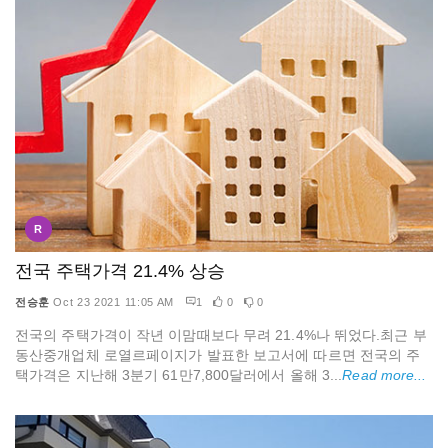
R
전국 주택가격 21.4% 상승
전승훈
Oct 23 2021 11:05 AM
1
0
0
전국의 주택가격이 작년 이맘때보다 무려 21.4%나 뛰었다.최근 부
동산중개업체 로열르페이지가 발표한 보고서에 따르면 전국의 주
택가격은 지난해 3분기 61만7,800달러에서 올해 3...
Read more...