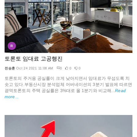
R
토론토 임대료 고공행진
전승훈
Oct 24 2021 11:08 AM
0
0
0
토론토의 주거용 공실률이 크게 낮아지면서 임대료가 무섭도록 치
솟고 있다.부동산시장 분석업체 어버네이션의 3분기 발표에 따르면
광역토론토의 주택 공실률은 3%대로 올 1분기와 비교해...
Read
more...