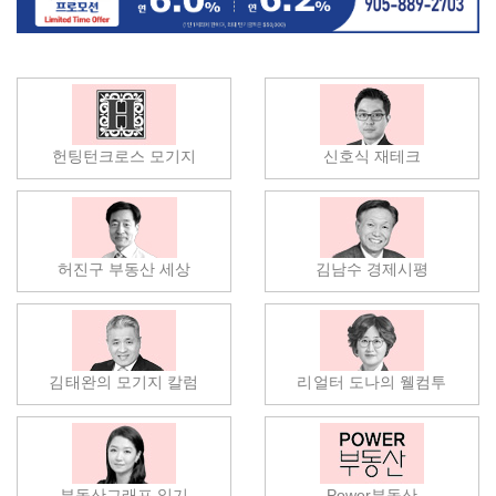
헌팅턴크로스 모기지
신호식 재테크
허진구 부동산 세상
김남수 경제시평
김태완의 모기지 칼럼
리얼터 도나의 웰컴투
부동산그래프 읽기
Power부동산