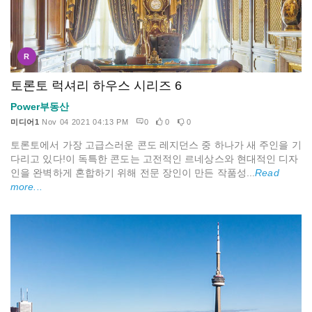
R
토론토 럭셔리 하우스 시리즈 6
Power부동산
미디어1
Nov 04 2021 04:13 PM
0
0
0
토론토에서 가장 고급스러운 콘도 레지던스 중 하나가 새 주인을 기
다리고 있다!이 독특한 콘도는 고전적인 르네상스와 현대적인 디자
인을 완벽하게 혼합하기 위해 전문 장인이 만든 작품성...
Read
more...