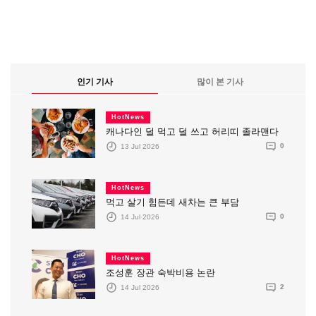
인기 기사
많이 본 기사
HotNews
캐나다인 덜 먹고 덜 쓰고 허리띠 졸라맨다
13 Jul 2026
0
HotNews
먹고 살기 힘든데 새차는 큰 부담
14 Jul 2026
0
HotNews
조성훈 장관 숙박비용 논란
14 Jul 2026
2