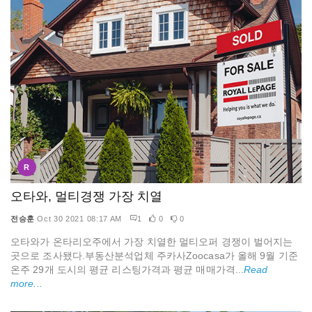
R
오타와, 멀티경쟁 가장 치열
전승훈
Oct 30 2021 08:17 AM
1
0
0
오타와가 온타리오주에서 가장 치열한 멀티오퍼 경쟁이 벌어지는
곳으로 조사됐다.부동산분석업체 주카사Zoocasa가 올해 9월 기준
온주 29개 도시의 평균 리스팅가격과 평균 매매가격...
Read
more...