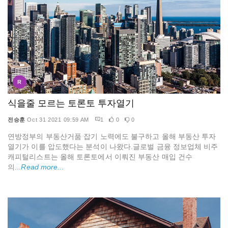
R
식을줄 모르는 토론토 투자열기
전승훈
Oct 31 2021 09:59 AM
1
0
0
연방정부의 부동산거품 잡기 노력에도 불구하고 올해 부동산 투자
열기가 이를 압도했다는 분석이 나왔다.글로벌 금융 정보업체 비주
캐피털리스트는 올해 토론토에서 이뤄진 부동산 매입 건수
의...
Read more...