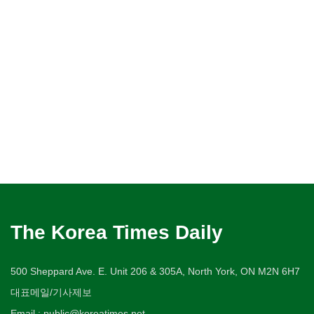
The Korea Times Daily
500 Sheppard Ave. E. Unit 206 & 305A, North York, ON M2N 6H7
대표메일/기사제보
Email : public@koreatimes.net