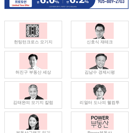
헌팅턴크로스 모기지
신호식 재테크
허진구 부동산 세상
김남수 경제시평
김태완의 모기지 칼럼
리얼터 도나의 웰컴투
부동산그래프 읽기
Power부동산