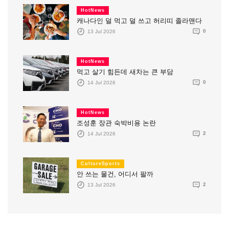
HotNews
캐나다인 덜 먹고 덜 쓰고 허리띠 졸라맨다
13 Jul 2026
0
HotNews
먹고 살기 힘든데 새차는 큰 부담
14 Jul 2026
0
HotNews
조성훈 장관 숙박비용 논란
14 Jul 2026
2
CultureSports
안 쓰는 물건, 어디서 팔까
13 Jul 2026
2