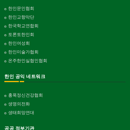
한인문인협회
한인교향악단
한국학교연합회
토론토한인회
한인여성회
한인미술가협회
온주한인실협인협회
한인 공익 네트워크
홍푹정신건강협회
생명의전화
생태희망연대
공공 정부기관