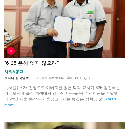
H
"6·25 은혜 잊지 않으려"
사회&종교
캐나다 한국일보
Jul 28 2026 08:28 AM
0
0
0
【서울】625 전쟁으로 아버지를 잃은 퇴직 교사가 625 참전국인
에티오피아 출신 학생에게 감사의 마음을 담은 장학금을 전달했
다.28일 서울 동작구 서울공고에서는 뜻깊은 장학금 전...
Read
more...