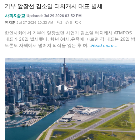
기부 앞장선 김소일 터치캐시 대표 별세
사회&종교
Updated: Jul 29 2026 03:52 PM
유지훈
Jul 27 2026 10:33 AM
2
0
0
한인사회에서 기부에 앞장섰던 사업가 김소일 터치캐시 ATMPOS
대표가 26일 별세했다. 향년 84세.유족에 따르면 김 대표는 26일 밤
토론토 자택에서 넘어져 의식을 잃은 후 허...
Read more...