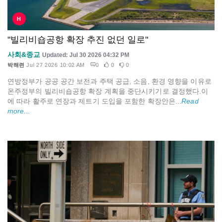
H
"빌리비숍공항 확장 추진 없던 일로"
사회&종교
Updated: Jul 30 2026 04:32 PM
박해련
Jul 27 2026 10:02 AM
0
0
0
연방정부가 공공 공간 보전과 주택 공급, 소음, 환경 영향을 이유로
온주정부의 빌리비숍공항 확장 계획을 중단시키기로 결정했다.이
에 따라 활주로 연장과 제트기 도입을 포함한 확장안은...
Read
more...