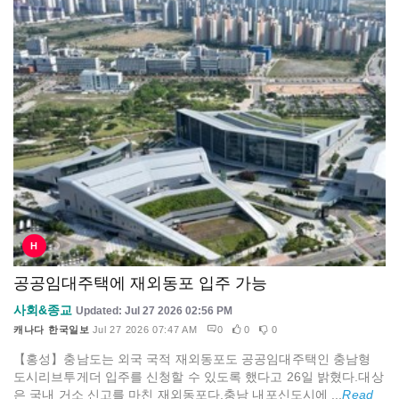
H
공공임대주택에 재외동포 입주 가능
사회&종교
Updated: Jul 27 2026 02:56 PM
캐나다 한국일보
Jul 27 2026 07:47 AM
0
0
0
【홍성】충남도는 외국 국적 재외동포도 공공임대주택인 충남형
도시리브투게더 입주를 신청할 수 있도록 했다고 26일 밝혔다.대상
은 국내 거소 신고를 마친 재외동포다.충남 내포신도시에 ...
Read