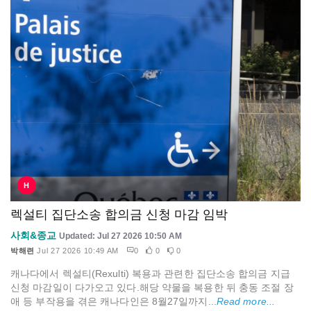
H
렉설티 집단소송 합의금 신청 마감 임박
사회&종교
Updated: Jul 27 2026 10:50 AM
박해련
Jul 27 2026 10:49 AM
0
0
0
캐나다에서 렉설티(Rexulti) 복용과 관련한 집단소송 합의금 지급
신청 마감일이 다가오고 있다.해당 약물을 복용한 뒤 충동 조절 장
애 등 부작용을 겪은 캐나다인은 8월27일까지...
Read more...