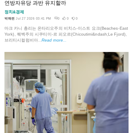
연방자유당 과반 유지할까
정치&경제
박해련
Jul 27 2026 03:41 PM
0
0
0
마크 카니 총리는 온타리오주의 비치스-이스트 요크(Beaches-East
York), 퀘벡주의 시쿠티미-르 피오르(Chicoutimi&ndash;Le Fjord),
브리티시컬럼비아...
Read more...