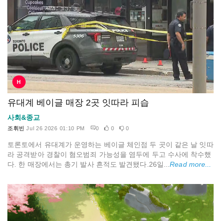
H
유대계 베이글 매장 2곳 잇따라 피습
사회&종교
조휘빈
Jul 26 2026 01:10 PM
0
0
0
토론토에서 유대계가 운영하는 베이글 체인점 두 곳이 같은 날 잇따
라 공격받아 경찰이 혐오범죄 가능성을 염두에 두고 수사에 착수했
다. 한 매장에서는 총기 발사 흔적도 발견됐다.26일...
Read more...