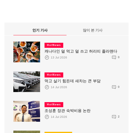
인기 기사
많이 본 기사
HotNews
캐나다인 덜 먹고 덜 쓰고 허리띠 졸라맨다
13 Jul 2026
0
HotNews
먹고 살기 힘든데 새차는 큰 부담
14 Jul 2026
0
HotNews
조성훈 장관 숙박비용 논란
14 Jul 2026
2