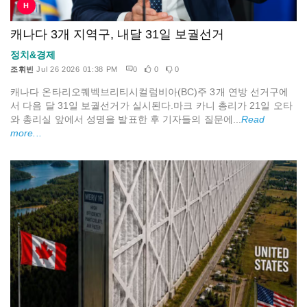
H
캐나다 3개 지역구, 내달 31일 보궐선거
정치&경제
조휘빈
Jul 26 2026 01:38 PM
0
0
0
캐나다 온타리오퀘벡브리티시컬럼비아(BC)주 3개 연방 선거구에
서 다음 달 31일 보궐선거가 실시된다.마크 카니 총리가 21일 오타
와 총리실 앞에서 성명을 발표한 후 기자들의 질문에...
Read
more...