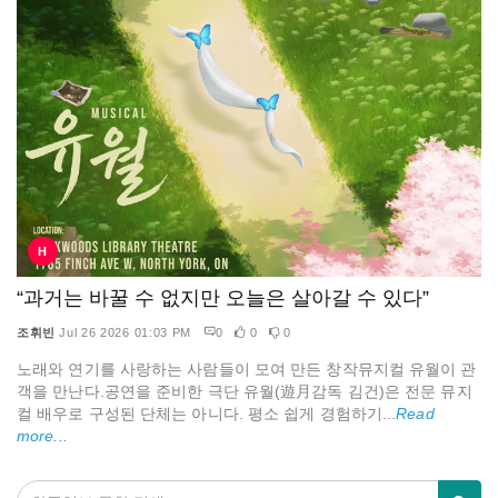
H
“과거는 바꿀 수 없지만 오늘은 살아갈 수 있다”
조휘빈
Jul 26 2026 01:03 PM
0
0
0
노래와 연기를 사랑하는 사람들이 모여 만든 창작뮤지컬 유월이 관
객을 만난다.공연을 준비한 극단 유월(遊月감독 김건)은 전문 뮤지
컬 배우로 구성된 단체는 아니다. 평소 쉽게 경험하기...
Read
more...