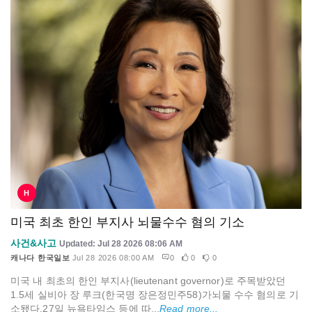
H
미국 최초 한인 부지사 뇌물수수 혐의 기소
사건&사고
Updated: Jul 28 2026 08:06 AM
캐나다 한국일보
Jul 28 2026 08:00 AM
0
0
0
미국 내 최초의 한인 부지사(lieutenant governor)로 주목받았던
1.5세 실비아 장 루크(한국명 장은정민주58)가뇌물 수수 혐의로 기
소됐다.27일 뉴욕타임스 등에 따...
Read more...