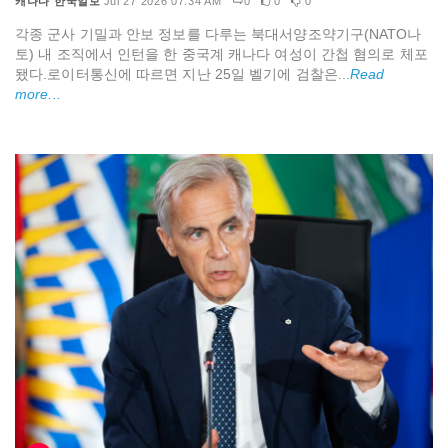
캐나다 한국일보
Jul 27 2026 07:34 AM
0
0
0
각종 군사 기밀과 안보 정보를 다루는 북대서양조약기구(NATO나
토) 내 조직에서 인턴을 한 중국계 캐나다 여성이 간첩 혐의로 체포
됐다.로이터통신에 따르면 지난 25일 벨기에 검찰은...
Read
more...