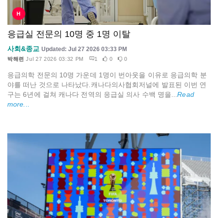
H
응급실 전문의 10명 중 1명 이탈
사회&종교
Updated: Jul 27 2026 03:33 PM
박해련
Jul 27 2026 03:32 PM
1
0
0
응급의학 전문의 10명 가운데 1명이 번아웃을 이유로 응급의학 분
야를 떠난 것으로 나타났다.캐나다의사협회저널에 발표된 이번 연
구는 6년에 걸쳐 캐나다 전역의 응급실 의사 수백 명을...
Read
more...