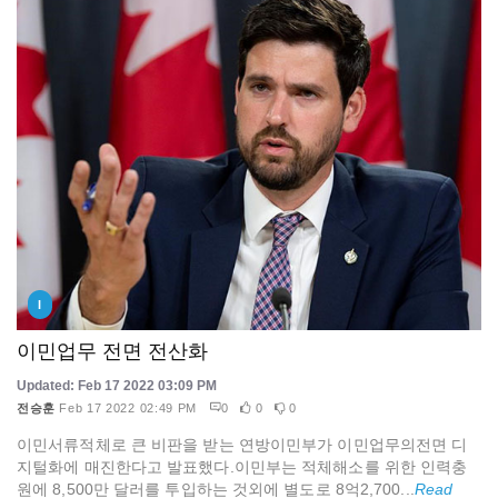
I
이민업무 전면 전산화
Updated: Feb 17 2022 03:09 PM
전승훈
Feb 17 2022 02:49 PM
0
0
0
이민서류적체로 큰 비판을 받는 연방이민부가 이민업무의전면 디
지털화에 매진한다고 발표했다.이민부는 적체해소를 위한 인력충
원에 8,500만 달러를 투입하는 것외에 별도로 8억2,700...
Read