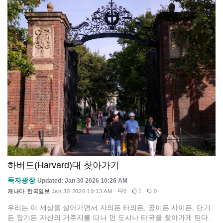
하버드(Harvard)대 찾아가기
독자광장
Updated: Jan 30 2026 10:26 AM
캐나다 한국일보
Jan 30 2026 10:13 AM
0
1
0
우리는 이 세상을 살아가면서 자의든 타의든, 공이든 사이든, 단기
든 장기든 자신의 거주지를 떠나 먼 도시나 타국을 찾아가게 된다.