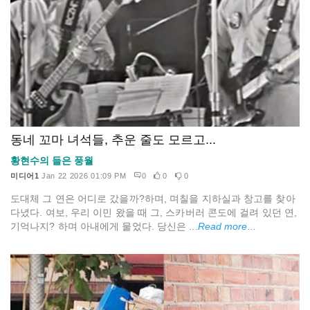
동네 꼬마 녀석들, 추운 줄도 모르고...
황현수의 들은 풍월
미디어1
Jan 22 2026 01:09 PM
0
0
0
도대체 그 연은 어디로 갔을까?하며, 며칠을 지하실과 창고를 찾아
다녔다. 여보, 우리 이민 왔을 때 그, 스카버러 콘도에 걸려 있던 연,
기억나지? 하며 아내에게 물었다. 당신은 ...
Read more...