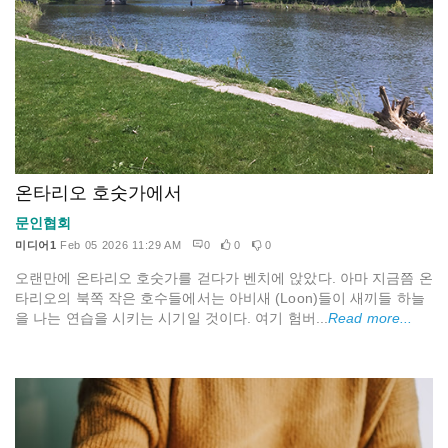
온타리오 호숫가에서
문인협회
미디어1
Feb 05 2026 11:29 AM
0
0
0
오랜만에 온타리오 호숫가를 걷다가 벤치에 앉았다. 아마 지금쯤 온
타리오의 북쪽 작은 호수들에서는 아비새 (Loon)들이 새끼들 하늘
을 나는 연습을 시키는 시기일 것이다. 여기 험버...
Read more...