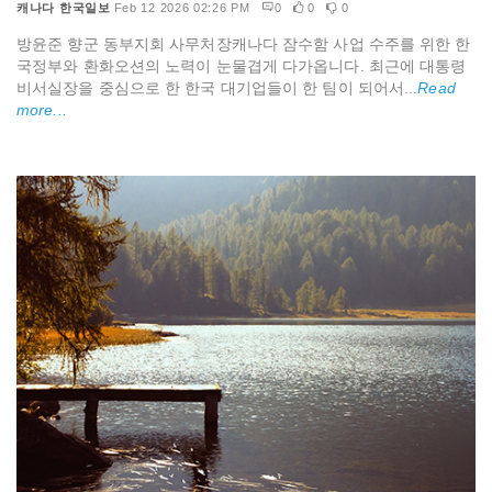
캐나다 한국일보
Feb 12 2026 02:26 PM
0
0
0
방윤준 향군 동부지회 사무처장캐나다 잠수함 사업 수주를 위한 한
국정부와 환화오션의 노력이 눈물겹게 다가옵니다. 최근에 대통령
비서실장을 중심으로 한 한국 대기업들이 한 팀이 되어서...
Read
more...