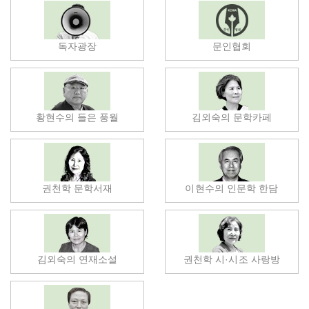
독자광장
문인협회
황현수의 들은 풍월
김외숙의 문학카페
권천학 문학서재
이현수의 인문학 한담
김외숙의 연재소설
권천학 시·시조 사랑방