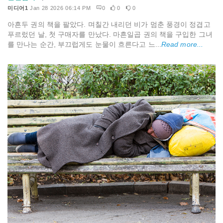
미디어1
Jan 28 2026 06:14 PM
0
0
0
아흔두 권의 책을 팔았다. 며칠간 내리던 비가 멈춘 풍경이 정겹고
푸르렀던 날, 첫 구매자를 만났다. 마흔일곱 권의 책을 구입한 그녀
를 만나는 순간, 부끄럽게도 눈물이 흐른다고 느...
Read more...