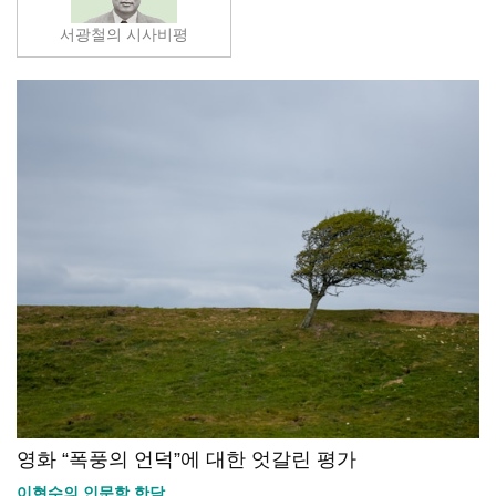
서광철의 시사비평
영화 “폭풍의 언덕”에 대한 엇갈린 평가
이현수의 인문학 한담