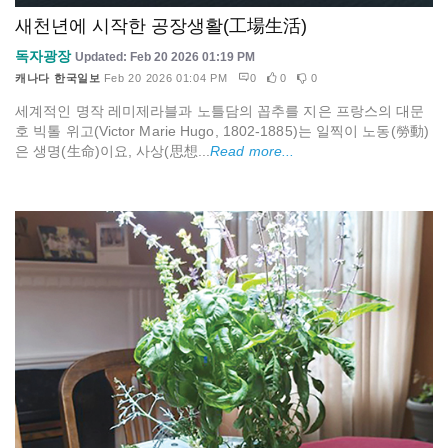
새천년에 시작한 공장생활(工場生活)
독자광장
Updated: Feb 20 2026 01:19 PM
캐나다 한국일보
Feb 20 2026 01:04 PM
0
0
0
세계적인 명작 레미제라블과 노틀담의 꼽추를 지은 프랑스의 대문
호 빅톨 위고(Victor Marie Hugo, 1802-1885)는 일찍이 노동(勞動)
은 생명(生命)이요, 사상(思想...
Read more...