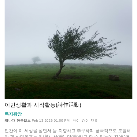
이민생활과 시작활동(詩作活動)
독자광장
캐나다 한국일보
Feb 13 2026 01:00 PM
0
0
0
인간이 이 세상을 살면서 늘 지향하고 추구하며 궁극적으로 도달해
야 할 삼대목표는 진(眞), 선(善), 미(美)라고 할 수 있는데 진(眞)은