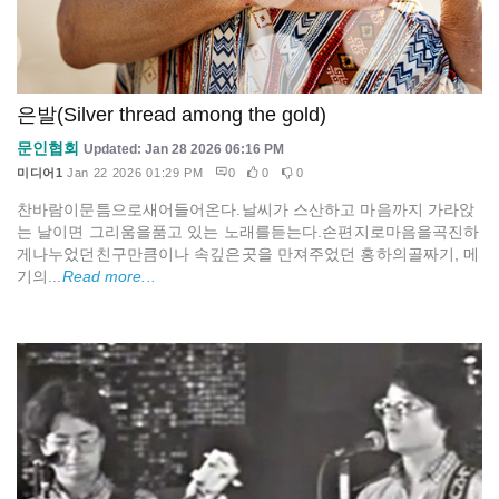
은발(Silver thread among the gold)
문인협회
Updated: Jan 28 2026 06:16 PM
미디어1
Jan 22 2026 01:29 PM
0
0
0
찬바람이문틈으로새어들어온다.날씨가 스산하고 마음까지 가라앉
는 날이면 그리움을품고 있는 노래를듣는다.손편지로마음을곡진하
게나누었던친구만큼이나 속깊은곳을 만져주었던 홍하의골짜기, 메
기의...
Read more...