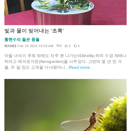
빛과 물이 빚어내는 ‘초록’
황현수의 들은 풍월
미디어1
Feb 19 2026 10:59 AM
0
0
0
아들 녀석이 추워 밖에도 자주 못 나가는데&hellip;하며 수경 재배나
하라고 에어로가든(Aerogarden)을 사주었다. 그런데 몇 년 전 겨
울, 두 달 정도 고국을 다녀왔더니...
Read more...