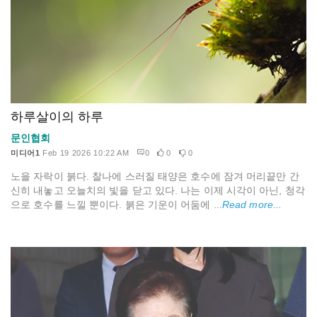
하루살이의 하루
문인협회
미디어1
Feb 19 2026 10:22 AM
0
0
0
노을 자락이 붉다. 찰나에 스러질 태양은 호수에 잠겨 머리끝만 간
신히 내놓고 오늘치의 빛을 닫고 있다. 나는 이제 시각이 아닌, 청각
으로 호수를 느낄 뿐이다. 붉은 기운이 어둠에 ...
Read more...