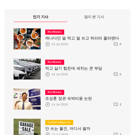
인기 기사
많이 본 기사
HotNews
캐나다인 덜 먹고 덜 쓰고 허리띠 졸라맨다
13 Jul 2026
0
HotNews
먹고 살기 힘든데 새차는 큰 부담
14 Jul 2026
0
HotNews
조성훈 장관 숙박비용 논란
14 Jul 2026
2
CultureSports
안 쓰는 물건, 어디서 팔까
13 Jul 2026
2