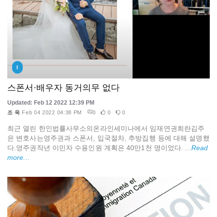
I
스폰서·배우자 동거의무 없다
Updated: Feb 12 2022 12:39 PM
조 욱
Feb 04 2022 04:38 PM
0
0
0
최근 열린 한인법률사무소의온라인세미나에서 임재연권희란김주
은 변호사는영주권과 스폰서, 입국절차, 추방집행 등에 대해 설명했
다.영주권작년 이민자 수용인원 계획은 40만1천 명이었다. ...
Read
more...