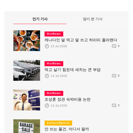
인기 기사
많이 본 기사
HotNews
캐나다인 덜 먹고 덜 쓰고 허리띠 졸라맨다
13 Jul 2026
0
HotNews
먹고 살기 힘든데 새차는 큰 부담
14 Jul 2026
0
HotNews
조성훈 장관 숙박비용 논란
14 Jul 2026
2
CultureSports
안 쓰는 물건, 어디서 팔까