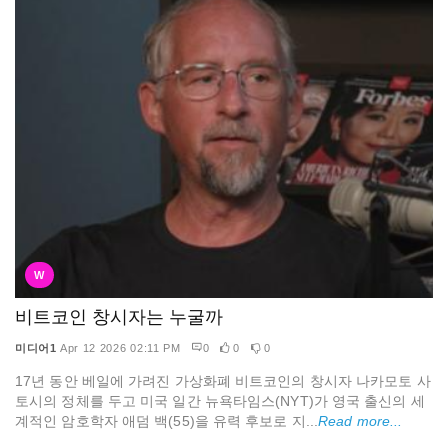
W
비트코인 창시자는 누굴까
미디어1
Apr 12 2026 02:11 PM
0
0
0
17년 동안 베일에 가려진 가상화폐 비트코인의 창시자 나카모토 사
토시의 정체를 두고 미국 일간 뉴욕타임스(NYT)가 영국 출신의 세
계적인 암호학자 애덤 백(55)을 유력 후보로 지...
Read more...