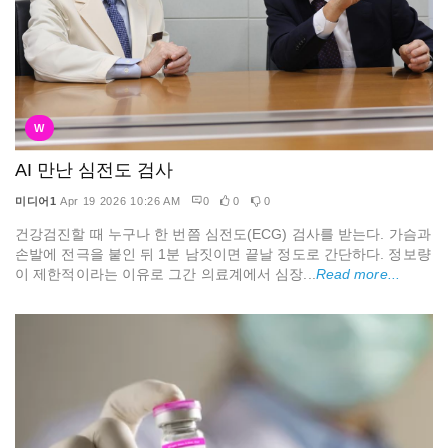
W
AI 만난 심전도 검사
미디어1
Apr 19 2026 10:26 AM
0
0
0
건강검진할 때 누구나 한 번쯤 심전도(ECG) 검사를 받는다. 가슴과
손발에 전극을 붙인 뒤 1분 남짓이면 끝날 정도로 간단하다. 정보량
이 제한적이라는 이유로 그간 의료계에서 심장...
Read more...