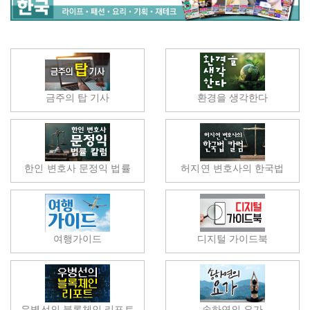
금주의 탑 기사
환경을 생각한다
한인 변호사 문정익 법률
허지연 변호사의 한국법
여행가이드
디지털 가이드북
우병선의 블록체인 리포트
송하연의 요가