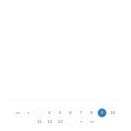
««
«
…
4
5
6
7
8
9
10
11
12
13
…
»
»»