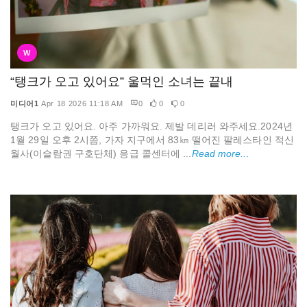
W
“탱크가 오고 있어요” 울먹인 소녀는 끝내
미디어1
Apr 18 2026 11:18 AM
0
0
0
탱크가 오고 있어요. 아주 가까워요. 제발 데리러 와주세요.2024년
1월 29일 오후 2시쯤, 가자 지구에서 83㎞ 떨어진 팔레스타인 적신
월사(이슬람권 구호단체) 응급 콜센터에 ...
Read more...