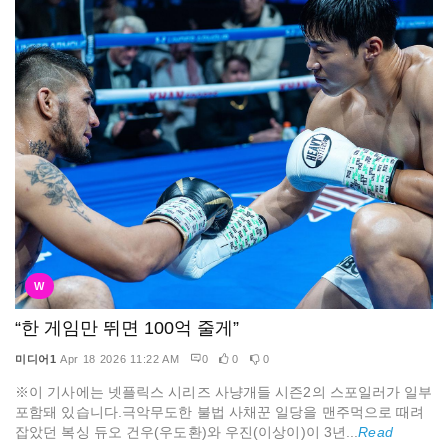
W
“한 게임만 뛰면 100억 줄게”
미디어1
Apr 18 2026 11:22 AM
0
0
0
※이 기사에는 넷플릭스 시리즈 사냥개들 시즌2의 스포일러가 일부
포함돼 있습니다.극악무도한 불법 사채꾼 일당을 맨주먹으로 때려
잡았던 복싱 듀오 건우(우도환)와 우진(이상이)이 3년...
Read