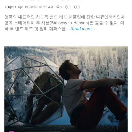
미디어1
Apr 19 2026 10:32 AM
0
0
0
영국의 대표적인 하드록 밴드 레드 제플린에 관한 다큐멘터리인데
명곡 스테어웨이 투 헤븐(Stairway to Heaven)은 들을 수 없다. 미
국 록 밴드 레드 핫 칠리 페퍼스를 ...
Read more...