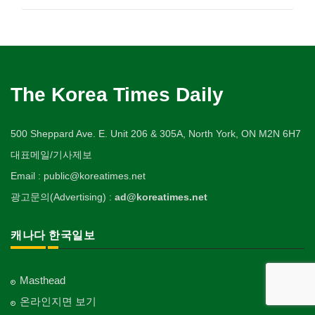
The Korea Times Daily
500 Sheppard Ave. E. Unit 206 & 305A, North York, ON M2N 6H7
대표메일/기사제보
Email : public@koreatimes.net
광고문의(Advertising) :
ad@koreatimes.net
캐나다 한국일보
Masthead
온라인지면 보기