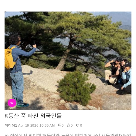
W
K등산 푹 빠진 외국인들
미디어1
Apr 19 2026 10:35 AM
0
0
0
산 정상에서 맞이한 해돋이와 노을에 반했어요.5일 서울관광재단의