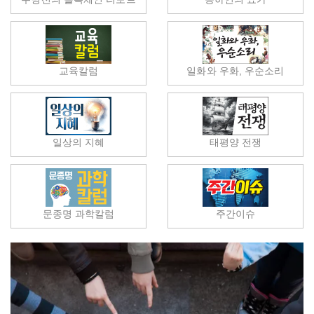
교육칼럼
일화와 우화, 우순소리
일상의 지혜
태평양 전쟁
문종명 과학칼럼
주간이슈