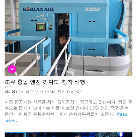
W
조류 충돌·엔진 꺼져도 ‘침착 비행’
미디어1
Apr 18 2026 11:30 AM
0
0
0
지금 항공기는 착륙을 위해 김해공항에 접근하고 있습니다. 정면 우
측으로 줄지어 날아가는 새들이 보일 겁니다.15일 인천 중구 운북
동의 대한항공 운항훈련센터에서 운항승무원들이 조종사...
Read
more...