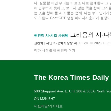
다. 질문할 때만 우리는 비로소 나로 존재한다.그 
에 안주하지 못하고, 보이지 않는 쪽을 향해 고개를 
는 것을 향해 묻고 또 묻는 존재. 나는 누구인가
도 모른다.Chat GPT 생성 이미지​사춘기가 절정이
그리움의 시-나
권천학 시·시조 사랑방
권천학 | 시인·K-문화사랑방 대표
--
28 Jul 2026 10:3
이하 사진출처 권천학 작가
The Korea Times Daily
500 Sheppard Ave. E. Unit 206 & 305A, North Yor
ON M2N 6H7
대표메일/기사제보