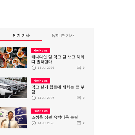
인기 기사
많이 본 기사
HotNews
캐나다인 덜 먹고 덜 쓰고 허리
띠 졸라맨다
13 Jul 2026
0
HotNews
먹고 살기 힘든데 새차는 큰 부
담
14 Jul 2026
0
HotNews
조성훈 장관 숙박비용 논란
14 Jul 2026
2