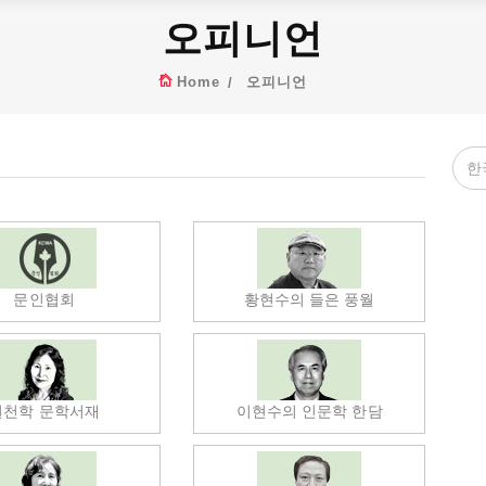
오피니언
Home
오피니언
문인협회
황현수의 들은 풍월
권천학 문학서재
이현수의 인문학 한담