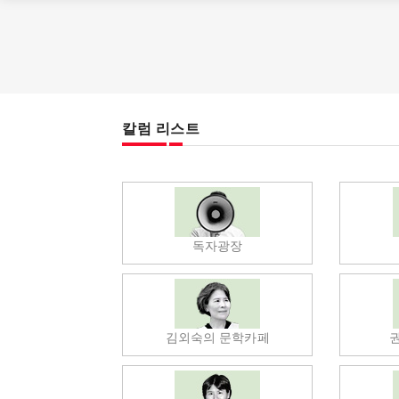
칼럼 리스트
독자광장
김외숙의 문학카페