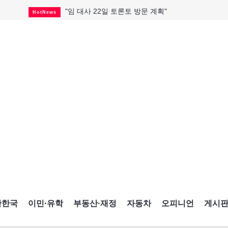
"임 대사 22일 토론토 방문 계획"
HotNews
캐나다 관광업, 올여름 기록적 호황
HotNews
온타리오 3곳 보궐선거 확정
HotNews
캐나다·미국 교역 20억 불 감소
HotNews
온타리오 공공기관 8곳 감사
HotNews
국내 신차 판매 2개월 연속 증가
Car
토론토 임대주택 5,600가구 공급
HotNews
"음향 시스템 필요한가요?"
HotNews
"마약 범죄에 연루됐으니 돈 보내라"
HotNews
간한국
이민·유학
부동산·재정
자동차
오피니언
게시