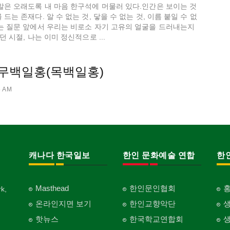
말은 오래도록 내 마음 한구석에 머물러 있다.​인간은 보이는 것
드는 존재다. 알 수 없는 것, 닿을 수 없는 것, 이름 붙일 수 없
라는 질문 앞에서 우리는 비로소 자기 고유의 얼굴을 드러내는지
던 시절, 나는 이미 정신적으로 ...
무백일홍(목백일홍)
5 AM
캐나다 한국일보
한인 문화예술 연합
한
Masthead
한인문인협회
k,
온라인지면 보기
한인교향악단
핫뉴스
한국학교연합회