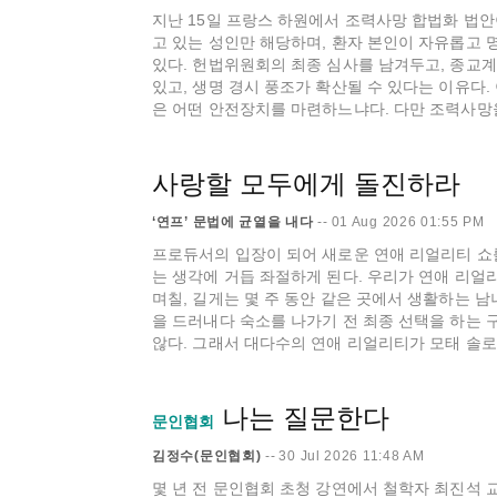
지난 15일 프랑스 하원에서 조력사망 합법화 법안
고 있는 성인만 해당하며, 환자 본인이 자유롭고 
있다. 헌법위원회의 최종 심사를 남겨두고, 종교계
있고, 생명 경시 풍조가 확산될 수 있다는 이유다
은 어떤 안전장치를 마련하느냐다. 다만 조력사망을 
사랑할 모두에게 돌진하라
‘연프’ 문법에 균열을 내다
--
01 Aug 2026 01:55 PM
프로듀서의 입장이 되어 새로운 연애 리얼리티 쇼
는 생각에 거듭 좌절하게 된다. 우리가 연애 리얼
며칠, 길게는 몇 주 동안 같은 곳에서 생활하는 
을 드러내다 숙소를 나가기 전 최종 선택을 하는 구
않다. 그래서 대다수의 연애 리얼리티가 모태 솔로, 
나는 질문한다
문인협회
김정수(문인협회)
--
30 Jul 2026 11:48 AM
몇 년 전 문인협회 초청 강연에서 철학자 최진석 