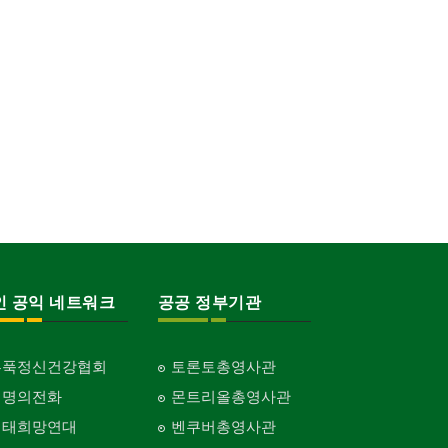
인 공익 네트워크
공공 정부기관
홍푹정신건강협회
토론토총영사관
생명의전화
몬트리올총영사관
생태희망연대
벤쿠버총영사관