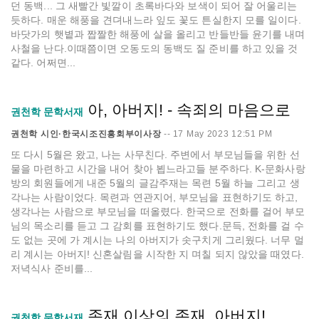
던 동백... 그 새빨간 빛깔이 초록바다와 보색이 되어 잘 어울리는
듯하다. 매운 해풍을 견뎌내느라 잎도 꽃도 튼실한지 모를 일이다.
바닷가의 햇볕과 짭짤한 해풍에 살을 올리고 반들반들 윤기를 내며
사철을 난다.이때쯤이면 오동도의 동백도 질 준비를 하고 있을 것
같다. 어쩌면...
아, 아버지! - 속죄의 마음으로
권천학 문학서재
권천학 시인·한국시조진흥회부이사장
--
17 May 2023 12:51 PM
또 다시 5월은 왔고, 나는 사무친다. 주변에서 부모님들을 위한 선
물을 마련하고 시간을 내어 찾아 뵙느라고들 분주하다. K-문화사랑
방의 회원들에게 내준 5월의 글감주재는 목련 5월 하늘 그리고 생
각나는 사람이었다. 목련과 연관지어, 부모님을 표현하기도 하고,
생각나는 사람으로 부모님을 떠올렸다. 한국으로 전화를 걸어 부모
님의 목소리를 듣고 그 감회를 표현하기도 했다.문득, 전화를 걸 수
도 없는 곳에 가 계시는 나의 아버지가 솟구치게 그리웠다. 너무 멀
리 계시는 아버지! 신혼살림을 시작한 지 며칠 되지 않았을 때였다.
저녁식사 준비를...
존재 이상의 존재, 아버지!
권천학 문학서재