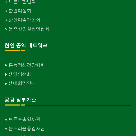
토론토한인회
한인여성회
한인미술가협회
온주한인실협인협회
한인 공익 네트워크
홍푹정신건강협회
생명의전화
생태희망연대
공공 정부기관
토론토총영사관
몬트리올총영사관