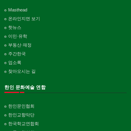
Masthead
온라인지면 보기
핫뉴스
이민·유학
부동산·재정
주간한국
업소록
찾아오시는 길
한인 문화예술 연합
한인문인협회
한인교향악단
한국학교연합회