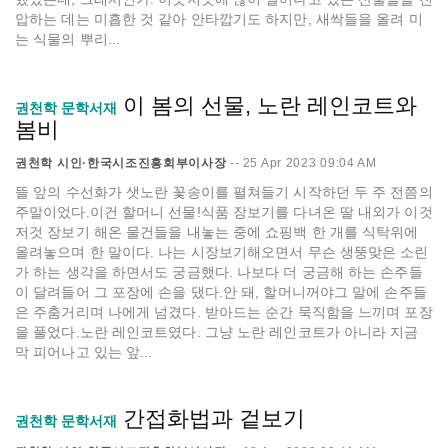
압하는 데는 미흡한 것 같아 안타깝기도 하지만, 새싹들을 올려 미
는 식물의 뿌리...
이 봄의 선물, 노란 레인코트와
권천학 문학서재
봄비
권천학 시인·한국시조진흥회부이사장
--
25 Apr 2023 09:04 AM
뜰 앞의 수선화가 샛노란 꽃송이를 펼쳐들기 시작하던 두 주 전쯤의
주말이었다.이건 할머니 선물!식품 장보기를 다녀온 딸 내외가 이것
저것 장보기 해온 물건들을 내놓는 중에 쇼핑백 한 개를 식탁위에
올려놓으며 한 말이다. 나는 시장보기해오면서 무슨 생뚱맞은 소린
가 하는 생각을 하면서도 궁금했다. 나보다 더 궁금해 하는 손주들
이 달려들어 그 포장에 손을 댔다.안 돼, 할머니꺼야그 말에 손주들
은 주춤거리며 나에게 넘겼다. 받아드는 순간 묵직함을 느끼며 포장
을 풀었다.노란 레인코트였다. 그냥 노란 레인코트가 아니라 지금
막 피어나고 있는 앞...
간접화법과 겉보기
권천학 문학서재