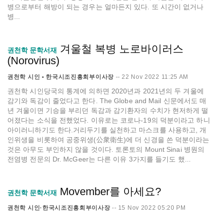
병으로부터 해방이 되는 경우는 얼마든지 있다. 또 시간이 없거나
병...
겨울철 복병 노로바이러스
권천학 문학서재
(Norovirus)
권천학 시인 • 한국시조진흥회부이사장
--
22 Nov 2022 11:25 AM
권천학 시인당국의 통계에 의하면 2020년과 2021년의 두 겨울에
감기와 독감이 줄었다고 한다. The Globe and Mail 신문에서도 매
년 겨울이면 기승을 부리던 독감과 감기환자의 수치가 현저하게 떨
어졌다는 소식을 전했었다. 이유로는 코로나-19의 덕분이라고 하니
아이러니하기도 한다.거리두기를 실천하고 마스크를 사용하고, 개
인위생을 비롯하여 공중위생(公衆衛生)에 더 신경을 쓴 덕분이라는
것은 아무도 부인하지 않을 것이다. 토론토의 Mount Sinai 병원의
전염병 전문의 Dr. McGeer는 다른 이유 3가지를 들기도 했...
Movember를 아세요?
권천학 문학서재
권천학 시인·한국시조진흥회부이사장
--
15 Nov 2022 05:20 PM