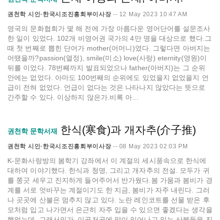
권천학 시인·한국시조진흥회부이사장
--
12 May 2023 10:47 AM
영국의 문화협회가 몇 해 전에 가장 아름다운 영어단어를 설문조사
한 일이 있었다. 102개 비영어권 국가의 4만 명을 대상으로 했다.그
때 첫 번째로 뽑힌 단어가 mother(어머니)였다. 그렇다면 아버지는
어땠을까?passion(열정), smile(미소) love(사랑) eternity(영원)이
뒤를 이었다. 78번째까지 발표되었으나 father(아버지)는 그 순위
안에는 없었다. 아마도 100번째의 순위에도 있었을지 없었을지 언
급이 전혀 없었다. 언급이 없다는 것은 나타나지 않았다는 뜻으로
간주할 수 있다. 이상하지 않은가.비록 아...
한식(寒食)과 개자추(介子推)
권천학 문학서재
권천학 시인·한국시조진흥회부이사장
--
08 May 2023 02:03 PM
K-문화사랑방의 봄학기 강좌에서 이 계절의 세시풍속으로 한식에
대하여 이야기했다. 한식과 청명, 그리고 개자추의 전설. 모두가 귀
를 쫑긋 세우고 진지하게 들어주어서 반가웠다.봄 가뭄과 봄비가 경
계를 서로 엇바꾸는 계절이기도 한 지금, 봄비가 자주 내린다. 그러
나 곳곳에 산불은 멈추지 않고 있다. 노란 레인코트를 선물 받은 후
모처럼 입고 나가면서 은근히 자주 입을 수 있으면 좋겠다는 생각을
했었는데, 그래서인가. 이곳저곳에 많이 일어나고 있는 산불들을 진