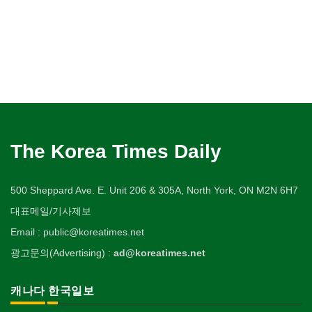
The Korea Times Daily
500 Sheppard Ave. E. Unit 206 & 305A, North York, ON M2N 6H7
대표메일/기사제보
Email : public@koreatimes.net
광고문의(Advertising) :
ad@koreatimes.net
캐나다 한국일보