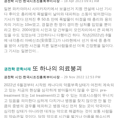
권천학 시인·한국시조진흥회부이사장
--
18 Apr 2023 09:41 AM
일본 와카야마시 사이카자키에서 보궐선거 지원 연설에 나선 기시
다 후미오 총리에게 폭발물이 날아와 대피하는 소동이 빚어졌다는
기사가 떴다.던져진 후 50초 만에 폭발물이 터졌을 때 총리와 용의
자의 거리는 10m였고, 경찰관 한 명이 경미한 상처를 입었을 뿐이
라고 한다. 200여명의 시민과 당 간부들이 모인자리여서 큰 피해가
있을 수도 있었는데 그만하다니 다행이긴 하다. 작년(2022년) 8월
에 내각총리 아베신조(安倍晋三)가 나라현에서 선거 유세 중 총격
을 받아 사망한 사건을 치른 일본사람들로선 더욱 긴장했을 일이다.
그 기사는 일본인이...
또 하나의 의료붕괴
권천학 문학서재
권천학 시인·한국시조진흥회부이사장
--
29 Nov 2022 12:53 PM
2022년 6월경부터 시작된 캐나다의 약품부족상태가 여전히 계속되
고 있는 지금의 현상을 심각하게 받아들이지 않을 수 없다. pre-
treatment 또는 1st treatment라고 할 수 있는 의료시스템이 무너지
고 있음을 의미한다.심하게 다치거나 병원을 찾지 않으면 안 될 만
큼의 중병의 경우를 제외하고 병원 대신 먼저 찾는 곳이 약국이다.
심각한 상태가 아니라면 대개는 약으로 해결하는 것이 보통 사람들
의 약습관일 것이다. 당장 약으로 시간을 벌거나 아픔을 해소시켜