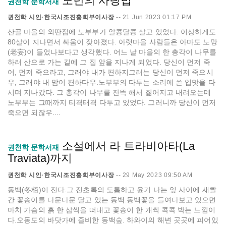
노년의 사랑법
권천학 문학서재
권천학 시인·한국시조진흥회부이사장
--
21 Jun 2023 01:17 PM
산골 마을의 외딴집에 노부부가 알콩달콩 살고 있었다. 이상하게도
80살이 지나면서 싸움이 잦아졌다. 아랫마을 사람들은 아마도 노망
(老妄)이 들었나보다고 생각했다. 어느 날 마을의 한 총각이 나무를
하러 산으로 가는 길에 그 집 앞을 지나게 되었다. 당신이 먼저 죽
어, 먼저 죽으라고, 그래야 내가 편하지그러는 당신이 먼저 죽으시
우, 그래야 내 맘이 편하다우.노부부의 다투는 소리에 쓴 입맛을 다
시며 지나갔다. 그 총각이 나무를 잔뜩 해서 짊어지고 내려오는데
노부부는 그때까지 티격태격 다투고 있었다. 그러니까 당신이 먼저
죽으면 되잖우....
소설에서 라 트라비아타(La
권천학 문학서재
Traviata)까지
권천학 시인·한국시조진흥회부이사장
--
29 May 2023 09:50 AM
동백(冬栢)이 진다.그 진초록의 도톰하고 윤기 나는 잎 사이에 새빨
간 꽃송이를 다문다문 달고 있는 동백.동백꽃을 들여다보고 있으면
마치 가슴의 흙 한 삽씩을 떠내고 꽃송이 한 개씩 콕콕 박는 느낌이
다.오동도의 바닷가에 즐비한 동백숲. 하와이의 해변 곳곳에 피어있