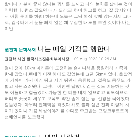
할머니 기분이 좋지 않다는 낌새를 느끼고 나의 눈치를 살피는 것이
역력했다. 평소 같으면 내가 도리도! 하며 허그를 하고, 잘 잤지? 어
서 아침 준비를 하렴! 하는데 오늘은 그냥 책상 앞에 앉은 자세 그대
로, 컴퓨터에서 눈을 떼지 않은 채 무심한 태도를 보인 것이다.나는
미안...
나는 매일 기적을 행한다
권천학 문학서재
권천학 시인·한국시조진흥회부이사장
--
09 Aug 2023 10:29 AM
얼마 전에 10km 마라톤에 도전하는 손자녀석을 응원하러 가족과
함께 갔었다.펜데믹 이전 해에도 갔었는데 그땐 5km이었다. 출발점
에 가까이 가서 이리 뛰고 저리 뛰면서 응원했고, 걸음도 몸짓도 가
볍고 자연스러웠다. 그런데 이번엔 달랐다. 걷는 것도 이동하는 것
도 어눌하고 힘들었다. 가능한 한 티를 내지 않으려고 의도적으로
허리도 꼿꼿이 세우고 보폭도 약간 좁게 잡는 등, 신경을 써야했다.
힘들었다. 아무리 펜데믹을 겪었다 해도 불과 삼년 전과 이렇게 차
이가 있다니.가끔 세상이야기를 수다로 주고받는 프랑크푸르트의
선배언니를 노크했다...