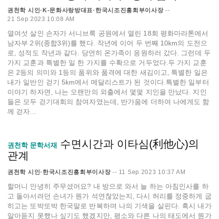
권천학 시인·K-문화사랑방대표·한국시조진흥회부이사장
--
21 Sep 2023 10:08 AM
열여섯 살인 손자가 서니브룩 공원에서 열린 18회 평화마라톤에서
남자부 2위(종합3위)를 했다. 작년에 이어 두 번째 10km의 도전으
로, 성적도 작년과 같다. 당연히 온가족이 응원하러 갔다. 그런데 두
가지 교훈과 특별한 일 한 가지를 수확으로 거두었다.두 가지 교훈
은 2등의 의미와 1등의 품위와 품격에 대한 새김이고, 특별한 일은
내가 일반인 걷기 5km에서 메달리스트가 된 것이다.특별한 일부터
이야기 하자면, 나는 오랜만의 외출에서 몇몇 지인을 만났다. 지인
들은 모두 걷기대회의 참여자였는데, 반가움에 더하여 나에게도 함
께 걷자...
수면시간과 이타심(利他心)의
권천학 문학서재
관계
권천학 시인·한국시조진흥회부이사장
--
11 Sep 2023 10:37 AM
할머니 안녕히 주무셨어요? 내 방으로 와서 늘 하는 아침인사를 하
고 돌아서려던 손녀가 뭔가 석연찮았는지, 다시 허리를 정중하게 굽
히고는 또박또박 한국말로 반복하며 나의 기색을 살핀다. 혹시 내가
알아듣지 못했나 싶기도 했겠지만, 평소와 다른 나의 태도에서 뭔가