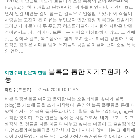
1847년에 발표된 에밀리 브론티의 소설 폭풍의 언덕(Wuthering
Heights)은 한때 거칠고 난해하다는 평가를 받았지만, 시간이 흐르
면서 인간 내면을 깊이 탐구한 걸작으로 인정받고 있다. 이 작품이
사랑받는 고전이 된 이유는 무엇보다 인간 감정의 극단을 진솔하게
그려냈기 때문이다.두 주인공 히스클리프와 캐서린의 사랑은 낭만
적이면서도 파괴적이다. 브론티는 사랑을 이상화하지 않고, 그 안에
깃든 집착과 질투, 복수심까지 함께 보여 준다. 이러한 강렬하고 복
합적인 감정은 시대를 넘어 독자들의 공감을 이끌어 낸다.소설 폭풍
의 언덕...
블록을 통한 자기표현과 소
이현수의 인문학 한담
통
이현수(토론토)
--
02 Feb 2026 10:11 AM
바쁜 직장생활을 마치고 은퇴한 나는 소일거리를 찾다가 블록
(blog)을 개설해 글을 쓰기 시작했다. 온라인 블록 플랫폼을 통해 다
양한 주제로 쓴 글을 독자들과 나누는 활동, 즉 블로깅(blogging)을
시작한 것이다. 오랜 연륜을 쌓아 온 사람으로서, 내가 보고 느끼고
생각해 온 것들을 다른 이들과 나누고 싶다는 마음이 그 출발점이었
다.언스플래쉬블로깅을 시작한 지 얼마 지나지 않아 나는 그 매력에
깊이 빠져들었다. 글을 쓰는 과정 자체가 즐거웠을 뿐 아니라, 내 글