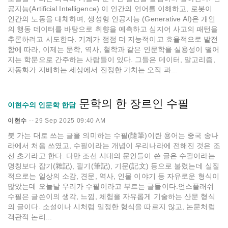
공지능(Artificial Intelligence) 이 인간의 언어를 이해하고, 로봇이
인간의 노동을 대체하며, 생성형 인공지능 (Generative AI)은 개인
의 행동 데이터를 바탕으로 취향을 예측하고 심지어 사고의 패턴을
추론하려고 시도한다. 기계가 점점 더 지능적이고 효율적으로 발전
함에 따라, 이제는 문학, 역사, 철학과 같은 인문학을 실용성이 떨어
지는 학문으로 간주하는 사람들이 있다. 그들은 데이터, 알고리즘,
자동화가 지배하는 세상에서 진정한 가치는 오직 과...
문학의 한 장르인 수필
이현수의 인문학 한담
이현수
--
29 Sep 2025 09:40 AM
붓 가는 대로 쓰는 글을 의미하는 수필(隨筆)이란 용어는 중국 송나
라에서 처음 쓰였고, 수필이라는 개념이 우리나라에 전해진 것은 조
선 초기라고 한다. 다만 조선 시대의 문인들이 쓴 글은 수필이라는
명칭보다 잡기(雜記), 필기(筆記), 기문(記文) 등으로 불렸는데 실질
적으로는 일상의 소감, 견문, 역사, 인물 이야기 등 자유로운 형식이
많았는데 오늘날 우리가 수필이라고 부르는 글들이다.언스플래쉬
수필은 글쓴이의 생각, 느낌, 체험을 자유롭게 기술하는 산문 형식
의 글이다. 소설이나 시처럼 일정한 형식을 따르지 않고, 논문처럼
객관적 논리...