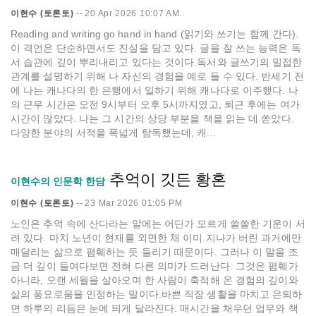
이현수 (토론토)
--
20 Apr 2026 10:07 AM
Reading and writing go hand in hand (읽기와 쓰기는 함께 간다).
이 격언은 단순하면서도 진실을 담고 있다. 글을 잘 쓰는 능력은 독
서 습관에 깊이 뿌리내리고 있다는 것이다.독서와 글쓰기의 밀접한
관계를 설명하기 위해 나 자신의 경험을 예로 들 수 있다. 반세기 전
에 나는 캐나다의 한 은행에서 일하기 위해 캐나다로 이주했다. 나
의 근무 시간은 오전 9시부터 오후 5시까지였고, 퇴근 후에는 여가
시간이 많았다. 나는 그 시간의 상당 부분을 책을 읽는 데 쏟았다.
다양한 분야의 서적을 폭넓게 탐독했는데, 캐...
추억이 깃든 황혼
이현수의 인문학 한담
이현수 (토론토)
--
23 Mar 2026 01:05 PM
노인은 추억 속에 산다라는 말에는 어딘가 모르게 쓸쓸한 기운이 서
려 있다. 마치 노년이 현재를 외면한 채 이미 지나가 버린 과거에만
매달리는 삶으로 폄훼하는 듯 들리기 때문이다. 그러나 이 말을 조
금 더 깊이 들여다보면 전혀 다른 의미가 드러난다. 그것은 폄훼가
아니라, 오랜 세월을 살아오며 한 사람이 축적해 온 경험의 깊이와
삶의 풍요로움을 인정하는 말이다.바쁜 직장 생활을 마치고 은퇴하
면 하루의 리듬은 눈에 띄게 달라진다. 매시간을 채우던 업무와 책