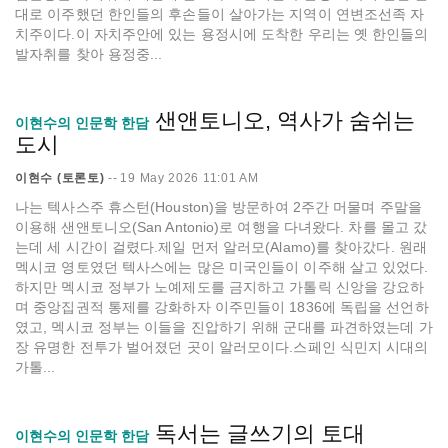
대로 이주했던 한인들의 후손들이 살아가는 지역이 연변조선족 자
치주이다.이 자치주안에 있는 용정시에 도착한 우리는 옛 한인들의
발자취를 찾아 용정중...
샌앤토니오, 역사가 숨쉬는
이현수의 인문학 한담
도시
이현수 (토론토)
--
19 May 2026 11:01 AM
나는 텍사스주 휴스턴(Houston)을 방문하여 2주간 머물며 주말을
이용해 샌앤토니오(San Antonio)로 여행을 다녀왔다. 차를 몰고 갔
는데 세 시간이 걸렸다.제일 먼저 알러모(Alamo)를 찾아갔다. 원래
멕시코 영토였던 텍사스에는 많은 미국인들이 이주해 살고 있었다.
하지만 멕시코 정부가 노예제도를 금지하고 가톨릭 신앙을 강요하
며 중앙집권적 통제를 강화하자 이주민들이 1836에 독립을 선언하
였고, 멕시코 정부는 이들을 진압하기 위해 군대를 파견하였는데 가
장 유명한 전투가 벌어졌던 곳이 알러모이다.스페인 식민지 시대의
가톨...
독서는 글쓰기의 토대
이현수의 인문학 한담