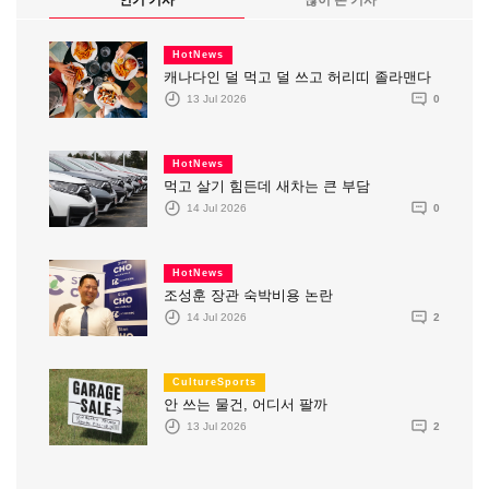
인기 기사
많이 본 기사
HotNews
캐나다인 덜 먹고 덜 쓰고 허리띠 졸라맨다
13 Jul 2026
0
HotNews
먹고 살기 힘든데 새차는 큰 부담
14 Jul 2026
0
HotNews
조성훈 장관 숙박비용 논란
14 Jul 2026
2
CultureSports
안 쓰는 물건, 어디서 팔까
13 Jul 2026
2