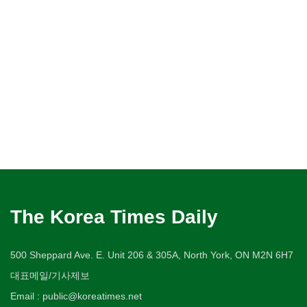
The Korea Times Daily
500 Sheppard Ave. E. Unit 206 & 305A, North York, ON M2N 6H7
대표메일/기사제보
Email : public@koreatimes.net