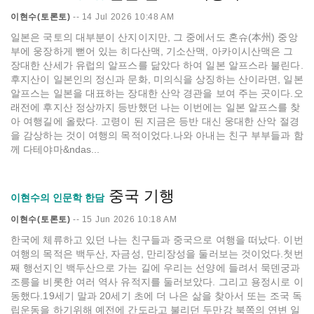
이현수(토론토)
--
14 Jul 2026 10:48 AM
일본은 국토의 대부분이 산지이지만, 그 중에서도 혼슈(本州) 중앙
부에 웅장하게 뻗어 있는 히다산맥, 기소산맥, 아카이시산맥은 그
장대한 산세가 유럽의 알프스를 닮았다 하여 일본 알프스라 불린다.
후지산이 일본인의 정신과 문화, 미의식을 상징하는 산이라면, 일본
알프스는 일본을 대표하는 장대한 산악 경관을 보여 주는 곳이다.오
래전에 후지산 정상까지 등반했던 나는 이번에는 일본 알프스를 찾
아 여행길에 올랐다. 고령이 된 지금은 등반 대신 웅대한 산악 절경
을 감상하는 것이 여행의 목적이었다.나와 아내는 친구 부부들과 함
께 다테야마&ndas...
중국 기행
이현수의 인문학 한담
이현수(토론토)
--
15 Jun 2026 10:18 AM
한국에 체류하고 있던 나는 친구들과 중국으로 여행을 떠났다. 이번
여행의 목적은 백두산, 자금성, 만리장성을 둘러보는 것이었다.첫번
째 행선지인 백두산으로 가는 길에 우리는 선양에 들려서 묵덴궁과
조릉을 비롯한 여러 역사 유적지를 둘러보았다. 그리고 용정시로 이
동했다.19세기 말과 20세기 초에 더 나은 삶을 찾아서 또는 조국 독
립운동을 하기위해 예전에 간도라고 불리던 두만강 북쪽의 연변 일