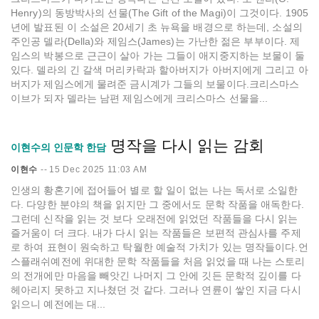
Henry)의 동방박사의 선물(The Gift of the Magi)이 그것이다. 1905
년에 발표된 이 소설은 20세기 초 뉴욕을 배경으로 하는데, 소설의
주인공 델라(Della)와 제임스(James)는 가난한 젊은 부부이다. 제
임스의 박봉으로 근근이 살아 가는 그들이 애지중지하는 보물이 둘
있다. 델라의 긴 갈색 머리카락과 할아버지가 아버지에게 그리고 아
버지가 제임스에게 물려준 금시계가 그들의 보물이다.크리스마스
이브가 되자 델라는 남편 제임스에게 크리스마스 선물을...
명작을 다시 읽는 감회
이현수의 인문학 한담
이현수
--
15 Dec 2025 11:03 AM
인생의 황혼기에 접어들어 별로 할 일이 없는 나는 독서로 소일한
다. 다양한 분야의 책을 읽지만 그 중에서도 문학 작품을 애독한다.
그런데 신작을 읽는 것 보다 오래전에 읽었던 작품들을 다시 읽는
즐거움이 더 크다. 내가 다시 읽는 작품들은 보편적 관심사를 주제
로 하여 표현이 원숙하고 탁월한 예술적 가치가 있는 명작들이다.언
스플래쉬예전에 위대한 문학 작품들을 처음 읽었을 때 나는 스토리
의 전개에만 마음을 빼앗긴 나머지 그 안에 깃든 문학적 깊이를 다
헤아리지 못하고 지나쳤던 것 같다. 그러나 연륜이 쌓인 지금 다시
읽으니 예전에는 대...