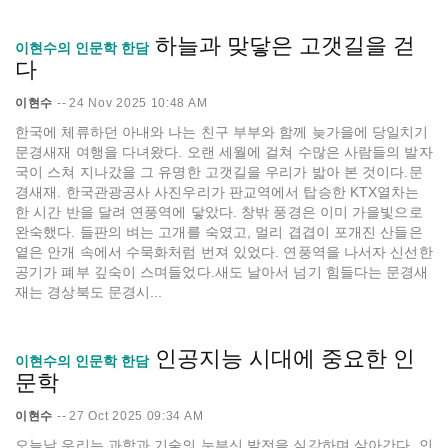
하늘과 맞닿은 고갯길을 걷
이현수의 인문학 한담
다
이현수
--
24 Nov 2025 10:48 AM
한국에 체류하던 아내와 나는 친구 부부와 함께 늦가을에 당일치기
문경새재 여행을 다녀왔다. 오랜 세월에 걸쳐 수많은 사람들의 발자
국이 스쳐 지나갔을 그 유명한 고갯길을 우리가 밟아 본 것이다.문
경새재. 한국관광공사 사진우리가 판교역에서 탑승한 KTX열차는
한 시간 반을 달려 연풍역에 닿았다. 창밖 풍경은 이미 가을빛으로
완숙했다. 들판의 벼는 고개를 숙였고, 멀리 겹겹이 포개진 산들은
옅은 안개 속에서 수묵화처럼 번져 있었다. 연풍역을 나서자 신선한
공기가 폐부 깊숙이 스며들었다.새도 날아서 넘기 힘들다는 문경새
재는 경상북도 문경시...
인공지능 시대에 중요한 인
이현수의 인문학 한담
문학
이현수
--
27 Oct 2025 09:34 AM
오늘날 우리는 과학과 기술의 눈부신 발전을 실감하며 살아간다. 인