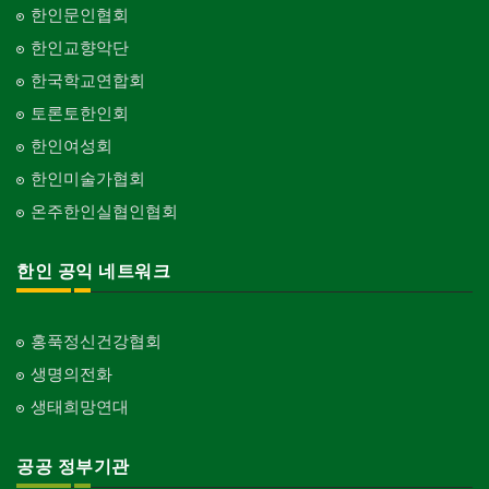
한인문인협회
한인교향악단
한국학교연합회
토론토한인회
한인여성회
한인미술가협회
온주한인실협인협회
한인 공익 네트워크
홍푹정신건강협회
생명의전화
생태희망연대
공공 정부기관