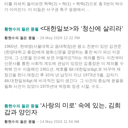
리를 자세히 들어보면 짝짝(2) + 짝(1) + 짝짝(2)으로 총 5번의 박수
가 이어진다. 이 리듬은 서구권 축구 응원에서 ...
<대한일보>와 ‘청산에 살리라’
황현수의 들은 풍월
황현수의 들은 풍월
--
28 May 2026 12:22 PM
1960년, 현제명(서울대학교 음대학장)은 평소 친분이 있던 김연준
(한양대학교 총장)에게 평화신문을 경영하는 홍찬 씨가 파산 지경
인데, 그 신문을 인수해 보면 어떨까요?라는 제의를 한다. 이전부터
신문사를 통한 사회적 계도에 관심이 있었던 김총장은 이 제의를 수
락해 인수 이듬해인 1961년, 제호를 &lt;대한일보&gt;로 바꾸며 재
창간을 한다.재창간 후 10여 년 남짓이 지난 1973년 5월, 갑자기
&lt;대한일보&gt;에 비극적인 일이 생긴다. 그 사건의 중심에 윤필용
필화 사건이 있었다.1970년대 박정희 정권 시절, 수도...
‘사랑의 미로’ 속에 있는, 김희
황현수의 들은 풍월
갑과 양인자
황현수의 들은 풍월
--
14 May 2026 11:54 AM