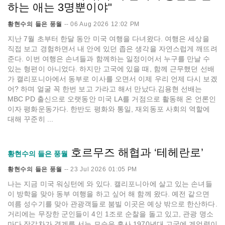
하는 애는 3명뿐이야"
황현수의 들은 풍월
--
06 Aug 2026 12:02 PM
지난 7월 초부터 한달 동안 미국 여행을 다녀왔다. 여행은 세상을
직접 보고 경험하면서 내 안에 있던 좁은 생각을 자연스럽게 깨뜨려
준다. 이번 여행은 손녀들과 함께하는 일정이어서 누구를 만날 수
있는 형편이 아니었다. 하지만 고국에 있을 때, 함께 근무했던 선배
가 캘리포니아에서 동부로 이사를 오면서 이제 우리 언제 다시 보겠
어? 하며 얼굴 꼭 한번 보고 가라고 해서 만났다.김용현 선배는
MBC PD 출신으로 오랫동안 미국 LA를 거점으로 활동해 온 언론인
이자 평화운동가다. 한반도 평화와 통일, 재외동포 사회의 역할에
대해 꾸준히 ...
호르무즈 해협과 ‘테헤란로’
황현수의 들은 풍월
황현수의 들은 풍월
--
23 Jul 2026 01:05 PM
나는 지금 미국 워싱턴에 와 있다. 캘리포니아에 살고 있는 손녀들
이 방학을 맞아 동부 여행을 하고 싶어 해 함께 왔다. 예전 같으면
여름 성수기를 맞아 관광객들로 붐빌 이곳은 예상 밖으로 한산하다.
거리에는 무장한 군인들이 4인 1조로 순찰을 돌고 있고, 관광 명소
마다 장갑차가 경계를 서는 모습은 흡사 1970년대 고국에 계엄령이