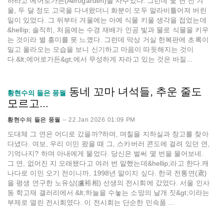
하라고 에어로가든(Aerogarden)을 사주었다. 그런데 몇 년 전 겨
울, 두 달 정도 고국을 다녀왔더니 화분이 모두 말라비틀어져 버린
일이 있었다. 그 뒤부터 겨울에는 아예 식물 키울 생각을 접었는데
&hellip; 솔직히, 처음에는 수경 재배가 인공 빛과 물로 식물을 키우
는 것이라 별 흥미를 못 느꼈다. 그런데 막상 거실 한복판에 초록이
밀고 올라오는 모습을 보니 신기하고 마음이 따듯해지는 것이
다.&lt;에어로가든&gt;에서 무성하게 자라고 있는 것은 바질...
동네 꼬마 녀석들, 추운 줄도
황현수의 들은 풍월
모르고...
황현수의 들은 풍월
--
22 Jan 2026 01:09 PM
도대체 그 연은 어디로 갔을까?하며, 며칠을 지하실과 창고를 찾아
다녔다. 여보, 우리 이민 왔을 때 그, 스카버러 콘도에 걸려 있던 연,
기억나지? 하며 아내에게 물었다. 당신은 벌써 몇 번을 물어보네.
그 연, 없어진 지 오래됐다고 여러 번 말했는데&hellip;라고 한다.캐
나다로 이민 오기 전이니까, 1998년 말이지 싶다. 한국 전통연(鳶)
을 평생 연구한 노유상(盧裕相) 선생의 전시회에 갔었다. 서울 인사
동 학고재 갤러리에서 &lt;하늘을 수놓는 소망의 날개 짓&gt;이라는
부제로 열린 전시회였다. 이 전시회는 단순한 민속품 ...