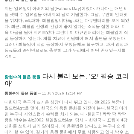
지난 일요일이 아버지의 날(Fathers Day)이었다. 캐나다는 매년 6
월 셋째 주 일요일을 아버지의 날로 기념한다. 그날, 우연히 인터넷
을 뒤지다, &lt;파하, 최불암입니다&gt;라는 다큐멘터리를 보게 되었
다. 최근, 최불암 선생의 건강이 좋지 않다는 소식을 접한 터라, 더
욱 마음을 담아 지켜보았다.그런데 이 다큐멘터리에는 최불암이 직
접 등장하지 않는다. 재활 치료에 전념해야 해서 출연을 못했단다.
그러나 최불암이 직접 등장하지 못했음에도 불구하고, 과거 영상과
동료들의 증언만으로도 충분히 그가 우리에게 어떤 존재였는지를
깊이...
다시 불러 보는, ‘오! 필승 코리
황현수의 들은 풍월
아’
황현수의 들은 풍월
--
11 Jun 2026 12:14 PM
대한민국 축구의 뜨거운 심장이 다시 뛰고 있다. &lt;2026 북중미
월드컵&gt;을 맞아, 한국인의 응원 문화를 되짚어 본다.한국인이라
면 누구나 자연스럽게 손뼉을 치게 되는, 대~한민국! 짝짝 짝 짝짝
응원 박수는 &lt;2002 한일월드컵&gt; 당시 대한민국 대표팀이 4강
신화를 쓰면서 널리 알려졌다. 이 응원법은 남녀노소 누구나 쉽게
따라 할 수 있어, 길거리 응원 문화에서 주로 사용되고 있다.박수 소