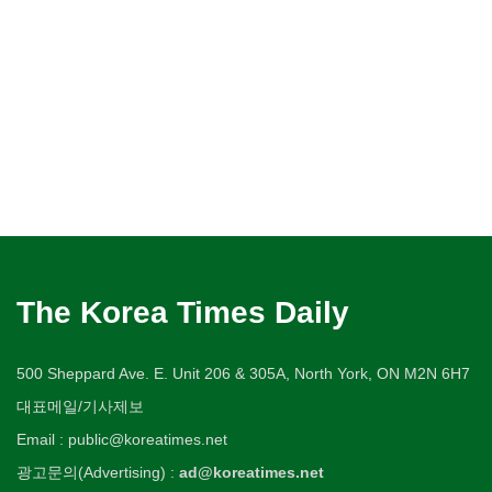
The Korea Times Daily
500 Sheppard Ave. E. Unit 206 & 305A, North York, ON M2N 6H7
대표메일/기사제보
Email : public@koreatimes.net
광고문의(Advertising) :
ad@koreatimes.net