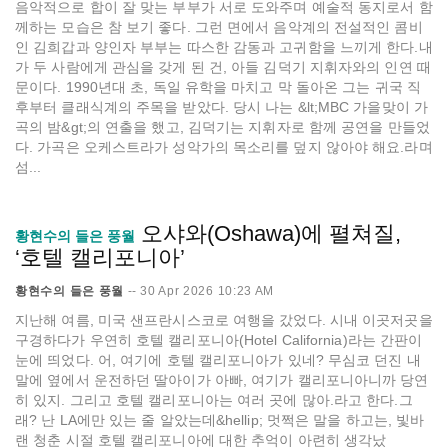
음악적으로 합이 잘 맞는 부부가 서로 도와주며 예술적 동지로서 함
께하는 모습은 참 보기 좋다. 그런 면에서 음악계의 전설적인 콤비
인 김희갑과 양인자 부부는 따스한 감동과 고귀함을 느끼게 한다.내
가 두 사람에게 관심을 갖게 된 건, 아들 김덕기 지휘자와의 인연 때
문이다. 1990년대 초, 독일 유학을 마치고 막 돌아온 그는 귀국 직
후부터 클래식계의 주목을 받았다. 당시 나는 &lt;MBC 가을맞이 가
곡의 밤&gt;의 연출을 했고, 김덕기는 지휘자로 함께 공연을 만들었
다. 가곡은 오케스트라가 성악가의 목소리를 덮지 않아야 해요.라며
섬...
오샤와(Oshawa)에 펼쳐질,
황현수의 들은 풍월
‘호텔 캘리포니아’
황현수의 들은 풍월
--
30 Apr 2026 10:23 AM
지난해 여름, 미국 샌프란시스코로 여행을 갔었다. 시내 이곳저곳을
구경하다가 우연히 호텔 캘리포니아(Hotel California)라는 간판이
눈에 띄었다. 어, 여기에 호텔 캘리포니아가 있네? 무심코 던진 내
말에 옆에서 운전하던 딸아이가 아빠, 여기가 캘리포니아니까 당연
히 있지. 그리고 호텔 캘리포니아는 여러 곳에 많아.라고 한다.그
래? 난 LA에만 있는 줄 알았는데&hellip; 멋쩍은 말을 하고는, 빛바
랜 청춘 시절 호텔 캘리포니아에 대한 추억이 아련히 생각났