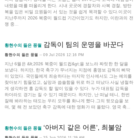
내렸을 때를 떠올리게 한다. 시내 곳곳에 경찰차와 사복 경찰, 방탄
복을 입은 비밀 요원들이 서 있는 것을 쉽게 목격할 수 있다.이곳이
지난주까지 2026 북중미 월드컵 기간이었기도 하지만, 이란과의 전
쟁 중...
감독이 팀의 운명을 바꾼다
황현수의 들은 풍월
황현수의 들은 풍월
--
09 Jul 2026 12:16 PM
지난 6월은 &lt;2026 북중미 월드컵&gt;을 보느라 짜릿한 한 달을
보냈다. 하지만, 한국 축구가 무너지는 지점에 홍명보 감독의 삐딱
이 있었다. 국민들에게 죄송하다는 마지막 인사에서도 그는 예의를
찾아보기 힘들었고, 실망과 씁쓸함을 뒤로 하고 떠났다.사실 냉철하
게 생각하면 홍 감독도 할 말이 있을 수 있다. 누가 대표팀 감독을
하더라도 경기는 질 수 있기 때문이다. 하지만, 난 떠날 테니, 한번
잘해 봐라하는 태도는 우리 모두를 화나게 했다.그의 뒷모습을 보
며, 몇 해 전 보았던 축구 감독에 대한 영화가 떠 올랐다. 영국 축...
‘아버지 같은 어른’, 최불암
황현수의 들은 풍월
황현수의 들은 풍월
--
25 Jun 2026 11:29 AM