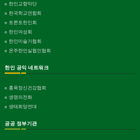
한인교향악단
한국학교연합회
토론토한인회
한인여성회
한인미술가협회
온주한인실협인협회
한인 공익 네트워크
홍푹정신건강협회
생명의전화
생태희망연대
공공 정부기관