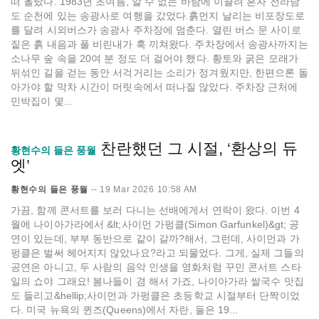
떠 올랐다. 1983년 초여름, 알 수 없는 바람에 이끌려 혼자 전라남
도 순천에 있는 송광사로 여행을 갔었다.흙먼지 날리는 비포장도로
를 달려 시외버스가 송광사 주차장에 멈춘다. 열린 버스 문 사이로
짙은 흙 내음과 풀 비린내가 훅 끼쳐왔다. 주차장에서 송광사까지는
소나무 숲 속을 20여 분 정도 더 걸어야 했다. 황토와 굵은 모래가
뒤섞인 길을 걷는 동안 서걱거리는 소리가 정겨웠지만, 한편으론 돌
아가야 할 막차 시간이 머릿속에서 떠나질 않았다. 주차장 근처에
민박집이 몇...
찬란했던 그 시절, ‘환상의 듀
황현수의 들은 풍월
엣’
황현수의 들은 풍월
--
19 Mar 2026 10:58 AM
가끔, 함께 콘서트를 보러 다니는 선배에게서 연락이 왔다. 이번 4
월에 나이아가라에서 &lt;사이먼 가펑클(Simon Garfunkel)&gt; 공
연이 있는데, 부부 동반으로 같이 갈까?해서, 그런데, 사이먼과 가
펑클은 벌써 헤어지지 않았나요?라고 되물었다. 그게, 실제 그들의
공연은 아니고, 두 사람의 음악 인생을 영화처럼 꾸민 콘서트 스타
일의 쇼야 그래요! 봄나들이 겸 해서 가죠, 나이아가라 쌀국수 맛집
도 들리고&hellip;사이먼과 가펑클은 초등학교 시절부터 단짝이었
다. 미국 뉴욕의 퀸즈(Queens)에서 자란, 둘은 19...