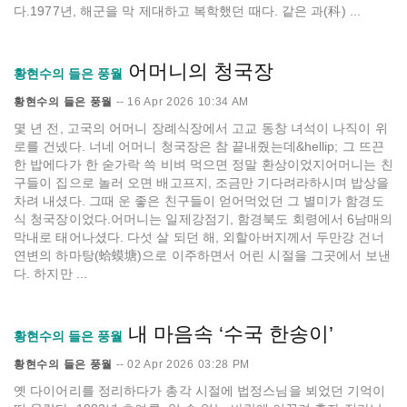
다.1977년, 해군을 막 제대하고 복학했던 때다. 같은 과(科) ...
어머니의 청국장
황현수의 들은 풍월
황현수의 들은 풍월
--
16 Apr 2026 10:34 AM
몇 년 전, 고국의 어머니 장례식장에서 고교 동창 녀석이 나직이 위
로를 건넸다. 너네 어머니 청국장은 참 끝내줬는데&hellip; 그 뜨끈
한 밥에다가 한 숟가락 쓱 비벼 먹으면 정말 환상이었지어머니는 친
구들이 집으로 놀러 오면 배고프지, 조금만 기다려라하시며 밥상을
차려 내셨다. 그때 운 좋은 친구들이 얻어먹었던 그 별미가 함경도
식 청국장이었다.어머니는 일제강점기, 함경북도 회령에서 6남매의
막내로 태어나셨다. 다섯 살 되던 해, 외할아버지께서 두만강 건너
연변의 하마탕(蛤蟆塘)으로 이주하면서 어린 시절을 그곳에서 보낸
다. 하지만 ...
내 마음속 ‘수국 한송이’
황현수의 들은 풍월
황현수의 들은 풍월
--
02 Apr 2026 03:28 PM
옛 다이어리를 정리하다가 총각 시절에 법정스님을 뵈었던 기억이