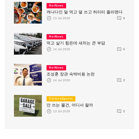
HotNews
캐나다인 덜 먹고 덜 쓰고 허리띠 졸라맨다
13 Jul 2026
0
HotNews
먹고 살기 힘든데 새차는 큰 부담
14 Jul 2026
0
HotNews
조성훈 장관 숙박비용 논란
14 Jul 2026
2
CultureSports
안 쓰는 물건, 어디서 팔까
13 Jul 2026
2