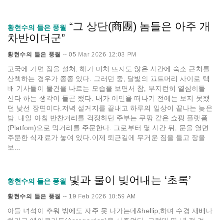
“그 상단(商團) 놈들은 아주 개
황현수의 들은 풍월
차반이더군”
황현수의 들은 풍월
--
05 Mar 2026 12:03 PM
고국에 가면 잠을 설쳐, 해가 미처 뜨지도 않은 시간에 숙소 근처를
산책하는 경우가 종종 있다. 그러던 중, 달빛의 끄트머리 사이로 택
배 기사들이 물건을 나르는 모습을 보면서 참, 부지런히 열심히들
산다 하는 생각이 들곤 했다. 내가 이민을 떠나기 전에는 보지 못했
던 낯선 장면이다.저녁 설거지를 끝내고 하루의 일상이 끝나는 늦은
밤. 내일 아침 반찬거리를 걱정하던 주부는 쿠팡 같은 쇼핑 플랫폼
(Platfom)으로 먹거리를 주문한다. 그로부터 몇 시간 뒤, 문을 열면
주문한 식재료가 놓여 있다.이제 퇴근길에 무거운 짐을 들고 장을
보...
빛과 물이 빚어내는 ‘초록’
황현수의 들은 풍월
황현수의 들은 풍월
--
19 Feb 2026 10:59 AM
아들 녀석이 추워 밖에도 자주 못 나가는데&hellip;하며 수경 재배나