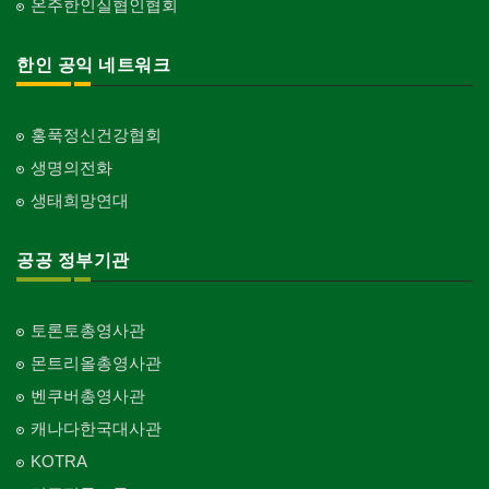
온주한인실협인협회
한인 공익 네트워크
홍푹정신건강협회
생명의전화
생태희망연대
공공 정부기관
토론토총영사관
몬트리올총영사관
벤쿠버총영사관
캐나다한국대사관
KOTRA