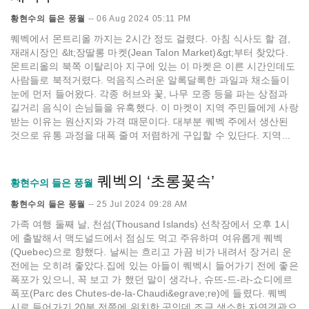
황현수의 들은 풍월
--
06 Aug 2024 05:11 PM
퀘벡에서 몬트리올 까지는 2시간 정도 걸렸다. 아침 식사도 할 겸,
재래시장인 &lt;장딸롱 마켓(Jean Talon Market)&gt;부터 찾았다.
몬트리올의 북쪽 이탈리아 지구에 있는 이 마켓은 이른 시간인데도
사람들로 북적거렸다. 먹음직스러운 알록달록한 과일과 채소들이
눈에 먼저 들어왔다. 각종 허브와 꽃, 나무 모종 등을 파는 상점과
길거리 음식이 손님들을 유혹했다. 이 마켓이 지역 주민들에게 사랑
받는 이유는 원산지와 가격 때문이다. 대부분 퀘벡 주에서 생산된
것으로 유통 과정을 대폭 줄여 저렴하게 구입할 수 있단다. 지역...
퀘벡의 ‘초롱꽃속’
황현수의 들은 풍월
황현수의 들은 풍월
--
25 Jul 2024 09:28 AM
가족 여행 둘째 날, 천섬(Thousand Islands) 선착장에서 오후 1시
에 출발해서 맥도널드에서 점심도 먹고 주유하며 여유롭게 퀘벡
(Quebec)으로 향했다. 날씨는 흐리고 가끔 비가 내려서 장거리 운
전에는 오히려 좋았다.집에 있는 아들이 퀘벡시 들어가기 전에 좋은
폭포가 있으니, 꼭 보고 가 했던 말이 생각나, 슈뜨-드-라-쇼디에르
폭포(Parc des Chutes-de-la-Chaudi&egrave;re)에 들렸다. 퀘벡
시로 들어가기 20분 전쯤에 위치한 곳인데 조금 생소한 자연경관으