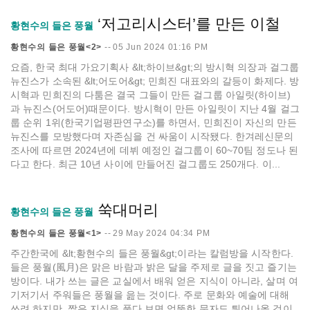
‘저고리시스터’를 만든 이철
황현수의 들은 풍월
황현수의 들은 풍월<2>
--
05 Jun 2024 01:16 PM
요즘, 한국 최대 가요기획사 &lt;하이브&gt;의 방시혁 의장과 걸그룹
뉴진스가 소속된 &lt;어도어&gt; 민희진 대표와의 갈등이 화제다. 방
시혁과 민희진의 다툼은 결국 그들이 만든 걸그룹 아일릿(하이브)
과 뉴진스(어도어)때문이다. 방시혁이 만든 아일릿이 지난 4월 걸그
룹 순위 1위(한국기업평판연구소)를 하면서, 민희진이 자신의 만든
뉴진스를 모방했다며 자존심을 건 싸움이 시작됐다. 한겨레신문의
조사에 따르면 2024년에 데뷔 예정인 걸그룹이 60~70팀 정도나 된
다고 한다. 최근 10년 사이에 만들어진 걸그룹도 250개다. 이...
쑥대머리
황현수의 들은 풍월
황현수의 들은 풍월<1>
--
29 May 2024 04:34 PM
주간한국에 &lt;황현수의 들은 풍월&gt;이라는 칼럼방을 시작한다.
들은 풍월(風月)은 맑은 바람과 밝은 달을 주제로 글을 짓고 즐기는
방이다. 내가 쓰는 글은 교실에서 배워 얻은 지식이 아니라, 살며 여
기저기서 주워들은 풍월을 읊는 것이다. 주로 문화와 예술에 대해
쓰려 하지만, 짧은 지식을 풀다 보면 엉뚱한 문자도 튀어나올 것이