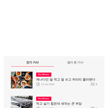
인기 기사
많이 본 기사
HotNews
캐나다인 덜 먹고 덜 쓰고 허리띠 졸라맨다
13 Jul 2026
0
HotNews
먹고 살기 힘든데 새차는 큰 부담