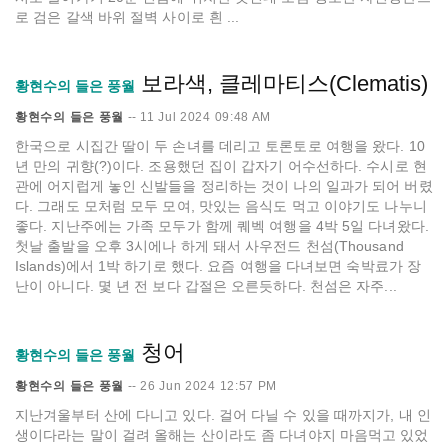
로 검은 갈색 바위 절벽 사이로 흰 ...
보라색, 클레마티스(Clematis)
황현수의 들은 풍월
황현수의 들은 풍월
--
11 Jul 2024 09:48 AM
한국으로 시집간 딸이 두 손녀를 데리고 토론토로 여행을 왔다. 10
년 만의 귀향(?)이다. 조용했던 집이 갑자기 어수선하다. 수시로 현
관에 어지럽게 놓인 신발들을 정리하는 것이 나의 일과가 되어 버렸
다. 그래도 모처럼 모두 모여, 맛있는 음식도 먹고 이야기도 나누니
좋다. 지난주에는 가족 모두가 함께 퀘벡 여행을 4박 5일 다녀왔다.
첫날 출발을 오후 3시에나 하게 돼서 사우전드 천섬(Thousand
Islands)에서 1박 하기로 했다. 요즘 여행을 다녀보면 숙박료가 장
난이 아니다. 몇 년 전 보다 갑절은 오른듯하다. 천섬은 자주...
청어
황현수의 들은 풍월
황현수의 들은 풍월
--
26 Jun 2024 12:57 PM
지난겨울부터 산에 다니고 있다. 걸어 다닐 수 있을 때까지가, 내 인
생이다라는 말이 걸려 올해는 산이라도 좀 다녀야지 마음먹고 있었