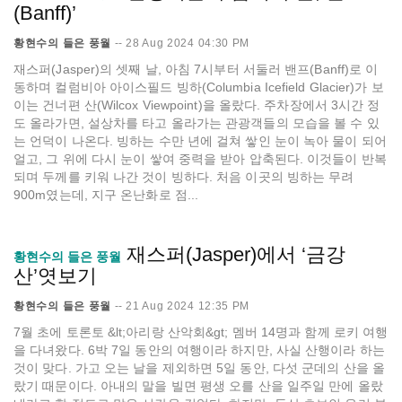
(Banff)’
황현수의 들은 풍월
--
28 Aug 2024 04:30 PM
재스퍼(Jasper)의 셋째 날, 아침 7시부터 서둘러 밴프(Banff)로 이
동하며 컬럼비아 아이스필드 빙하(Columbia Icefield Glacier)가 보
이는 건너편 산(Wilcox Viewpoint)을 올랐다. 주차장에서 3시간 정
도 올라가면, 설상차를 타고 올라가는 관광객들의 모습을 볼 수 있
는 언덕이 나온다. 빙하는 수만 년에 걸쳐 쌓인 눈이 녹아 물이 되어
얼고, 그 위에 다시 눈이 쌓여 중력을 받아 압축된다. 이것들이 반복
되며 두께를 키워 나간 것이 빙하다. 처음 이곳의 빙하는 무려
900m였는데, 지구 온난화로 점...
재스퍼(Jasper)에서 ‘금강
황현수의 들은 풍월
산’엿보기
황현수의 들은 풍월
--
21 Aug 2024 12:35 PM
7월 초에 토론토 &lt;아리랑 산악회&gt; 멤버 14명과 함께 로키 여행
을 다녀왔다. 6박 7일 동안의 여행이라 하지만, 사실 산행이라 하는
것이 맞다. 가고 오는 날을 제외하면 5일 동안, 다섯 군데의 산을 올
랐기 때문이다. 아내의 말을 빌면 평생 오를 산을 일주일 만에 올랐