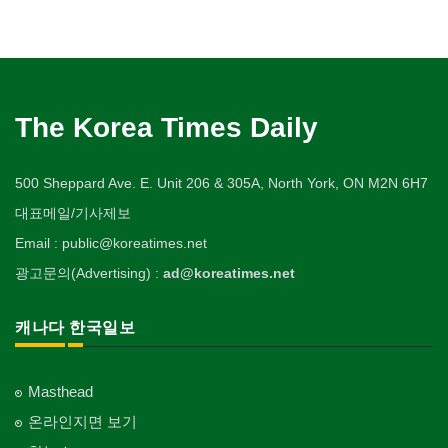
The Korea Times Daily
500 Sheppard Ave. E. Unit 206 & 305A, North York, ON M2N 6H7
대표메일/기사제보
Email : public@koreatimes.net
광고문의(Advertising) :
ad@koreatimes.net
캐나다 한국일보
Masthead
온라인지면 보기