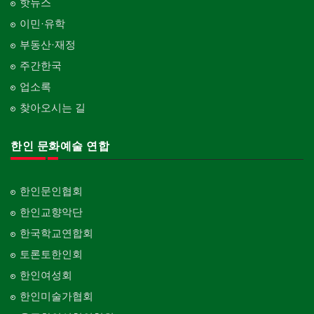
핫뉴스
이민·유학
부동산·재정
주간한국
업소록
찾아오시는 길
한인 문화예술 연합
한인문인협회
한인교향악단
한국학교연합회
토론토한인회
한인여성회
한인미술가협회