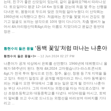
는데, 친구가 좋은 산모임이 있는데, 같이 걸을래요?해서 따라나섰
다. 토요일마다 평균 12~14 Km 정도를 걷는데 처음 몇 주는 산행을
다녀온 뒤, 몽둥이로 두드려 맞은 것처럼 앓아누웠다.이 산악회는
1993년에 시작했다고 한다. 처음에는 친구들 몇몇 이서 건강도 챙
기고 얼굴도 보자는 생각으로 10여 명이 다니다가, 차츰 멤버가 늘
어서 &lt;아리랑산악회&gt;라는 이름도 지었다라고 윤길근 등반대
장은 ...
‘동백 꽃잎’처럼 떠나는 나훈아
황현수의 들은 풍월
황현수의 들은 풍월<3>
--
12 Jun 2024 02:27 PM
나훈아가 공개 석상에서 은퇴를 선언했다. 1966년에 데뷔했으니 올
해가 58주년이 된다. 현재 &lt;2024 고마웠습니다-라스트콘서트
&gt;가 전국 투어 형식으로 인천, 청주, 울산, 창원 등 7개 지역을 돌
고 있다. 하반기 일정도 곧 공개할 예정이라고 하니, 아마 동백꽃이
피는 겨울이 오면 무대에서 그를 보는 일은 없게 될 것이다.나훈아
는 부산 사나이다. 그의 아버지는 외항선을 타는 마도로스였다. 부
산 초량초등학교와 대동중학교를 다녔다. 바닷바람을 마시고, 토박
이 말씨를 쓰고 수시로 드나드는 외항선을 바라보며 아버지를 기다
리고 ...