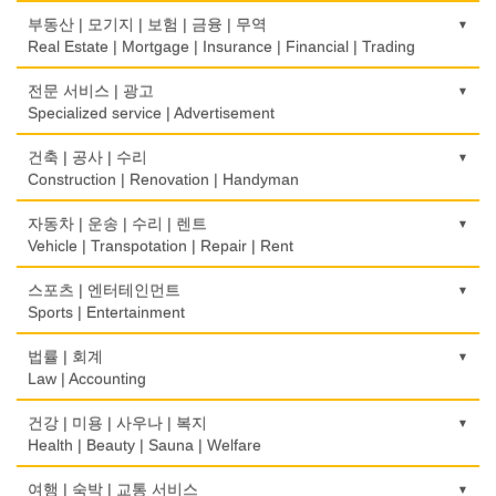
식당장비
심리/정신상담
의류/아동복
사무기기
금전등록기
부동산 | 모기지 | 보험 | 금융 | 무역
Food Equipment
Psychologist/Psychiatrist
Children's Ware
Office Equipment
Cash Register
Real Estate | Mortgage | Insurance | Financial | Trading
식품점
안경점
결혼/폐백
사무용품/문방구
인터넷 서비스/까페
Korean Food
도매
전문 서비스 | 광고
Optical Stores
Wedding
Stationery/Office Equipment
Internet Service/Cafe
Wholesale
Specialized service | Advertisement
식품제조
의료기구
인터넷 쇼핑
서점
전자제품 판매/수리
Food Manufacturing
모기지
Medical Instruments
광고/그래픽 디자인
건축 | 공사 | 수리
Internet Shopping
Book Store
Electronic Goods Sales/Repair
Mortgage
Advertising/Graphic Design
Construction | Renovation | Handyman
와인제조
의치사/치과기공소
결혼상담
운전학원
전화/통신 서비스
Wine Maker
무역
Denturist
광고 에이전트
Marriage Consulting
건축시공/개조
자동차 | 운송 | 수리 | 렌트
Driving School
Telephone/Communication Service
International Trade
Advertising Agency
Construction/Home Renovation
Vehicle | Transpotation | Repair | Rent
정육점
한의원/한약
꽃집/화원
한글학교
컴퓨터 판매/수리
Meat Market
보험/재정/투자
Oriental Herb/Acupuncture
경보/도난방지
Florist
건축설계사
Korean Language School
운송/통관/이삿짐
스포츠 | 엔터테인먼트
Computer Sales/Repair
Insurance/Investment/Finance
Alarm/Security System
Architect
Transportation/Moving
Sports | Entertainment
제과점
약국
모피점
하숙
Bakery
부동산 관리
Pharmacy
묘지/비석
Fur/Leather
건축설계
Boarding House
택배
골프장비
법률 | 회계
Property Management
Cemetery/Monument
Architecture
Courier Service
식품도매
Golf Equipment
Law | Accounting
의사-내과
백화점/선물센터
학교/학원
Food Distributors
채무조정
Internal Medicine
빨래방/세탁
Department Store/Gifts Shops
건물검사
School/Academy
택시
골프장
Bankruptcy
교통위반티켓
건강 | 미용 | 사우나 | 복지
Coin Laundry/Dry cleaning
Home Inspection
Taxi Service
Golf/Country Club
의사-물리치료/카이로 프랙터
Traffic Ticket
Health | Beauty | Sauna | Welfare
보석/귀금속/시계
개인지도-체육
부동산
Physiotherapy/Chiropractic Clinic
상패/트로피
Jeweler/Jeweller
간판
Private Lesson-Sport
자동차-기타
가라오케/노래방/카페
Real Estate
공인회계사(CPA)
Medal/Trophy
건강상담/식품/정보
여행 | 숙박 | 교통 서비스
Signs
Automobile/Car