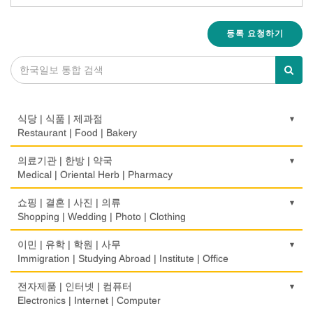
등록 요청하기
식당 | 식품 | 제과점
Restaurant | Food | Bakery
농장
의료기관 | 한방 | 약국
Farm
Medical | Oriental Herb | Pharmacy
떡집/방앗간
의사-검안의
쇼핑 | 결혼 | 사진 | 의류
Rice Cake
Optometrist
Shopping | Wedding | Photo | Clothing
생선가게
보청기
한복집
이민 | 유학 | 학원 | 사무
Fish Market
Hearing Aid
Korean Costume
Immigration | Studying Abroad | Institute | Office
식당/레스토랑/음식점
비데
유리/거울/액자
이민/유학
전자제품 | 인터넷 | 컴퓨터
Restaurant
Bidet
Glass/Mirror/Frame
Immigration/Studying Abroad
Electronics | Internet | Computer