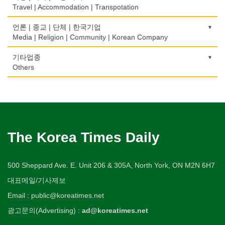
Karaoke/Cafe
의사-비뇨기과
CPA
비디오-사진/촬영/편집/공급
Health Counseling/Food/Information
Travel | Accommodation | Transpotation
개인지도-음악
은행/금융기관
Urologist
세탁장비
Video Service
가구판매/수리
Private Lesson-Music
자동차-렌트
단센터
Bank/Financing Service
번역/통역/이력서
Dry cleaning Equipment
의료기
Furniture Sales/Repair
호텔/모텔/숙박
언론 | 종교 | 단체 | 한국기업
Car Rental
Dahn Centre
의사-산부인과
Translation/Interpretation/Resume Service
사진촬영
Medical Equipment
개인지도-옷수선
Hotel/Motel
Media | Religion | Community | Korean Company
Obstetrician
악기사
Photo Studio
기계제작
Private Lesson-Alteration
자동차-바디샵
당구장
변호사/법률서비스
Musical Instruments
마사지/지압
Machinery Rebuilding
여행/관광
Autobody Shop
기도원/수양관
기타업종
Billiard Club
의사-성형외과
Law Office
애완동물용품
Massage
개인지도-어학/수학
Travel/Tour
Retreat Centre
Others
Cosmetic Surgeon
열쇠
Pet Shop
난방/냉동
Private Lesson-Language/Math
자동차-정비
볼링장
회계업무
Key
미용실/이발관
Heating/Cooling
Autobody Maintenance/Repair
실업인협회
Bowling Alley
캐나다공공기관
의사-수의사
Accounting Service
양복점
Beauty Salon/Barber Shop
개인지도-서예
Korean Businessmen's Association
Public Service
Veterinarian
유아원/데이케어
Tailor
배관/플러밍
Private Lesson-Calligraphy
자동차-타이어
비디오-대여
Daycare Centre
미용제품/헤어 프로덕트
Plumbing
Tire
사찰/절
Video Rental
구두수선
의사-안과
양장/패션
Hair Products
개인지도-미술/사진
Buddhist Temple
Shoe Repair
Ophthalmologist
보석감정사
Fashion/Boutique
스테이징 홈
Private Lesson-Art/Photograph
자동차-판매/리스
운동구/스포츠용품
The Korea Times Daily
Gemologist
복지상담
Staging Home
Sales/Lease
기타 종교
Sporting Goods
기타
의사-외과
이불
Welfare Consulting
개인지도-무용
Religion-Other
ETC
Surgeon
인쇄
Blanket
전기공사/수리
Private Lesson-Ballet/Dance
자동차-견인
취미/레저
Printing
생수/정수기
500 Sheppard Ave. E. Unit 206 & 305A, North York, ON M2N 6H7
Electric Work
Towing
한국일보 본사 및 지국
Hobby/Leisure
아파트
의사-치과
웨딩서비스
Spring Water/Water Purifier
개인지도-꽃꽂이
Korea Times Branches
대표메일/기사제보
Apartment
Dentist/Dental Surgeon
장의사
Bridal Fashion/Wedding Service
정원공사/조경
Private Lesson-Flower Arrangement
자동차-청소
태권도/무술
Funeral Home
양로원/요양원
Landscaping/Gardening
Email : public@koreatimes.net
Auto Cleaning
한국정부기관
Taekwondo/Martial Arts
의사-가정의
자수
Nursing Home
개인지도-기타
Korean Governmental Organization
광고문의(Advertising) :
ad@koreatimes.net
Family Doctor
주방용품
Embroidery
지붕
Private Lesson-Etc
Kitchenware
찜질방
Roofing
한인회