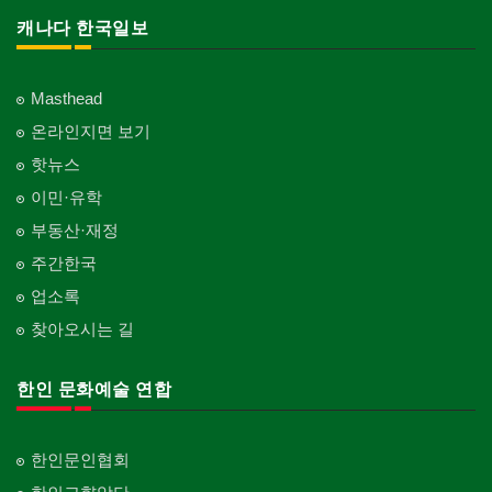
의사-기타
Sauna
Korean Cultural Association
캐나다 한국일보
Multi Specialty
직업소개 에이전트
창문
Employment Agency
피부미용
Window
언론기관
의사-정신과
Skin Care
Newspaper/TV/Radio
Psychiatrist
청소
커텐/카펫
Masthead
Cleaning
화장품
Curtain/Carpet
한국기업 현지법인/지사
온라인지면 보기
Cosmetics
Korean Enterprises In Canada
카펫 청소
벽지/페인트
핫뉴스
Carpet Cleaning
피트니스/헬스
Wall Paper/Paint
동창회-대학교
이민·유학
Fitness
Alumni University
판촉물
가라지/그라지/차고
부동산·재정
gifts for events
산후조리서비스
Garage Door
동창회-중·고등학교
postpartum care center
주간한국
Alumni Middle·High School
프랜차이즈
건축 엔지니어
업소록
Franchise
Engineering
단체-협회
찾아오시는 길
Organization-Association
피아노 조율 /판매
건축기술사/디자이너
Piano Tuning/Sale
Architectural Designer
단체-스포츠
한인 문화예술 연합
Organization-Sports
해충구제
건축개발
Pesticide
Builder/Developer
단체-음악/미술
Organization-Music/Art
한인문인협회
현금인출기
ATM
단체-불교