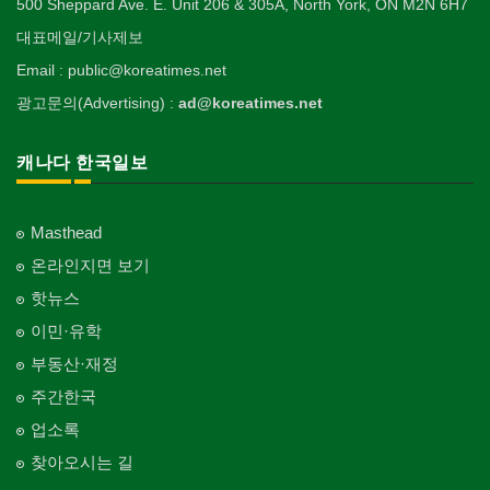
인쇄
500 Sheppard Ave. E. Unit 206 & 305A, North York, ON M2N 6H7
Ophthalmologist
전기공사/수리
Private Lesson-Ballet/Dance
자동차-견인
취미/레저
Printing
생수/정수기
Electric Work
Towing
한국일보 본사 및 지국
대표메일/기사제보
Hobby/Leisure
아파트
의사-외과
Spring Water/Water Purifier
개인지도-꽃꽂이
Korea Times Branches
Apartment
장의사
Surgeon
정원공사/조경
Email : public@koreatimes.net
Private Lesson-Flower Arrangement
자동차-청소
태권도/무술
Funeral Home
양로원/요양원
Landscaping/Gardening
Auto Cleaning
한국정부기관
Taekwondo/Martial Arts
광고문의(Advertising) :
ad@koreatimes.net
의사-치과
Nursing Home
개인지도-기타
Korean Governmental Organization
주방용품
Dentist/Dental Surgeon
지붕
Private Lesson-Etc
Kitchenware
찜질방
Roofing
한인회
캐나다 한국일보
의사-가정의
Sauna
Korean Cultural Association
직업소개 에이전트
Family Doctor
창문
Employment Agency
피부미용
Window
언론기관
의사-기타
Skin Care
Masthead
Newspaper/TV/Radio
청소
Multi Specialty
커텐/카펫
온라인지면 보기
Cleaning
화장품
Curtain/Carpet
한국기업 현지법인/지사
의사-정신과
Cosmetics
핫뉴스
Korean Enterprises In Canada
카펫 청소
Psychiatrist
벽지/페인트
이민·유학
Carpet Cleaning
피트니스/헬스
Wall Paper/Paint
동창회-대학교
Fitness
Alumni University
부동산·재정
판촉물
가라지/그라지/차고
gifts for events
산후조리서비스
주간한국
Garage Door
동창회-중·고등학교
postpartum care center
Alumni Middle·High School
업소록
프랜차이즈
건축 엔지니어
Franchise
Engineering
찾아오시는 길
단체-협회
Organization-Association