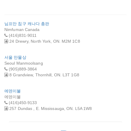
님프만 침구 캐나다 총판
Nimfuman Canada
(416)831-9011
24 Drewry, North York, ON. M2M 1C8
서울 만물상
Seoul Manmoolsang
(905)889-3864
8 Grandview, Thornhill, ON. L3T 1G8
에덴이불
에덴이불
(416)450-9133
257 Dundas , E. Mississauga, ON. L5A 1W8