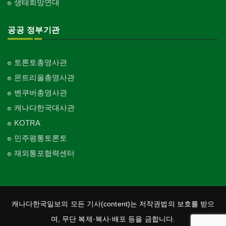
생태희망연대
교회-순복음교회
Church-Full Gospel
공공 정부기관
교회-신학교/신학원
Church-Bible Institute
토론토총영사관
교회-성결교회
몬트리올총영사관
Church-Evangelical
벤쿠버총영사관
교회-선교회
캐나다한국대사관
Church-Mission
KOTRA
교회-독립교회
민주평통토론토
Church-Independent
재외통포협력센터
교회-기타
Church-Others
교회-구세군
Church-Salvation Army
캐나다한국일보의 모든 기사(content)는 저작권법의 보호를 받으
교회-감리교
며, 무단 복제·복사·배포 등을 금합니다.
Church-Methodist