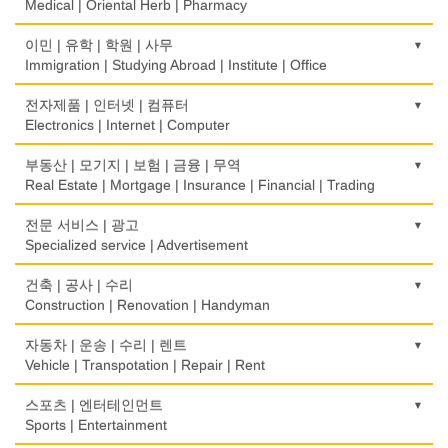
Farm
Medical | Oriental Herb | Pharmacy
떡집/방앗간
의사-검안의
이민 | 유학 | 학원 | 사무
Rice Cake
Optometrist
Immigration | Studying Abroad | Institute | Office
생선가게
보청기
이민/유학
전자제품 | 인터넷 | 컴퓨터
Fish Market
Hearing Aid
Immigration/Studying Abroad
Electronics | Internet | Computer
식당/레스토랑/음식점
비데
사무기기
금전등록기
부동산 | 모기지 | 보험 | 금융 | 무역
Restaurant
Bidet
Office Equipment
Cash Register
Real Estate | Mortgage | Insurance | Financial | Trading
식당장비
심리/정신상담
사무용품/문방구
인터넷 서비스/까페
도매
전문 서비스 | 광고
Food Equipment
Psychologist/Psychiatrist
Stationery/Office Equipment
Internet Service/Cafe
Wholesale
Specialized service | Advertisement
식품점
안경점
서점
전자제품 판매/수리
모기지
Korean Food
광고/그래픽 디자인
건축 | 공사 | 수리
Optical Stores
Book Store
Electronic Goods Sales/Repair
Mortgage
Advertising/Graphic Design
Construction | Renovation | Handyman
식품제조
의료기구
운전학원
전화/통신 서비스
무역
Food Manufacturing
광고 에이전트
Medical Instruments
건축시공/개조
자동차 | 운송 | 수리 | 렌트
Driving School
Telephone/Communication Service
International Trade
Advertising Agency
Construction/Home Renovation
Vehicle | Transpotation | Repair | Rent
와인제조
의치사/치과기공소
한글학교
컴퓨터 판매/수리
보험/재정/투자
Wine Maker
경보/도난방지
Denturist
건축설계사
Korean Language School
운송/통관/이삿짐
스포츠 | 엔터테인먼트
Computer Sales/Repair
Insurance/Investment/Finance
Alarm/Security System
Architect
Transportation/Moving
Sports | Entertainment
정육점
한의원/한약
하숙
부동산 관리