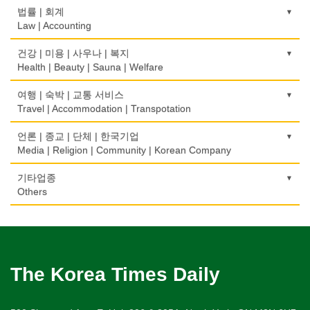
Meat Market
묘지/비석
Oriental Herb/Acupuncture
건축설계
Boarding House
택배
골프장비
법률 | 회계
Property Management
Cemetery/Monument
Architecture
Courier Service
Golf Equipment
Law | Accounting
제과점
약국
학교/학원
채무조정
Bakery
빨래방/세탁
Pharmacy
건물검사
School/Academy
택시
골프장
Bankruptcy
교통위반티켓
건강 | 미용 | 사우나 | 복지
Coin Laundry/Dry cleaning
Home Inspection
Taxi Service
Golf/Country Club
식품도매
Traffic Ticket
Health | Beauty | Sauna | Welfare
의사-내과
개인지도-체육
부동산
Food Distributors
상패/트로피
Internal Medicine
간판
Private Lesson-Sport
자동차-기타
가라오케/노래방/카페
Real Estate
공인회계사(CPA)
Medal/Trophy
건강상담/식품/정보
여행 | 숙박 | 교통 서비스
Signs
Automobile/Car
Karaoke/Cafe
CPA
의사-물리치료/카이로 프랙터
Health Counseling/Food/Information
Travel | Accommodation | Transpotation
개인지도-음악
은행/금융기관
세탁장비
Physiotherapy/Chiropractic Clinic
가구판매/수리
Private Lesson-Music
자동차-렌트
단센터
Bank/Financing Service
번역/통역/이력서
Dry cleaning Equipment
의료기
Furniture Sales/Repair
호텔/모텔/숙박
언론 | 종교 | 단체 | 한국기업
Car Rental
Dahn Centre
Translation/Interpretation/Resume Service
의사-비뇨기과
Medical Equipment
개인지도-옷수선
Hotel/Motel
Media | Religion | Community | Korean Company
악기사
Urologist
기계제작
Private Lesson-Alteration
자동차-바디샵
당구장
변호사/법률서비스
Musical Instruments
마사지/지압
Machinery Rebuilding
여행/관광
Autobody Shop
기도원/수양관
기타업종
Billiard Club
Law Office
의사-산부인과
Massage
개인지도-어학/수학
Travel/Tour
Retreat Centre
Others
열쇠
Obstetrician
난방/냉동
Private Lesson-Language/Math
자동차-정비
볼링장
회계업무
Key
미용실/이발관
Heating/Cooling
Autobody Maintenance/Repair
실업인협회
Bowling Alley
캐나다공공기관
Accounting Service
의사-성형외과
Beauty Salon/Barber Shop
개인지도-서예
Korean Businessmen's Association
Public Service
유아원/데이케어
Cosmetic Surgeon
배관/플러밍
Private Lesson-Calligraphy
자동차-타이어
비디오-대여
Daycare Centre
미용제품/헤어 프로덕트
Plumbing
Tire
사찰/절
Video Rental
구두수선
의사-수의사
Hair Products
개인지도-미술/사진
Buddhist Temple
The Korea Times Daily
Shoe Repair
보석감정사
Veterinarian
스테이징 홈
Private Lesson-Art/Photograph
자동차-판매/리스
운동구/스포츠용품
Gemologist
복지상담
Staging Home
Sales/Lease
기타 종교
Sporting Goods
기타
의사-안과
Welfare Consulting
개인지도-무용
Religion-Other
ETC