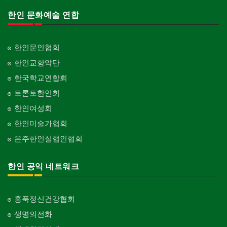
피아노 조율 /판매
건축기술사/디자이너
Piano Tuning/Sale
Architectural Designer
한인 문화예술 연합
단체-스포츠
Organization-Sports
해충구제
건축개발
Pesticide
Builder/Developer
단체-음악/미술
한인문인협회
Organization-Music/Art
현금인출기
한인교향악단
ATM
단체-불교
한국학교연합회
Organization-Buddhist
화랑/표구사
토론토한인회
Art Gallery/Framing
단체-기독교
한인여성회
Organization-Christianity
행사/이벤트
한인미술가협회
Event
교회-장로교회
온주한인실협인협회
Church-Presbyterian
인벤토리
Stock Inventory
교회-연합교회
한인 공익 네트워크
Church-United
인터넷/소프트웨어 개발
Internet/Software Development
교회-안식일교회
Church-7th Day Adventist
홍푹정신건강협회
생명의전화
교회-씨 앤 엠에이
Church-C & MA