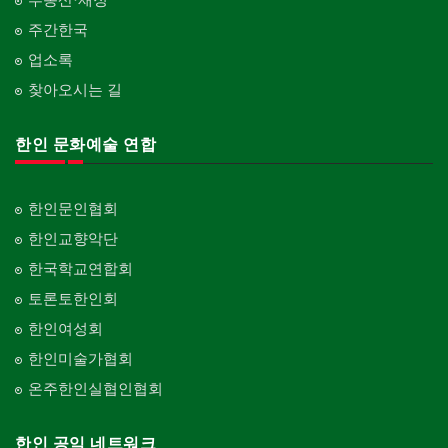
판촉물
가라지/그라지/차고
gifts for events
산후조리서비스
주간한국
Garage Door
동창회-중·고등학교
postpartum care center
Alumni Middle·High School
업소록
프랜차이즈
건축 엔지니어
Franchise
Engineering
찾아오시는 길
단체-협회
Organization-Association
피아노 조율 /판매
건축기술사/디자이너
Piano Tuning/Sale
Architectural Designer
한인 문화예술 연합
단체-스포츠
Organization-Sports
해충구제
건축개발
Pesticide
Builder/Developer
단체-음악/미술
한인문인협회
Organization-Music/Art
현금인출기
한인교향악단
ATM
단체-불교
한국학교연합회
Organization-Buddhist
화랑/표구사
토론토한인회
Art Gallery/Framing
단체-기독교
한인여성회
Organization-Christianity
행사/이벤트
한인미술가협회
Event
교회-장로교회
온주한인실협인협회
Church-Presbyterian
인벤토리
Stock Inventory
교회-연합교회
한인 공익 네트워크
Church-United