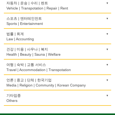
무역
Food Manufacturing
광고 에이전트
Medical Instruments
건축시공/개조
자동차 | 운송 | 수리 | 렌트
Driving School
Telephone/Communication Service
International Trade
Advertising Agency
Construction/Home Renovation
Vehicle | Transpotation | Repair | Rent
와인제조
의치사/치과기공소
한글학교
컴퓨터 판매/수리
보험/재정/투자
Wine Maker
경보/도난방지
Denturist
건축설계사
Korean Language School
운송/통관/이삿짐
스포츠 | 엔터테인먼트
Computer Sales/Repair
Insurance/Investment/Finance
Alarm/Security System
Architect
Transportation/Moving
Sports | Entertainment
정육점
한의원/한약
하숙
부동산 관리
Meat Market
묘지/비석
Oriental Herb/Acupuncture
건축설계
Boarding House
택배
골프장비
법률 | 회계
Property Management
Cemetery/Monument
Architecture
Courier Service
Golf Equipment
Law | Accounting
제과점
약국
학교/학원
채무조정
Bakery
빨래방/세탁
Pharmacy
건물검사
School/Academy
택시
골프장
Bankruptcy
교통위반티켓
건강 | 미용 | 사우나 | 복지
Coin Laundry/Dry cleaning
Home Inspection
Taxi Service
Golf/Country Club
식품도매
Traffic Ticket
Health | Beauty | Sauna | Welfare
의사-내과
개인지도-체육
부동산
Food Distributors
상패/트로피
Internal Medicine
간판
Private Lesson-Sport
자동차-기타
가라오케/노래방/카페
Real Estate
공인회계사(CPA)
Medal/Trophy
건강상담/식품/정보
여행 | 숙박 | 교통 서비스
Signs
Automobile/Car
Karaoke/Cafe
CPA
의사-물리치료/카이로 프랙터
Health Counseling/Food/Information
Travel | Accommodation | Transpotation
개인지도-음악
은행/금융기관
세탁장비
Physiotherapy/Chiropractic Clinic
가구판매/수리
Private Lesson-Music
자동차-렌트
단센터
Bank/Financing Service
번역/통역/이력서
Dry cleaning Equipment
의료기
Furniture Sales/Repair
호텔/모텔/숙박
언론 | 종교 | 단체 | 한국기업
Car Rental
Dahn Centre
Translation/Interpretation/Resume Service
의사-비뇨기과
Medical Equipment
개인지도-옷수선
Hotel/Motel
Media | Religion | Community | Korean Company
악기사
Urologist
기계제작
Private Lesson-Alteration
자동차-바디샵
당구장
변호사/법률서비스
Musical Instruments
마사지/지압
Machinery Rebuilding
여행/관광
Autobody Shop
기도원/수양관
기타업종
Billiard Club
Law Office
의사-산부인과
Massage
개인지도-어학/수학
Travel/Tour
Retreat Centre
Others
열쇠
Obstetrician
난방/냉동
Private Lesson-Language/Math
자동차-정비
볼링장
회계업무
Key
미용실/이발관
Heating/Cooling
Autobody Maintenance/Repair
실업인협회
Bowling Alley
캐나다공공기관
Accounting Service
의사-성형외과
Beauty Salon/Barber Shop
개인지도-서예
Korean Businessmen's Association