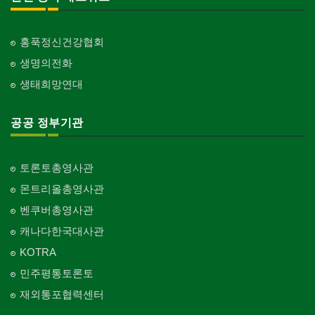
인터넷/소프트웨어 개발
Internet/Software Development
교회-안식일교회
Church-7th Day Adventist
홍푹정신건강협회
생명의전화
교회-씨 앤 엠에이
Church-C & MA
생태희망연대
교회-순복음교회
Church-Full Gospel
공공 정부기관
교회-신학교/신학원
Church-Bible Institute
토론토총영사관
교회-성결교회
몬트리올총영사관
Church-Evangelical
벤쿠버총영사관
교회-선교회
캐나다한국대사관
Church-Mission
KOTRA
교회-독립교회
민주평통토론토
Church-Independent
재외통포협력센터
교회-기타
Church-Others