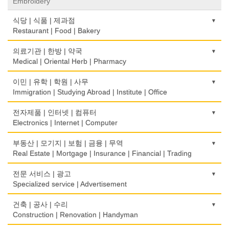
Embroidery
식당 | 식품 | 제과점
Restaurant | Food | Bakery
농장
의료기관 | 한방 | 약국
Farm
Medical | Oriental Herb | Pharmacy
떡집/방앗간
의사-검안의
이민 | 유학 | 학원 | 사무
Rice Cake
Optometrist
Immigration | Studying Abroad | Institute | Office
생선가게
보청기
이민/유학
전자제품 | 인터넷 | 컴퓨터
Fish Market
Hearing Aid
Immigration/Studying Abroad
Electronics | Internet | Computer
식당/레스토랑/음식점
비데
사무기기
금전등록기
부동산 | 모기지 | 보험 | 금융 | 무역
Restaurant
Bidet
Office Equipment
Cash Register
Real Estate | Mortgage | Insurance | Financial | Trading
식당장비
심리/정신상담
사무용품/문방구
인터넷 서비스/까페
도매
전문 서비스 | 광고
Food Equipment
Psychologist/Psychiatrist
Stationery/Office Equipment
Internet Service/Cafe
Wholesale
Specialized service | Advertisement
식품점
안경점
서점
전자제품 판매/수리
모기지
Korean Food
광고/그래픽 디자인
건축 | 공사 | 수리
Optical Stores
Book Store
Electronic Goods Sales/Repair
Mortgage
Advertising/Graphic Design
Construction | Renovation | Handyman
식품제조
의료기구
운전학원
전화/통신 서비스