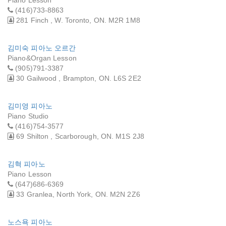
(416)733-8863
281 Finch , W. Toronto, ON. M2R 1M8
김미숙 피아노 오르간
Piano&Organ Lesson
(905)791-3387
30 Gailwood , Brampton, ON. L6S 2E2
김미영 피아노
Piano Studio
(416)754-3577
69 Shilton , Scarborough, ON. M1S 2J8
김혁 피아노
Piano Lesson
(647)686-6369
33 Granlea, North York, ON. M2N 2Z6
노스욕 피아노