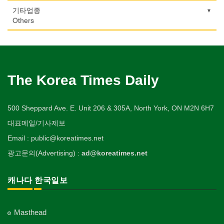
당구장
변호사/법률서비스
Musical Instruments
마사지/지압
Machinery Rebuilding
여행/관광
Autobody Shop
기도원/수양관
기타업종
Billiard Club
Law Office
의사-산부인과
Massage
사진촬영
Travel/Tour
Retreat Centre
Others
열쇠
Obstetrician
난방/냉동
Photo Studio
자동차-정비
볼링장
회계업무
Key
미용실/이발관
Heating/Cooling
Autobody Maintenance/Repair
실업인협회
Bowling Alley
캐나다공공기관
Accounting Service
의사-성형외과
Beauty Salon/Barber Shop
애완동물용품
Korean Businessmen's Association
Public Service
유아원/데이케어
Cosmetic Surgeon
배관/플러밍
Pet Shop
자동차-타이어
비디오-대여
Daycare Centre
미용제품/헤어 프로덕트
Plumbing
Tire
사찰/절
Video Rental
구두수선
의사-수의사
Hair Products
양복점
Buddhist Temple
The Korea Times Daily
Shoe Repair
보석감정사
Veterinarian
스테이징 홈
Tailor
자동차-판매/리스
운동구/스포츠용품
Gemologist
복지상담
Staging Home
Sales/Lease
기타 종교
Sporting Goods
기타
의사-안과
Welfare Consulting
양장/패션
Religion-Other
ETC
인쇄
500 Sheppard Ave. E. Unit 206 & 305A, North York, ON M2N 6H7
Ophthalmologist
전기공사/수리
Fashion/Boutique
자동차-견인
취미/레저
Printing
생수/정수기
Electric Work
Towing
한국일보 본사 및 지국
대표메일/기사제보
Hobby/Leisure
아파트
의사-외과
Spring Water/Water Purifier
이불
Korea Times Branches
Apartment
장의사
Surgeon
정원공사/조경
Email : public@koreatimes.net
Blanket
자동차-청소
태권도/무술
Funeral Home
양로원/요양원
Landscaping/Gardening
Auto Cleaning
한국정부기관
Taekwondo/Martial Arts
광고문의(Advertising) :
ad@koreatimes.net
의사-치과
Nursing Home
웨딩서비스
Korean Governmental Organization
주방용품
Dentist/Dental Surgeon
지붕
Bridal Fashion/Wedding Service
Kitchenware
찜질방
Roofing
한인회
캐나다 한국일보
의사-가정의
Sauna
자수
Korean Cultural Association
직업소개 에이전트
Family Doctor
창문
Embroidery
Employment Agency
피부미용
Window
언론기관
의사-기타
Skin Care
Masthead
Newspaper/TV/Radio
청소
Multi Specialty
커텐/카펫