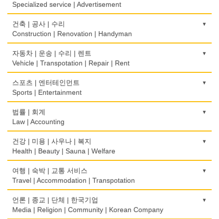
Internet Service/Cafe
Wholesale
Specialized service | Advertisement
식품점
안경점
결혼/폐백
전자제품 판매/수리
모기지
Korean Food
광고/그래픽 디자인
건축 | 공사 | 수리
Optical Stores
Wedding
Electronic Goods Sales/Repair
Mortgage
Advertising/Graphic Design
Construction | Renovation | Handyman
식품제조
의료기구
인터넷 쇼핑
전화/통신 서비스
무역
Food Manufacturing
광고 에이전트
Medical Instruments
건축시공/개조
자동차 | 운송 | 수리 | 렌트
Internet Shopping
Telephone/Communication Service
International Trade
Advertising Agency
Construction/Home Renovation
Vehicle | Transpotation | Repair | Rent
와인제조
의치사/치과기공소
결혼상담
컴퓨터 판매/수리
보험/재정/투자
Wine Maker
경보/도난방지
Denturist
건축설계사
Marriage Consulting
운송/통관/이삿짐
스포츠 | 엔터테인먼트
Computer Sales/Repair
Insurance/Investment/Finance
Alarm/Security System
Architect
Transportation/Moving
Sports | Entertainment
정육점
한의원/한약
꽃집/화원
부동산 관리
Meat Market
묘지/비석
Oriental Herb/Acupuncture
건축설계
Florist
택배
골프장비
법률 | 회계
Property Management
Cemetery/Monument
Architecture
Courier Service
Golf Equipment
Law | Accounting
제과점
약국
모피점
채무조정
Bakery
빨래방/세탁
Pharmacy
건물검사
Fur/Leather
택시
골프장
Bankruptcy
교통위반티켓
건강 | 미용 | 사우나 | 복지
Coin Laundry/Dry cleaning
Home Inspection
Taxi Service
Golf/Country Club
식품도매
Traffic Ticket
Health | Beauty | Sauna | Welfare
의사-내과
백화점/선물센터
부동산
Food Distributors
상패/트로피
Internal Medicine
간판
Department Store/Gifts Shops
자동차-기타
가라오케/노래방/카페
Real Estate
공인회계사(CPA)
Medal/Trophy
건강상담/식품/정보
여행 | 숙박 | 교통 서비스
Signs
Automobile/Car
Karaoke/Cafe
CPA
의사-물리치료/카이로 프랙터
Health Counseling/Food/Information
Travel | Accommodation | Transpotation
보석/귀금속/시계
은행/금융기관
세탁장비
Physiotherapy/Chiropractic Clinic
가구판매/수리
Jeweler/Jeweller
자동차-렌트
단센터
Bank/Financing Service
번역/통역/이력서
Dry cleaning Equipment
의료기
Furniture Sales/Repair
호텔/모텔/숙박
언론 | 종교 | 단체 | 한국기업
Car Rental
Dahn Centre
Translation/Interpretation/Resume Service
의사-비뇨기과
Medical Equipment
비디오-사진/촬영/편집/공급
Hotel/Motel
Media | Religion | Community | Korean Company
악기사
Urologist
기계제작
Video Service
자동차-바디샵