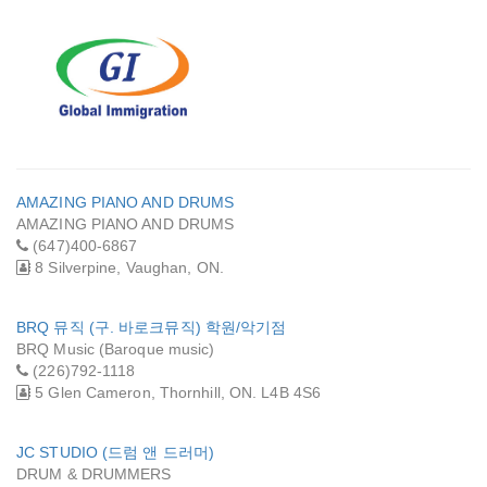
글로벌이주
AMAZING PIANO AND DRUMS
AMAZING PIANO AND DRUMS
(647)400-6867
8 Silverpine, Vaughan, ON.
BRQ 뮤직 (구. 바로크뮤직) 학원/악기점
BRQ Music (Baroque music)
(226)792-1118
5 Glen Cameron, Thornhill, ON. L4B 4S6
JC STUDIO (드럼 앤 드러머)
DRUM & DRUMMERS