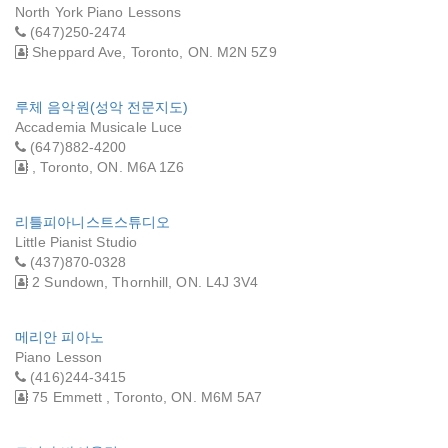
North York Piano Lessons
(647)250-2474
Sheppard Ave, Toronto, ON. M2N 5Z9
루체 음악원(성악 전문지도)
Accademia Musicale Luce
(647)882-4200
, Toronto, ON. M6A 1Z6
리틀피아니스트스튜디오
Little Pianist Studio
(437)870-0328
2 Sundown, Thornhill, ON. L4J 3V4
메리안 피아노
Piano Lesson
(416)244-3415
75 Emmett , Toronto, ON. M6M 5A7