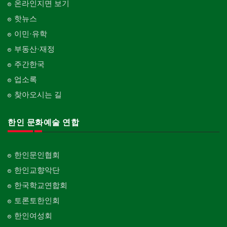
온라인지면 보기
Cleaning
화장품
Curtain/Carpet
한국기업 현지법인/지사
의사-정신과
Cosmetics
핫뉴스
Korean Enterprises In Canada
카펫 청소
Psychiatrist
벽지/페인트
이민·유학
Carpet Cleaning
피트니스/헬스
Wall Paper/Paint
동창회-대학교
Fitness
Alumni University
부동산·재정
판촉물
가라지/그라지/차고
gifts for events
산후조리서비스
주간한국
Garage Door
동창회-중·고등학교
postpartum care center
Alumni Middle·High School
업소록
프랜차이즈
건축 엔지니어
Franchise
Engineering
찾아오시는 길
단체-협회
Organization-Association
피아노 조율 /판매
건축기술사/디자이너
Piano Tuning/Sale
Architectural Designer
한인 문화예술 연합
단체-스포츠
Organization-Sports
해충구제
건축개발
Pesticide
Builder/Developer
단체-음악/미술
한인문인협회
Organization-Music/Art
현금인출기
한인교향악단
ATM
단체-불교
한국학교연합회
Organization-Buddhist
화랑/표구사
토론토한인회
Art Gallery/Framing
단체-기독교
한인여성회
Organization-Christianity
행사/이벤트