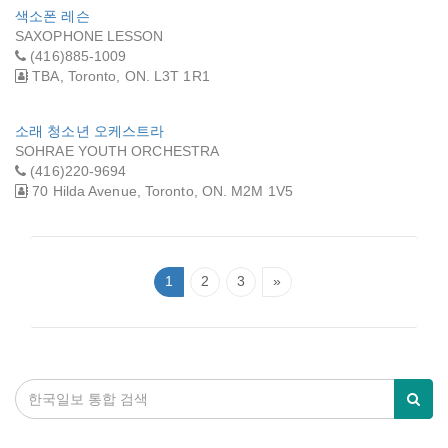
색소폰 레슨
SAXOPHONE LESSON
(416)885-1009
TBA, Toronto, ON. L3T 1R1
소래 청소년 오케스트라
SOHRAE YOUTH ORCHESTRA
(416)220-9694
70 Hilda Avenue, Toronto, ON. M2M 1V5
1
2
3
»