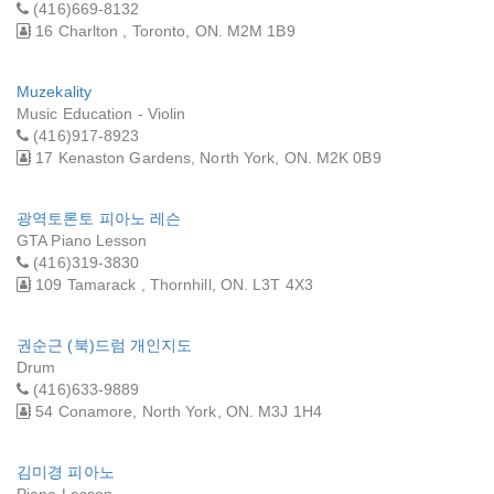
(416)669-8132
16 Charlton , Toronto, ON. M2M 1B9
Muzekality
Music Education - Violin
(416)917-8923
17 Kenaston Gardens, North York, ON. M2K 0B9
광역토론토 피아노 레슨
GTA Piano Lesson
(416)319-3830
109 Tamarack , Thornhill, ON. L3T 4X3
권순근 (북)드럼 개인지도
Drum
(416)633-9889
54 Conamore, North York, ON. M3J 1H4
김미경 피아노
Piano Lesson