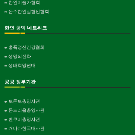
한인미술가협회
Event
교회-장로교회
온주한인실협인협회
Church-Presbyterian
인벤토리
Stock Inventory
교회-연합교회
한인 공익 네트워크
Church-United
인터넷/소프트웨어 개발
Internet/Software Development
교회-안식일교회
Church-7th Day Adventist
홍푹정신건강협회
생명의전화
교회-씨 앤 엠에이
Church-C & MA
생태희망연대
교회-순복음교회
Church-Full Gospel
공공 정부기관
교회-신학교/신학원
Church-Bible Institute
토론토총영사관
교회-성결교회
몬트리올총영사관
Church-Evangelical
벤쿠버총영사관
교회-선교회
캐나다한국대사관
Church-Mission