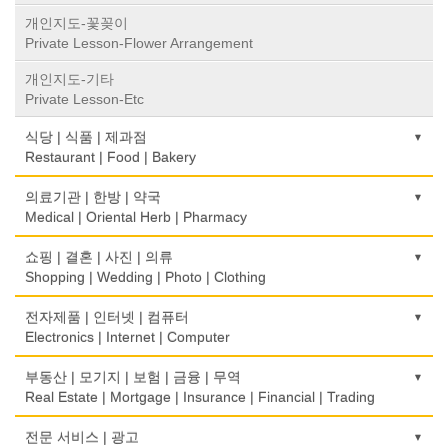
개인지도-꽃꽂이
Private Lesson-Flower Arrangement
개인지도-기타
Private Lesson-Etc
식당 | 식품 | 제과점
Restaurant | Food | Bakery
농장
의료기관 | 한방 | 약국
Farm
Medical | Oriental Herb | Pharmacy
떡집/방앗간
의사-검안의
쇼핑 | 결혼 | 사진 | 의류
Rice Cake
Optometrist
Shopping | Wedding | Photo | Clothing
생선가게
보청기
한복집
전자제품 | 인터넷 | 컴퓨터
Fish Market
Hearing Aid
Korean Costume
Electronics | Internet | Computer
식당/레스토랑/음식점
비데
유리/거울/액자
금전등록기
부동산 | 모기지 | 보험 | 금융 | 무역
Restaurant
Bidet
Glass/Mirror/Frame
Cash Register
Real Estate | Mortgage | Insurance | Financial | Trading
식당장비
심리/정신상담
의류/아동복
인터넷 서비스/까페
도매
전문 서비스 | 광고
Food Equipment
Psychologist/Psychiatrist
Children's Ware