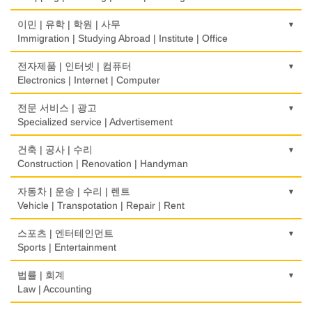
생선가게
보청기
한복집
이민 | 유학 | 학원 | 사무
Fish Market
Hearing Aid
Korean Costume
Immigration | Studying Abroad | Institute | Office
식당/레스토랑/음식점
비데
유리/거울/액자
이민/유학
전자제품 | 인터넷 | 컴퓨터
Restaurant
Bidet
Glass/Mirror/Frame
Immigration/Studying Abroad
Electronics | Internet | Computer
식당장비
심리/정신상담
의류/아동복
사무기기
금전등록기
전문 서비스 | 광고
Food Equipment
Psychologist/Psychiatrist
Children's Ware
Office Equipment
Cash Register
Specialized service | Advertisement
식품점
안경점
결혼/폐백
사무용품/문방구
인터넷 서비스/까페
Korean Food
광고/그래픽 디자인
건축 | 공사 | 수리
Optical Stores
Wedding
Stationery/Office Equipment
Internet Service/Cafe
Advertising/Graphic Design
Construction | Renovation | Handyman
식품제조
의료기구
인터넷 쇼핑
서점
전자제품 판매/수리
Food Manufacturing
광고 에이전트
Medical Instruments
건축시공/개조
자동차 | 운송 | 수리 | 렌트
Internet Shopping
Book Store
Electronic Goods Sales/Repair
Advertising Agency
Construction/Home Renovation
Vehicle | Transpotation | Repair | Rent
와인제조
의치사/치과기공소
결혼상담
운전학원
전화/통신 서비스
Wine Maker
경보/도난방지
Denturist
건축설계사
Marriage Consulting
운송/통관/이삿짐
스포츠 | 엔터테인먼트
Driving School
Telephone/Communication Service
Alarm/Security System
Architect
Transportation/Moving
Sports | Entertainment
정육점
한의원/한약
꽃집/화원
한글학교
컴퓨터 판매/수리
Meat Market
묘지/비석
Oriental Herb/Acupuncture
건축설계
Florist
택배
Korean Language School
골프장비
법률 | 회계
Computer Sales/Repair
Cemetery/Monument
Architecture
Courier Service
Golf Equipment
Law | Accounting
제과점
약국
모피점
하숙
Bakery
빨래방/세탁
Pharmacy
건물검사
Fur/Leather
택시