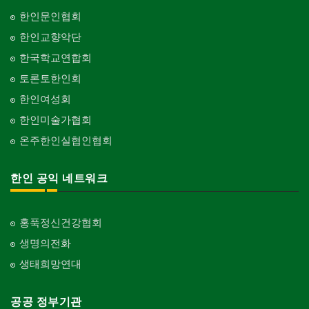
Pesticide
Builder/Developer
단체-음악/미술
한인문인협회
Organization-Music/Art
현금인출기
한인교향악단
ATM
단체-불교
한국학교연합회
Organization-Buddhist
화랑/표구사
토론토한인회
Art Gallery/Framing
단체-기독교
한인여성회
Organization-Christianity
행사/이벤트
한인미술가협회
Event
교회-장로교회
온주한인실협인협회
Church-Presbyterian
인벤토리
Stock Inventory
교회-연합교회
한인 공익 네트워크
Church-United
인터넷/소프트웨어 개발
Internet/Software Development
교회-안식일교회
Church-7th Day Adventist
홍푹정신건강협회
생명의전화
교회-씨 앤 엠에이
Church-C & MA
생태희망연대
교회-순복음교회
Church-Full Gospel
공공 정부기관