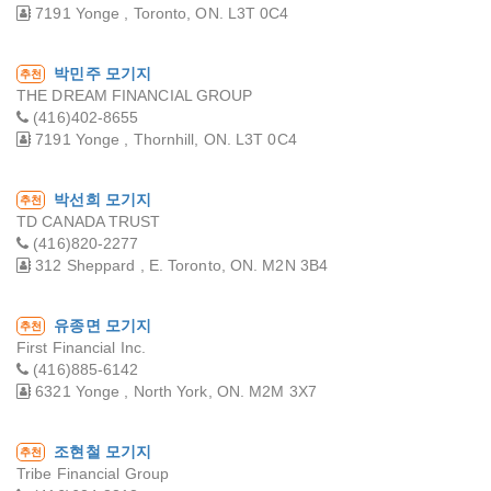
7191 Yonge , Toronto, ON. L3T 0C4
박민주 모기지
추천
THE DREAM FINANCIAL GROUP
(416)402-8655
7191 Yonge , Thornhill, ON. L3T 0C4
박선희 모기지
추천
TD CANADA TRUST
(416)820-2277
312 Sheppard , E. Toronto, ON. M2N 3B4
유종면 모기지
추천
First Financial Inc.
(416)885-6142
6321 Yonge , North York, ON. M2M 3X7
조현철 모기지
추천
Tribe Financial Group