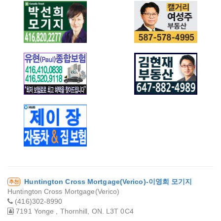
RTC Mortgage -
남아라 부동산
Martin Kim
박선희 모기지
여성주 부동산
유현 종합보험
김현재 부동산
제이장 자동차 & 집
보험
Huntington Cross Mortgage(Verico)-이영희 모기지
추천
Huntington Cross Mortgage(Verico)
(416)302-8990
7191 Yonge , Thornhill, ON. L3T 0C4