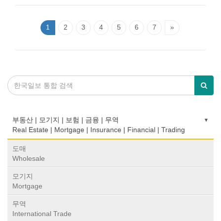
1
2
3
4
5
6
7
»
부동산 | 모기지 | 보험 | 금융 | 무역
Real Estate | Mortgage | Insurance | Financial | Trading
도매
Wholesale
모기지
Mortgage
무역
International Trade