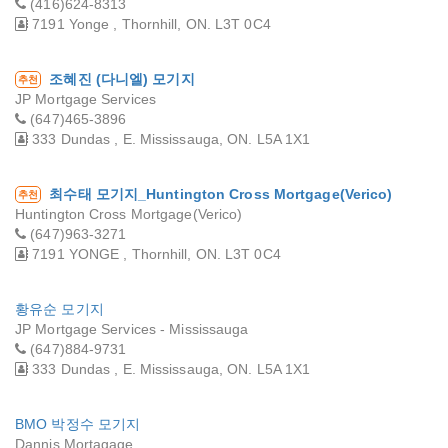
(416)624-8313
7191 Yonge , Thornhill, ON. L3T 0C4
조혜진 (다니엘) 모기지
추천
JP Mortgage Services
(647)465-3896
333 Dundas , E. Mississauga, ON. L5A 1X1
최수태 모기지_Huntington Cross Mortgage(Verico)
추천
Huntington Cross Mortgage(Verico)
(647)963-3271
7191 YONGE , Thornhill, ON. L3T 0C4
황유순 모기지
JP Mortgage Services - Mississauga
(647)884-9731
333 Dundas , E. Mississauga, ON. L5A 1X1
BMO 박정수 모기지
Dannis Mortagage