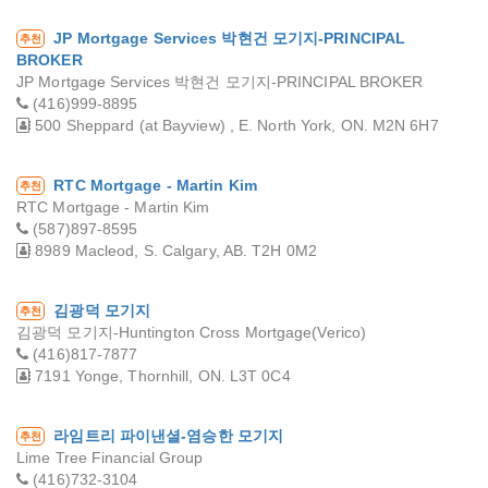
JP Mortgage Services 박현건 모기지-PRINCIPAL
추천
BROKER
JP Mortgage Services 박현건 모기지-PRINCIPAL BROKER
(416)999-8895
500 Sheppard (at Bayview) , E. North York, ON. M2N 6H7
RTC Mortgage - Martin Kim
추천
RTC Mortgage - Martin Kim
(587)897-8595
8989 Macleod, S. Calgary, AB. T2H 0M2
김광덕 모기지
추천
김광덕 모기지-Huntington Cross Mortgage(Verico)
(416)817-7877
7191 Yonge, Thornhill, ON. L3T 0C4
라임트리 파이낸셜-염승한 모기지
추천
Lime Tree Financial Group
(416)732-3104