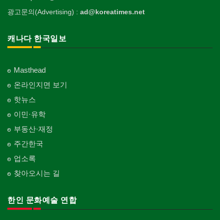
Private Lesson-Ballet/Dance
태권도/무술
Funeral Home
양로원/요양원
Landscaping/Gardening
Auto Cleaning
한국정부기관
Taekwondo/Martial Arts
광고문의(Advertising) :
ad@koreatimes.net
의사-치과
Nursing Home
웨딩서비스
개인지도-꽃꽂이
Korean Governmental Organization
주방용품
Dentist/Dental Surgeon
지붕
Bridal Fashion/Wedding Service
Private Lesson-Flower Arrangement
Kitchenware
찜질방
Roofing
한인회
캐나다 한국일보
의사-가정의
Sauna
자수
개인지도-기타
Korean Cultural Association
직업소개 에이전트
Family Doctor
창문
Embroidery
Private Lesson-Etc
Employment Agency
피부미용
Window
언론기관
의사-기타
Skin Care
Masthead
Newspaper/TV/Radio
청소
Multi Specialty
커텐/카펫
온라인지면 보기
Cleaning
화장품
Curtain/Carpet
한국기업 현지법인/지사
의사-정신과
Cosmetics
핫뉴스
Korean Enterprises In Canada
카펫 청소
Psychiatrist
벽지/페인트
이민·유학
Carpet Cleaning
피트니스/헬스
Wall Paper/Paint
동창회-대학교
Fitness
Alumni University
부동산·재정
판촉물
가라지/그라지/차고
gifts for events
산후조리서비스
주간한국
Garage Door
동창회-중·고등학교
postpartum care center
Alumni Middle·High School
업소록
프랜차이즈
건축 엔지니어
Franchise
Engineering
찾아오시는 길
단체-협회
Organization-Association
피아노 조율 /판매
건축기술사/디자이너
Piano Tuning/Sale
Architectural Designer
한인 문화예술 연합
단체-스포츠
Organization-Sports
해충구제
건축개발