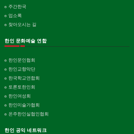
가라지/그라지/차고
산후조리서비스
주간한국
Garage Door
동창회-중·고등학교
postpartum care center
Alumni Middle·High School
업소록
건축 엔지니어
Engineering
찾아오시는 길
단체-협회
Organization-Association
건축기술사/디자이너
Architectural Designer
한인 문화예술 연합
단체-스포츠
Organization-Sports
건축개발
Builder/Developer
단체-음악/미술
한인문인협회
Organization-Music/Art
한인교향악단
단체-불교
한국학교연합회
Organization-Buddhist
토론토한인회
단체-기독교
한인여성회
Organization-Christianity
한인미술가협회
교회-장로교회
온주한인실협인협회
Church-Presbyterian
교회-연합교회
한인 공익 네트워크
Church-United