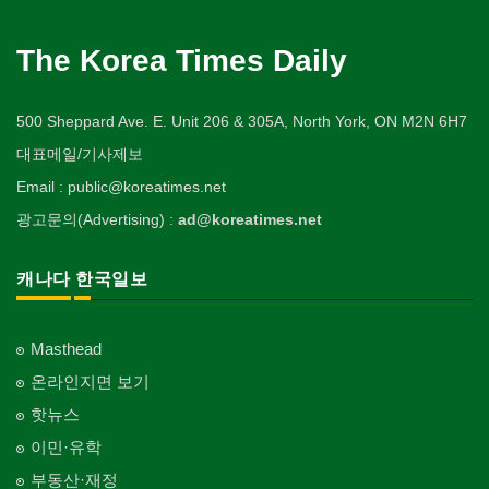
Cosmetic Surgeon
배관/플러밍
Pet Shop
자동차-타이어
Private Lesson-Language/Math
비디오-대여
미용제품/헤어 프로덕트
Plumbing
Tire
사찰/절
Video Rental
구두수선
의사-수의사
Hair Products
양복점
개인지도-서예
Buddhist Temple
The Korea Times Daily
Shoe Repair
Veterinarian
스테이징 홈
Tailor
자동차-판매/리스
Private Lesson-Calligraphy
운동구/스포츠용품
복지상담
Staging Home
Sales/Lease
기타 종교
Sporting Goods
기타
의사-안과
Welfare Consulting
양장/패션
개인지도-미술/사진
Religion-Other
ETC
500 Sheppard Ave. E. Unit 206 & 305A, North York, ON M2N 6H7
Ophthalmologist
전기공사/수리
Fashion/Boutique
자동차-견인
Private Lesson-Art/Photograph
취미/레저
생수/정수기
Electric Work
Towing
한국일보 본사 및 지국
대표메일/기사제보
Hobby/Leisure
아파트
의사-외과
Spring Water/Water Purifier
이불
개인지도-무용
Korea Times Branches
Apartment
Surgeon
정원공사/조경
Email : public@koreatimes.net
Blanket
자동차-청소
Private Lesson-Ballet/Dance
태권도/무술
양로원/요양원
Landscaping/Gardening
Auto Cleaning
한국정부기관
Taekwondo/Martial Arts
광고문의(Advertising) :
ad@koreatimes.net
의사-치과
Nursing Home
웨딩서비스
개인지도-꽃꽂이
Korean Governmental Organization
Dentist/Dental Surgeon
지붕
Bridal Fashion/Wedding Service
Private Lesson-Flower Arrangement
찜질방
Roofing
한인회
캐나다 한국일보
의사-가정의
Sauna
자수
개인지도-기타
Korean Cultural Association
Family Doctor
창문
Embroidery
Private Lesson-Etc
피부미용
Window
언론기관
의사-기타
Skin Care
Masthead
Newspaper/TV/Radio
Multi Specialty
커텐/카펫
온라인지면 보기
화장품
Curtain/Carpet
한국기업 현지법인/지사
의사-정신과
Cosmetics
핫뉴스
Korean Enterprises In Canada
Psychiatrist
벽지/페인트
이민·유학
피트니스/헬스
Wall Paper/Paint
동창회-대학교
Fitness
Alumni University
부동산·재정