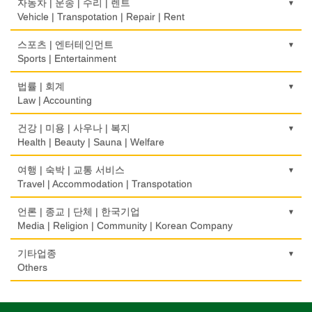
Medical Instruments
건축시공/개조
자동차 | 운송 | 수리 | 렌트
Internet Shopping
Book Store
Electronic Goods Sales/Repair
Mortgage
Construction/Home Renovation
Vehicle | Transpotation | Repair | Rent
와인제조
의치사/치과기공소
결혼상담
운전학원
전화/통신 서비스
Wine Maker
무역
Denturist
건축설계사
Marriage Consulting
운송/통관/이삿짐
스포츠 | 엔터테인먼트
Driving School
Telephone/Communication Service
International Trade
Architect
Transportation/Moving
Sports | Entertainment
정육점
한의원/한약
꽃집/화원
한글학교
컴퓨터 판매/수리
Meat Market
보험/재정/투자
Oriental Herb/Acupuncture
건축설계
Florist
택배
Korean Language School
골프장비
법률 | 회계
Computer Sales/Repair
Insurance/Investment/Finance
Architecture
Courier Service
Golf Equipment
Law | Accounting
제과점
약국
모피점
하숙
Bakery
부동산 관리
Pharmacy
건물검사
Fur/Leather
택시
Boarding House
골프장
교통위반티켓
건강 | 미용 | 사우나 | 복지
Property Management
Home Inspection
Taxi Service
Golf/Country Club
식품도매
Traffic Ticket
Health | Beauty | Sauna | Welfare
의사-내과
백화점/선물센터
학교/학원
Food Distributors
채무조정
Internal Medicine
간판
Department Store/Gifts Shops
자동차-기타
School/Academy
가라오케/노래방/카페
공인회계사(CPA)
Bankruptcy
건강상담/식품/정보
여행 | 숙박 | 교통 서비스
Signs
Automobile/Car
Karaoke/Cafe
CPA
의사-물리치료/카이로 프랙터
Health Counseling/Food/Information
Travel | Accommodation | Transpotation
보석/귀금속/시계
개인지도-체육
부동산
Physiotherapy/Chiropractic Clinic
가구판매/수리
Jeweler/Jeweller
자동차-렌트
Private Lesson-Sport
단센터
번역/통역/이력서
Real Estate
의료기
Furniture Sales/Repair
호텔/모텔/숙박
언론 | 종교 | 단체 | 한국기업
Car Rental
Dahn Centre
Translation/Interpretation/Resume Service
의사-비뇨기과
Medical Equipment
비디오-사진/촬영/편집/공급
Hotel/Motel
Media | Religion | Community | Korean Company
개인지도-음악
은행/금융기관
Urologist
기계제작
Video Service
자동차-바디샵
Private Lesson-Music
당구장
변호사/법률서비스
Bank/Financing Service
마사지/지압
Machinery Rebuilding
여행/관광
Autobody Shop
기도원/수양관
기타업종
Billiard Club
Law Office
의사-산부인과
Massage
사진촬영
Travel/Tour
개인지도-옷수선
Retreat Centre
Others
Obstetrician
난방/냉동
Photo Studio
자동차-정비
Private Lesson-Alteration
볼링장
회계업무
미용실/이발관
Heating/Cooling
Autobody Maintenance/Repair
실업인협회
Bowling Alley
캐나다공공기관
Accounting Service
의사-성형외과
Beauty Salon/Barber Shop
애완동물용품
개인지도-어학/수학
Korean Businessmen's Association
Public Service