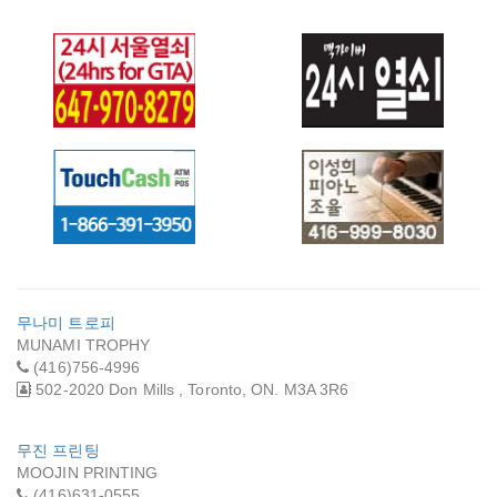
24HR GTA
24시 열쇠 (맥가이
LOCKSMITHS
버)
NORTH YORK (24
시 서울열쇠)
터치 캐쉬
이성희 피아노 조율
무나미 트로피
MUNAMI TROPHY
(416)756-4996
502-2020 Don Mills , Toronto, ON. M3A 3R6
무진 프린팅
MOOJIN PRINTING
(416)631-0555