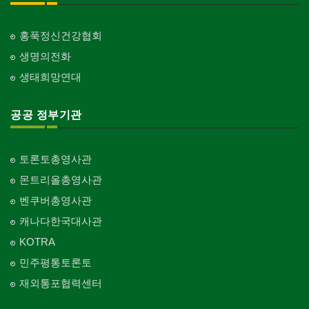
교회-안식일교회
Church-7th Day Adventist
홍푹정신건강협회
생명의전화
교회-씨 앤 엠에이
Church-C & MA
생태희망연대
교회-순복음교회
Church-Full Gospel
공공 정부기관
교회-신학교/신학원
Church-Bible Institute
토론토총영사관
교회-성결교회
몬트리올총영사관
Church-Evangelical
벤쿠버총영사관
교회-선교회
캐나다한국대사관
Church-Mission
KOTRA
교회-독립교회
민주평통토론토
Church-Independent
재외통포협력센터
교회-기타
Church-Others