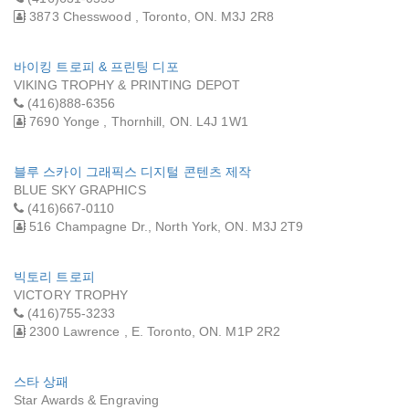
3873 Chesswood , Toronto, ON. M3J 2R8
바이킹 트로피 & 프린팅 디포
VIKING TROPHY & PRINTING DEPOT
(416)888-6356
7690 Yonge , Thornhill, ON. L4J 1W1
블루 스카이 그래픽스 디지털 콘텐츠 제작
BLUE SKY GRAPHICS
(416)667-0110
516 Champagne Dr., North York, ON. M3J 2T9
빅토리 트로피
VICTORY TROPHY
(416)755-3233
2300 Lawrence , E. Toronto, ON. M1P 2R2
스타 상패
Star Awards & Engraving