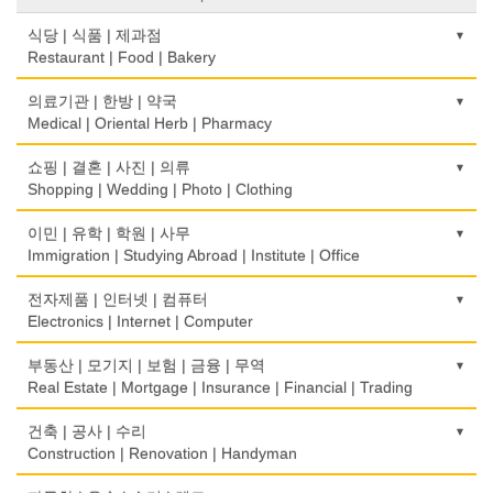
식당 | 식품 | 제과점
Restaurant | Food | Bakery
농장
의료기관 | 한방 | 약국
Farm
Medical | Oriental Herb | Pharmacy
떡집/방앗간
의사-검안의
쇼핑 | 결혼 | 사진 | 의류
Rice Cake
Optometrist
Shopping | Wedding | Photo | Clothing
생선가게
보청기
한복집
이민 | 유학 | 학원 | 사무
Fish Market
Hearing Aid
Korean Costume
Immigration | Studying Abroad | Institute | Office
식당/레스토랑/음식점
비데
유리/거울/액자
이민/유학
전자제품 | 인터넷 | 컴퓨터
Restaurant
Bidet
Glass/Mirror/Frame
Immigration/Studying Abroad
Electronics | Internet | Computer
식당장비
심리/정신상담
의류/아동복
사무기기
금전등록기
부동산 | 모기지 | 보험 | 금융 | 무역
Food Equipment
Psychologist/Psychiatrist
Children's Ware
Office Equipment
Cash Register
Real Estate | Mortgage | Insurance | Financial | Trading
식품점
안경점
결혼/폐백
사무용품/문방구
인터넷 서비스/까페
Korean Food
도매
건축 | 공사 | 수리
Optical Stores
Wedding
Stationery/Office Equipment
Internet Service/Cafe
Wholesale
Construction | Renovation | Handyman
식품제조
의료기구
인터넷 쇼핑
서점
전자제품 판매/수리
Food Manufacturing
모기지