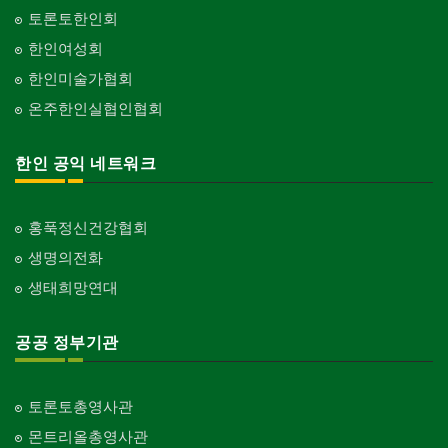
토론토한인회
단체-기독교
한인여성회
Organization-Christianity
한인미술가협회
교회-장로교회
온주한인실협인협회
Church-Presbyterian
교회-연합교회
한인 공익 네트워크
Church-United
교회-안식일교회
Church-7th Day Adventist
홍푹정신건강협회
생명의전화
교회-씨 앤 엠에이
Church-C & MA
생태희망연대
교회-순복음교회
Church-Full Gospel
공공 정부기관
교회-신학교/신학원
Church-Bible Institute
토론토총영사관
교회-성결교회
몬트리올총영사관
Church-Evangelical