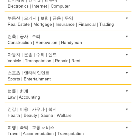
Restaurant
Bidet
Glass/Mirror/Frame
Immigration/Studying Abroad
Electronics | Internet | Computer
식당장비
심리/정신상담
의류/아동복
사무기기
금전등록기
부동산 | 모기지 | 보험 | 금융 | 무역
Food Equipment
Psychologist/Psychiatrist
Children's Ware
Office Equipment
Cash Register
Real Estate | Mortgage | Insurance | Financial | Trading
식품점
안경점
결혼/폐백
사무용품/문방구
인터넷 서비스/까페
Korean Food
도매
건축 | 공사 | 수리
Optical Stores
Wedding
Stationery/Office Equipment
Internet Service/Cafe
Wholesale
Construction | Renovation | Handyman
식품제조
의료기구
인터넷 쇼핑
서점
전자제품 판매/수리
Food Manufacturing
모기지
Medical Instruments
건축시공/개조
자동차 | 운송 | 수리 | 렌트
Internet Shopping
Book Store
Electronic Goods Sales/Repair
Mortgage
Construction/Home Renovation
Vehicle | Transpotation | Repair | Rent
와인제조
의치사/치과기공소
결혼상담
운전학원
전화/통신 서비스
Wine Maker
무역
Denturist
건축설계사
Marriage Consulting
운송/통관/이삿짐
스포츠 | 엔터테인먼트
Driving School
Telephone/Communication Service
International Trade
Architect
Transportation/Moving
Sports | Entertainment
정육점
한의원/한약
꽃집/화원
한글학교
컴퓨터 판매/수리
Meat Market
보험/재정/투자
Oriental Herb/Acupuncture
건축설계
Florist
택배
Korean Language School
골프장비
법률 | 회계
Computer Sales/Repair
Insurance/Investment/Finance
Architecture
Courier Service
Golf Equipment
Law | Accounting
제과점
약국
모피점
하숙
Bakery
부동산 관리
Pharmacy
건물검사
Fur/Leather
택시
Boarding House
골프장
교통위반티켓
건강 | 미용 | 사우나 | 복지
Property Management
Home Inspection
Taxi Service
Golf/Country Club
식품도매
Traffic Ticket
Health | Beauty | Sauna | Welfare
의사-내과
백화점/선물센터
학교/학원
Food Distributors
채무조정
Internal Medicine
간판
Department Store/Gifts Shops
자동차-기타
School/Academy
가라오케/노래방/카페
공인회계사(CPA)
Bankruptcy
건강상담/식품/정보
여행 | 숙박 | 교통 서비스
Signs
Automobile/Car
Karaoke/Cafe
CPA
의사-물리치료/카이로 프랙터
Health Counseling/Food/Information
Travel | Accommodation | Transpotation
보석/귀금속/시계
개인지도-체육