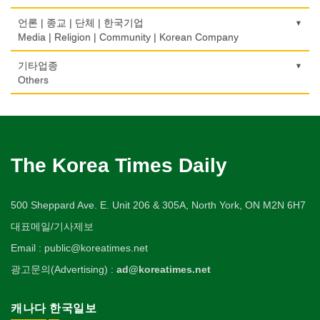
부동산
Physiotherapy/Chiropractic Clinic
가구판매/수리
Jeweler/Jeweller
자동차-렌트
Private Lesson-Sport
단센터
번역/통역/이력서
Real Estate
의료기
Furniture Sales/Repair
호텔/모텔/숙박
언론 | 종교 | 단체 | 한국기업
Car Rental
Dahn Centre
Translation/Interpretation/Resume Service
의사-비뇨기과
Medical Equipment
비디오-사진/촬영/편집/공급
Hotel/Motel
Media | Religion | Community | Korean Company
개인지도-음악
은행/금융기관
Urologist
기계제작
Video Service
자동차-바디샵
Private Lesson-Music
당구장
변호사/법률서비스
Bank/Financing Service
마사지/지압
Machinery Rebuilding
여행/관광
Autobody Shop
기도원/수양관
기타업종
Billiard Club
Law Office
의사-산부인과
Massage
사진촬영
Travel/Tour
개인지도-옷수선
Retreat Centre
Others
Obstetrician
난방/냉동
Photo Studio
자동차-정비
Private Lesson-Alteration
볼링장
회계업무
미용실/이발관
Heating/Cooling
Autobody Maintenance/Repair
실업인협회
Bowling Alley
캐나다공공기관
Accounting Service
의사-성형외과
Beauty Salon/Barber Shop
애완동물용품
개인지도-어학/수학
Korean Businessmen's Association
Public Service
Cosmetic Surgeon
배관/플러밍
Pet Shop
자동차-타이어
Private Lesson-Language/Math
비디오-대여
미용제품/헤어 프로덕트
Plumbing
Tire
사찰/절
Video Rental
구두수선
의사-수의사
Hair Products
양복점
개인지도-서예
Buddhist Temple
The Korea Times Daily
Shoe Repair
Veterinarian
스테이징 홈
Tailor
자동차-판매/리스
Private Lesson-Calligraphy
운동구/스포츠용품
복지상담
Staging Home
Sales/Lease
기타 종교
Sporting Goods
기타
의사-안과
Welfare Consulting
양장/패션
개인지도-미술/사진
Religion-Other
ETC
500 Sheppard Ave. E. Unit 206 & 305A, North York, ON M2N 6H7
Ophthalmologist
전기공사/수리
Fashion/Boutique
자동차-견인
Private Lesson-Art/Photograph
취미/레저
생수/정수기
Electric Work
Towing
한국일보 본사 및 지국
대표메일/기사제보
Hobby/Leisure
아파트
의사-외과
Spring Water/Water Purifier
이불
개인지도-무용
Korea Times Branches
Apartment
Surgeon
정원공사/조경
Email : public@koreatimes.net
Blanket
자동차-청소
Private Lesson-Ballet/Dance
태권도/무술
양로원/요양원
Landscaping/Gardening
Auto Cleaning
한국정부기관
Taekwondo/Martial Arts
광고문의(Advertising) :
ad@koreatimes.net
의사-치과
Nursing Home
웨딩서비스
개인지도-꽃꽂이
Korean Governmental Organization
Dentist/Dental Surgeon
지붕
Bridal Fashion/Wedding Service
Private Lesson-Flower Arrangement
찜질방
Roofing
한인회
캐나다 한국일보
의사-가정의
Sauna
자수
개인지도-기타
Korean Cultural Association