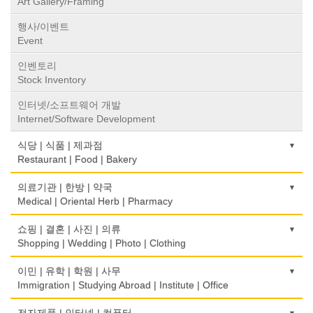
Art Gallery/Framing
행사/이벤트
Event
인벤토리
Stock Inventory
인터넷/소프트웨어 개발
Internet/Software Development
식당 | 식품 | 제과점
Restaurant | Food | Bakery
농장
의료기관 | 한방 | 약국
Farm
Medical | Oriental Herb | Pharmacy
떡집/방앗간
의사-검안의
쇼핑 | 결혼 | 사진 | 의류
Rice Cake
Optometrist
Shopping | Wedding | Photo | Clothing
생선가게
보청기
한복집
이민 | 유학 | 학원 | 사무
Fish Market
Hearing Aid
Korean Costume
Immigration | Studying Abroad | Institute | Office
식당/레스토랑/음식점
비데
유리/거울/액자
이민/유학
전자제품 | 인터넷 | 컴퓨터