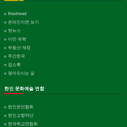
Family Doctor
창문
Embroidery
Private Lesson-Etc
피부미용
Window
언론기관
의사-기타
Skin Care
Masthead
Newspaper/TV/Radio
Multi Specialty
커텐/카펫
온라인지면 보기
화장품
Curtain/Carpet
한국기업 현지법인/지사
의사-정신과
Cosmetics
핫뉴스
Korean Enterprises In Canada
Psychiatrist
벽지/페인트
이민·유학
피트니스/헬스
Wall Paper/Paint
동창회-대학교
Fitness
Alumni University
부동산·재정
가라지/그라지/차고
산후조리서비스
주간한국
Garage Door
동창회-중·고등학교
postpartum care center
Alumni Middle·High School
업소록
건축 엔지니어
Engineering
찾아오시는 길
단체-협회
Organization-Association
건축기술사/디자이너
Architectural Designer
한인 문화예술 연합
단체-스포츠
Organization-Sports
건축개발
Builder/Developer
단체-음악/미술
한인문인협회
Organization-Music/Art
한인교향악단
단체-불교
한국학교연합회
Organization-Buddhist