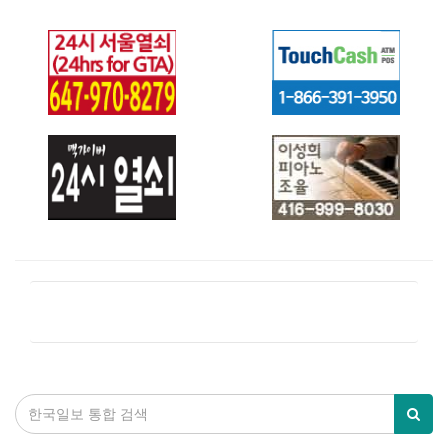
24HR GTA
터치 캐쉬
LOCKSMITHS
NORTH YORK (24
시 서울열쇠)
24시 열쇠 (맥가이
이성희 피아노 조율
버)