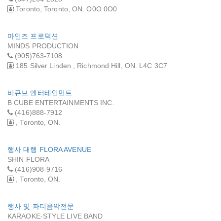
Toronto, Toronto, ON. O0O 0O0
마인즈 프로덕션
MINDS PRODUCTION
(905)763-7108
185 Silver Linden , Richmond Hill, ON. L4C 3C7
비큐브 엔터테인먼트
B CUBE ENTERTAINMENTS INC.
(416)888-7912
, Toronto, ON.
행사 대행 FLORA AVENUE
SHIN FLORA
(416)908-9716
, Toronto, ON.
행사 및 파티음악전문
KARAOKE-STYLE LIVE BAND