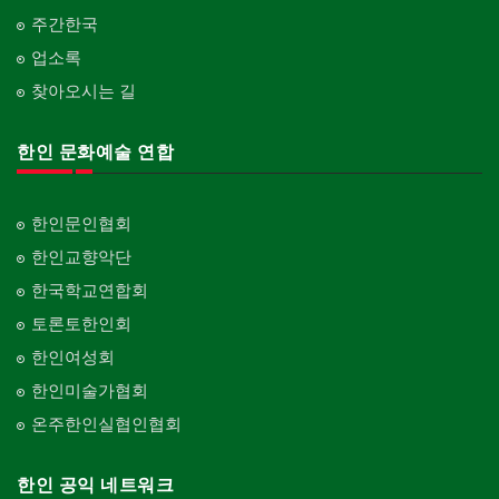
가라지/그라지/차고
산후조리서비스
주간한국
Garage Door
동창회-중·고등학교
postpartum care center
Alumni Middle·High School
업소록
건축 엔지니어
Engineering
찾아오시는 길
단체-협회
Organization-Association
건축기술사/디자이너
Architectural Designer
한인 문화예술 연합
단체-스포츠
Organization-Sports
건축개발
Builder/Developer
단체-음악/미술
한인문인협회
Organization-Music/Art
한인교향악단
단체-불교
한국학교연합회
Organization-Buddhist
토론토한인회
단체-기독교
한인여성회
Organization-Christianity
한인미술가협회
교회-장로교회
온주한인실협인협회
Church-Presbyterian
교회-연합교회
한인 공익 네트워크
Church-United