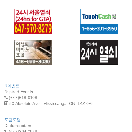
24HR GTA
터치 캐쉬
LOCKSMITHS
NORTH YORK (24
시 서울열쇠)
이성희 피아노 조율
24시 열쇠 (맥가이
버)
N이벤트
Nspired Events
(647)618-6108
50 Absolute Ave., Mississauga, ON. L4Z 0A8
도담도담
Dodamdodam
(647)264-2828