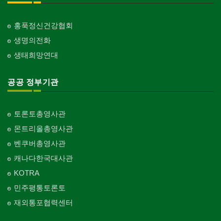
교회-안식일교회
Church-7th Day Adventist
홍푹정신건강협회
생명의전화
교회-씨 앤 엠에이
Church-C & MA
생태희망연대
교회-순복음교회
Church-Full Gospel
공공 정부기관
교회-신학교/신학원
Church-Bible Institute
토론토총영사관
교회-성결교회
몬트리올총영사관
Church-Evangelical
벤쿠버총영사관
교회-선교회
캐나다한국대사관
Church-Mission
KOTRA
교회-독립교회
민주평통토론토
Church-Independent
재외통포협력센터
교회-기타
Church-Others