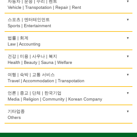
Medical Instruments
건축시공/개조
자동차 | 운송 | 수리 | 렌트
Internet Shopping
Book Store
Electronic Goods Sales/Repair
Mortgage
Construction/Home Renovation
Vehicle | Transpotation | Repair | Rent
와인제조
의치사/치과기공소
결혼상담
운전학원
전화/통신 서비스
Wine Maker
무역
Denturist
건축설계사
Marriage Consulting
운송/통관/이삿짐
스포츠 | 엔터테인먼트
Driving School
Telephone/Communication Service
International Trade
Architect
Transportation/Moving
Sports | Entertainment
정육점
한의원/한약
꽃집/화원
한글학교
컴퓨터 판매/수리
Meat Market
보험/재정/투자
Oriental Herb/Acupuncture
건축설계
Florist
택배
Korean Language School
골프장비
법률 | 회계
Computer Sales/Repair
Insurance/Investment/Finance
Architecture
Courier Service
Golf Equipment
Law | Accounting
제과점
약국
모피점
하숙
Bakery
부동산 관리
Pharmacy
건물검사
Fur/Leather
택시
Boarding House
골프장
교통위반티켓
건강 | 미용 | 사우나 | 복지
Property Management
Home Inspection
Taxi Service
Golf/Country Club
식품도매
Traffic Ticket
Health | Beauty | Sauna | Welfare
의사-내과
백화점/선물센터
학교/학원
Food Distributors
채무조정
Internal Medicine
간판
Department Store/Gifts Shops
자동차-기타
School/Academy
가라오케/노래방/카페
공인회계사(CPA)
Bankruptcy
건강상담/식품/정보
여행 | 숙박 | 교통 서비스
Signs
Automobile/Car
Karaoke/Cafe
CPA
의사-물리치료/카이로 프랙터
Health Counseling/Food/Information
Travel | Accommodation | Transpotation
보석/귀금속/시계
개인지도-체육
부동산
Physiotherapy/Chiropractic Clinic
가구판매/수리
Jeweler/Jeweller
자동차-렌트
Private Lesson-Sport
단센터
번역/통역/이력서
Real Estate
의료기
Furniture Sales/Repair
호텔/모텔/숙박
언론 | 종교 | 단체 | 한국기업
Car Rental
Dahn Centre
Translation/Interpretation/Resume Service
의사-비뇨기과
Medical Equipment
비디오-사진/촬영/편집/공급
Hotel/Motel
Media | Religion | Community | Korean Company
개인지도-음악
은행/금융기관
Urologist
기계제작
Video Service
자동차-바디샵
Private Lesson-Music
당구장
변호사/법률서비스
Bank/Financing Service
마사지/지압
Machinery Rebuilding
여행/관광
Autobody Shop
기도원/수양관
기타업종
Billiard Club
Law Office
의사-산부인과
Massage
사진촬영
Travel/Tour
개인지도-옷수선
Retreat Centre
Others
Obstetrician
난방/냉동
Photo Studio
자동차-정비
Private Lesson-Alteration
볼링장
회계업무
미용실/이발관
Heating/Cooling
Autobody Maintenance/Repair
실업인협회
Bowling Alley
캐나다공공기관
Accounting Service
의사-성형외과
Beauty Salon/Barber Shop
애완동물용품
개인지도-어학/수학
Korean Businessmen's Association
Public Service