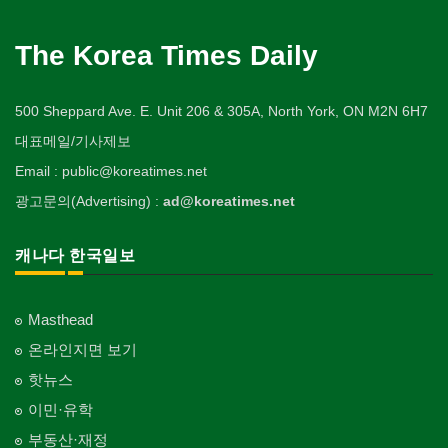
Cosmetic Surgeon
배관/플러밍
Pet Shop
자동차-타이어
Private Lesson-Language/Math
비디오-대여
미용제품/헤어 프로덕트
Plumbing
Tire
사찰/절
Video Rental
구두수선
의사-수의사
Hair Products
양복점
개인지도-서예
Buddhist Temple
The Korea Times Daily
Shoe Repair
Veterinarian
스테이징 홈
Tailor
자동차-판매/리스
Private Lesson-Calligraphy
운동구/스포츠용품
복지상담
Staging Home
Sales/Lease
기타 종교
Sporting Goods
기타
의사-안과
Welfare Consulting
양장/패션
개인지도-미술/사진
Religion-Other
ETC
500 Sheppard Ave. E. Unit 206 & 305A, North York, ON M2N 6H7
Ophthalmologist
전기공사/수리
Fashion/Boutique
자동차-견인
Private Lesson-Art/Photograph
취미/레저
생수/정수기
Electric Work
Towing
한국일보 본사 및 지국
대표메일/기사제보
Hobby/Leisure
아파트
의사-외과
Spring Water/Water Purifier
이불
개인지도-무용
Korea Times Branches
Apartment
Surgeon
정원공사/조경
Email : public@koreatimes.net
Blanket
자동차-청소
Private Lesson-Ballet/Dance
태권도/무술
양로원/요양원
Landscaping/Gardening
Auto Cleaning
한국정부기관
Taekwondo/Martial Arts
광고문의(Advertising) :
ad@koreatimes.net
의사-치과
Nursing Home
웨딩서비스
개인지도-꽃꽂이
Korean Governmental Organization
Dentist/Dental Surgeon
지붕
Bridal Fashion/Wedding Service
Private Lesson-Flower Arrangement
찜질방
Roofing
한인회
캐나다 한국일보
의사-가정의
Sauna
자수
개인지도-기타
Korean Cultural Association
Family Doctor
창문
Embroidery
Private Lesson-Etc
피부미용
Window
언론기관
의사-기타
Skin Care
Masthead
Newspaper/TV/Radio
Multi Specialty
커텐/카펫
온라인지면 보기
화장품
Curtain/Carpet
한국기업 현지법인/지사
의사-정신과
Cosmetics
핫뉴스
Korean Enterprises In Canada
Psychiatrist
벽지/페인트
이민·유학
피트니스/헬스
Wall Paper/Paint
동창회-대학교
Fitness
Alumni University
부동산·재정