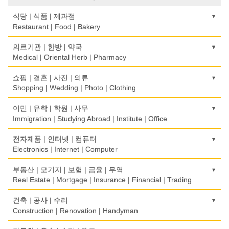
식당 | 식품 | 제과점
Restaurant | Food | Bakery
농장
의료기관 | 한방 | 약국
Farm
Medical | Oriental Herb | Pharmacy
떡집/방앗간
의사-검안의
쇼핑 | 결혼 | 사진 | 의류
Rice Cake
Optometrist
Shopping | Wedding | Photo | Clothing
생선가게
보청기
한복집
이민 | 유학 | 학원 | 사무
Fish Market
Hearing Aid
Korean Costume
Immigration | Studying Abroad | Institute | Office
식당/레스토랑/음식점
비데
유리/거울/액자
이민/유학
전자제품 | 인터넷 | 컴퓨터
Restaurant
Bidet
Glass/Mirror/Frame
Immigration/Studying Abroad
Electronics | Internet | Computer
식당장비
심리/정신상담
의류/아동복
사무기기
금전등록기
부동산 | 모기지 | 보험 | 금융 | 무역
Food Equipment
Psychologist/Psychiatrist
Children's Ware
Office Equipment
Cash Register
Real Estate | Mortgage | Insurance | Financial | Trading
식품점
안경점
결혼/폐백
사무용품/문방구
인터넷 서비스/까페
Korean Food
도매
건축 | 공사 | 수리
Optical Stores
Wedding
Stationery/Office Equipment
Internet Service/Cafe
Wholesale
Construction | Renovation | Handyman
식품제조
의료기구
인터넷 쇼핑
서점
전자제품 판매/수리
Food Manufacturing
모기지