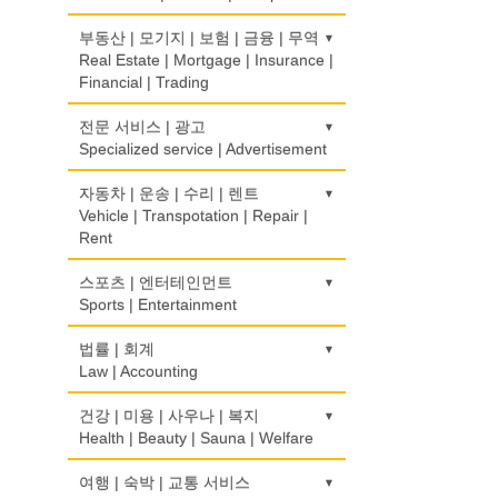
Psychologist/Psychiatrist
의류/아동복
Children's Ware
사무기기
식품점
금전등록기
부동산 | 모기지 | 보험 | 금융 | 무역
안경점
Office Equipment
Korean Food
Cash Register
Real Estate | Mortgage | Insurance |
Optical Stores
결혼/폐백
Financial | Trading
Wedding
사무용품/문방구
식품제조
인터넷 서비스/까페
의료기구
Stationery/Office Equipment
Food Manufacturing
Internet Service/Cafe
Medical Instruments
도매
전문 서비스 | 광고
인터넷 쇼핑
Wholesale
Specialized service | Advertisement
Internet Shopping
서점
와인제조
전자제품 판매/수리
의치사/치과기공소
Book Store
Wine Maker
Electronic Goods Sales/Repair
Denturist
모기지
결혼상담
광고/그래픽 디자인
자동차 | 운송 | 수리 | 렌트
Mortgage
Marriage Consulting
Advertising/Graphic Design
Vehicle | Transpotation | Repair |
운전학원
정육점
전화/통신 서비스
한의원/한약
Rent
Driving School
Meat Market
Telephone/Communication Service
Oriental Herb/Acupuncture
무역
꽃집/화원
광고 에이전트
International Trade
Florist
Advertising Agency
한글학교
운송/통관/이삿짐
스포츠 | 엔터테인먼트
제과점
컴퓨터 판매/수리
약국
Korean Language School
Transportation/Moving
Sports | Entertainment
Bakery
Computer Sales/Repair
Pharmacy
보험/재정/투자
모피점
경보/도난방지
Insurance/Investment/Finance
Fur/Leather
Alarm/Security System
하숙
택배
식품도매
골프장비
법률 | 회계
의사-내과
Boarding House
Courier Service
Food Distributors
Golf Equipment
Law | Accounting
Internal Medicine
부동산 관리
백화점/선물센터
묘지/비석
Property Management
Department Store/Gifts Shops
Cemetery/Monument
학교/학원
택시
골프장
의사-물리치료/카이로 프랙터
교통위반티켓
건강 | 미용 | 사우나 | 복지
School/Academy
Taxi Service
Golf/Country Club
Physiotherapy/Chiropractic Clinic
채무조정
Traffic Ticket
Health | Beauty | Sauna | Welfare
보석/귀금속/시계
빨래방/세탁
Bankruptcy
Jeweler/Jeweller
Coin Laundry/Dry cleaning
개인지도-체육
자동차-기타
가라오케/노래방/카페
의사-비뇨기과
공인회계사(CPA)
건강상담/식품/정보
여행 | 숙박 | 교통 서비스
Private Lesson-Sport
Automobile/Car
Karaoke/Cafe