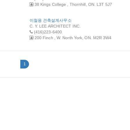
38 Kings College , Thornhill, ON. L3T 5J7
이철용 건축설계사무소
C. Y. LEE ARCHITECT INC.
(416)223-6400
200 Finch , W. North York, ON. M2R 3W4
1