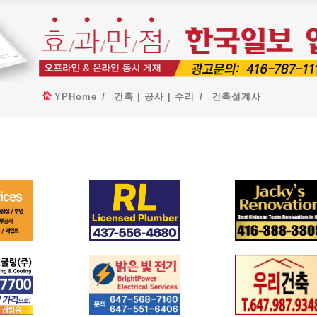
YPHome
건축 | 공사 | 수리
건축설계사
스트럭션
면허 소지 플러머
차이나레노베
RL
가이 (JACKY
RENOVATIO