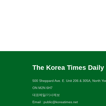
The Korea Times Daily
500 Sheppard Ave. E. Unit 206 & 305A, North Yor
ON M2N 6H7
대표메일/기사제보
Email : public@koreatimes.net