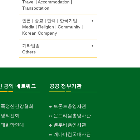
Urologist
부동산
CPA
비디오-사진/촬영/편집/공급
상패/트로피
Health Counseling/Food/Information
Travel | Accommodation |
Real Estate
Video Service
Medal/Trophy
Transpotation
개인지도-음악
자동차-렌트
단센터
의사-산부인과
번역/통역/이력서
의료기
Private Lesson-Music
Car Rental
Dahn Centre
Obstetrician
은행/금융기관
Translation/Interpretation/Resume
사진촬영
세탁장비
Medical Equipment
호텔/모텔/숙박
언론 | 종교 | 단체 | 한국기업
Bank/Financing Service
Service
Photo Studio
Dry cleaning Equipment
개인지도-옷수선
자동차-바디샵
Hotel/Motel
Media | Religion | Community |
당구장
의사-성형외과
마사지/지압
Private Lesson-Alteration
Autobody Shop
Korean Company
Billiard Club
Cosmetic Surgeon
변호사/법률서비스
애완동물용품
악기사
Massage
여행/관광
Law Office
Pet Shop
Musical Instruments
개인지도-어학/수학
자동차-정비
Travel/Tour
볼링장
기도원/수양관
기타업종
의사-수의사
미용실/이발관
Private Lesson-Language/Math
Autobody Maintenance/Repair
Bowling Alley
Retreat Centre
Others
Veterinarian
회계업무
양복점
열쇠
Beauty Salon/Barber Shop
Accounting Service
Tailor
Key
개인지도-서예
자동차-타이어
비디오-대여
실업인협회
의사-안과
캐나다공공기관
미용제품/헤어 프로덕트
Private Lesson-Calligraphy
Tire
Video Rental
Korean Businessmen's Association
Ophthalmologist
Public Service
양장/패션
유아원/데이케어
Hair Products
Fashion/Boutique
Daycare Centre
개인지도-미술/사진
자동차-판매/리스
운동구/스포츠용품
사찰/절
의사-외과
구두수선
복지상담
Private Lesson-Art/Photograph
Sales/Lease
인 공익 네트워크
공공 정부기관
Sporting Goods
Buddhist Temple
Surgeon
Shoe Repair
이불
보석감정사
Welfare Consulting
Blanket
Gemologist
개인지도-무용
자동차-견인
취미/레저
기타 종교
의사-치과
기타
생수/정수기
Private Lesson-Ballet/Dance
Towing
Hobby/Leisure
Religion-Other
Dentist/Dental Surgeon
ETC
홍푹정신건강협회
토론토총영사관
웨딩서비스
인쇄
Spring Water/Water Purifier
Bridal Fashion/Wedding Service
Printing
개인지도-꽃꽂이
자동차-청소
태권도/무술
한국일보 본사 및 지국
생명의전화
몬트리올총영사관
의사-가정의
아파트
양로원/요양원
Private Lesson-Flower Arrangement
Auto Cleaning
Taekwondo/Martial Arts
Korea Times Branches
Family Doctor
Apartment
자수
장의사
Nursing Home
생태희망연대
벤쿠버총영사관
Embroidery
Funeral Home
개인지도-기타
한국정부기관
의사-기타
캐나다한국대사관
찜질방
Private Lesson-Etc
Korean Governmental Organization