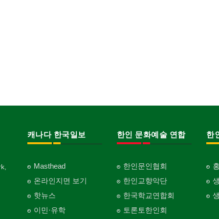
캐나다 한국일보
한인 문화예술 연합
한
Masthead
한인문인협회
k,
온라인지면 보기
한인교향악단
핫뉴스
한국학교연합회
이민·유학
토론토한인회