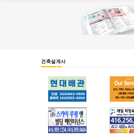
건축설계사
현대 배관
라온 컨