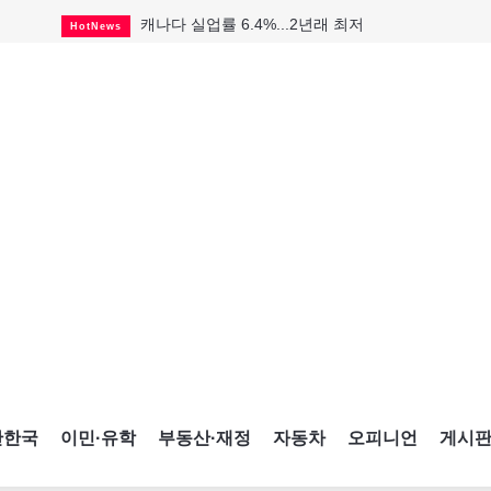
캐나다 실업률 6.4%...2년래 최저
HotNews
인기 치킨버거 리콜
HotNews
태국서 14세 중학생 총기난사...최소 8명 살해
HotNews
국세청 등 해킹 피해자 보상 청구 시작
HotNews
아동병원 직원 성범죄 혐의로 기소
HotNews
맨발로 누워있거나 냄새 풍기며 음식 먹고...
HotNews
미국 영주권 수속 한인, 공항서 체포돼
HotNews
"벌써 내년 여름이 기다려진다"
CultureSports
살사축제 총격 용의자 기소
HotNews
간한국
이민·유학
부동산·재정
자동차
오피니언
게시