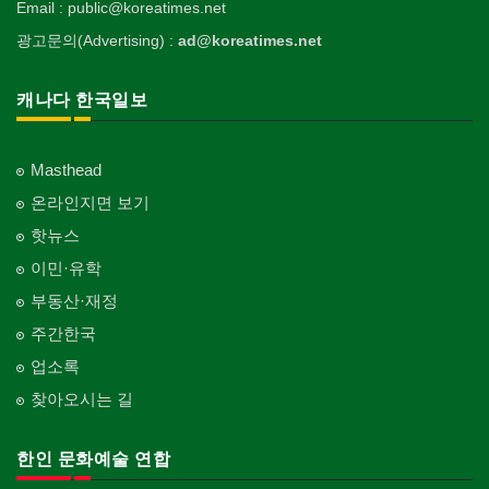
Surgeon
인쇄
Email : public@koreatimes.net
Blanket
전기공사/수리
Private Lesson-Ballet/Dance
태권도/무술
양로원/요양원
Printing
Electric Work
한국정부기관
Taekwondo/Martial Arts
광고문의(Advertising) :
ad@koreatimes.net
의사-치과
Nursing Home
웨딩서비스
개인지도-꽃꽂이
Korean Governmental Organization
Dentist/Dental Surgeon
장의사
Bridal Fashion/Wedding Service
정원공사/조경
Private Lesson-Flower Arrangement
찜질방
Funeral Home
Landscaping/Gardening
한인회
캐나다 한국일보
의사-가정의
Sauna
자수
개인지도-기타
Korean Cultural Association
Family Doctor
주방용품
Embroidery
지붕
Private Lesson-Etc
피부미용
Kitchenware
Roofing
언론기관
의사-기타
Skin Care
Masthead
Newspaper/TV/Radio
Multi Specialty
직업소개 에이전트
창문
온라인지면 보기
화장품
Employment Agency
Window
한국기업 현지법인/지사
의사-정신과
Cosmetics
핫뉴스
Korean Enterprises In Canada
Psychiatrist
청소
커텐/카펫
이민·유학
피트니스/헬스
Cleaning
Curtain/Carpet
동창회-대학교
Fitness
Alumni University
부동산·재정
카펫 청소
벽지/페인트
산후조리서비스
주간한국
Carpet Cleaning
Wall Paper/Paint
동창회-중·고등학교
postpartum care center
Alumni Middle·High School
업소록
판촉물
가라지/그라지/차고
gifts for events
찾아오시는 길
Garage Door
단체-협회
Organization-Association
프랜차이즈
건축 엔지니어
Franchise
한인 문화예술 연합
Engineering
단체-스포츠
Organization-Sports