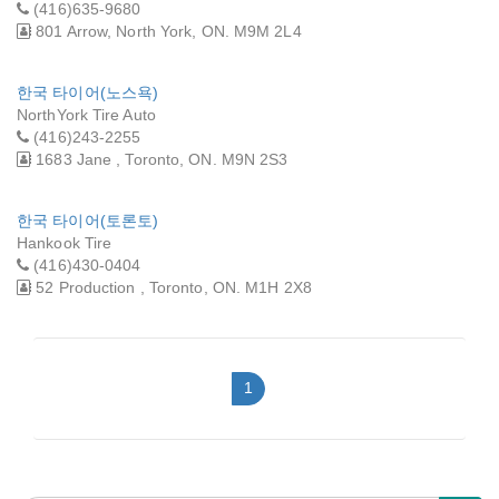
(416)635-9680
801 Arrow, North York, ON. M9M 2L4
한국 타이어(노스욕)
NorthYork Tire Auto
(416)243-2255
1683 Jane , Toronto, ON. M9N 2S3
한국 타이어(토론토)
Hankook Tire
(416)430-0404
52 Production , Toronto, ON. M1H 2X8
1