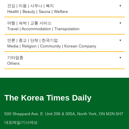
Bakery
부동산 관리
Pharmacy
묘지/비석
Fur/Leather
건축설계
Boarding House
골프장
교통위반티켓
건강 | 미용 | 사우나 | 복지
Property Management
Cemetery/Monument
Architecture
Golf/Country Club
식품도매
Traffic Ticket
Health | Beauty | Sauna | Welfare
의사-내과
백화점/선물센터
학교/학원
Food Distributors
채무조정
Internal Medicine
빨래방/세탁
Department Store/Gifts Shops
건물검사
School/Academy
가라오케/노래방/카페
공인회계사(CPA)
Bankruptcy
건강상담/식품/정보
여행 | 숙박 | 교통 서비스
Coin Laundry/Dry cleaning
Home Inspection
Karaoke/Cafe
CPA
의사-물리치료/카이로 프랙터
Health Counseling/Food/Information
Travel | Accommodation | Transpotation
보석/귀금속/시계
개인지도-체육
부동산
Physiotherapy/Chiropractic Clinic
상패/트로피
Jeweler/Jeweller
간판
Private Lesson-Sport
단센터
번역/통역/이력서
Real Estate
의료기
Medal/Trophy
호텔/모텔/숙박
언론 | 종교 | 단체 | 한국기업
Signs
Dahn Centre
Translation/Interpretation/Resume Service
의사-비뇨기과
Medical Equipment
비디오-사진/촬영/편집/공급
Hotel/Motel
Media | Religion | Community | Korean Company
개인지도-음악
은행/금융기관
Urologist
세탁장비
Video Service
가구판매/수리
Private Lesson-Music
당구장
변호사/법률서비스
Bank/Financing Service
마사지/지압
Dry cleaning Equipment
여행/관광
Furniture Sales/Repair
기도원/수양관
기타업종
Billiard Club
Law Office
의사-산부인과
Massage
사진촬영
Travel/Tour
개인지도-옷수선
Retreat Centre
Others
Obstetrician
악기사
Photo Studio
기계제작
Private Lesson-Alteration
볼링장
회계업무
미용실/이발관
Musical Instruments
Machinery Rebuilding
실업인협회
Bowling Alley
캐나다공공기관
Accounting Service
의사-성형외과
Beauty Salon/Barber Shop
애완동물용품
개인지도-어학/수학
Korean Businessmen's Association
Public Service
Cosmetic Surgeon
열쇠
Pet Shop
난방/냉동
Private Lesson-Language/Math
비디오-대여
미용제품/헤어 프로덕트
Key
Heating/Cooling
사찰/절
Video Rental
구두수선
의사-수의사
Hair Products
양복점
개인지도-서예
Buddhist Temple
The Korea Times Daily
Shoe Repair
Veterinarian
유아원/데이케어
Tailor
배관/플러밍
Private Lesson-Calligraphy
운동구/스포츠용품
복지상담
Daycare Centre
Plumbing
기타 종교
Sporting Goods
기타
의사-안과
Welfare Consulting
양장/패션
개인지도-미술/사진
Religion-Other
ETC
500 Sheppard Ave. E. Unit 206 & 305A, North York, ON M2N 6H7
Ophthalmologist
보석감정사
Fashion/Boutique
스테이징 홈
Private Lesson-Art/Photograph
취미/레저
생수/정수기
Gemologist
Staging Home
한국일보 본사 및 지국
대표메일/기사제보
Hobby/Leisure
아파트
의사-외과
Spring Water/Water Purifier
이불
개인지도-무용
Korea Times Branches
Apartment