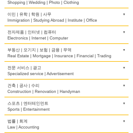
Rice Cake
Optometrist
Shopping | Wedding | Photo | Clothing
생선가게
보청기
한복집
이민 | 유학 | 학원 | 사무
Fish Market
Hearing Aid
Korean Costume
Immigration | Studying Abroad | Institute | Office
식당/레스토랑/음식점
비데
유리/거울/액자
이민/유학
전자제품 | 인터넷 | 컴퓨터
Restaurant
Bidet
Glass/Mirror/Frame
Immigration/Studying Abroad
Electronics | Internet | Computer
식당장비
심리/정신상담
의류/아동복
사무기기
금전등록기
부동산 | 모기지 | 보험 | 금융 | 무역
Food Equipment
Psychologist/Psychiatrist
Children's Ware
Office Equipment
Cash Register
Real Estate | Mortgage | Insurance | Financial | Trading
식품점
안경점
결혼/폐백
사무용품/문방구
인터넷 서비스/까페
Korean Food
도매
전문 서비스 | 광고
Optical Stores
Wedding
Stationery/Office Equipment
Internet Service/Cafe
Wholesale
Specialized service | Advertisement
식품제조
의료기구
인터넷 쇼핑
서점
전자제품 판매/수리
Food Manufacturing
모기지
Medical Instruments
광고/그래픽 디자인
건축 | 공사 | 수리
Internet Shopping
Book Store
Electronic Goods Sales/Repair
Mortgage
Advertising/Graphic Design
Construction | Renovation | Handyman
와인제조
의치사/치과기공소
결혼상담
운전학원
전화/통신 서비스
Wine Maker
무역
Denturist
광고 에이전트
Marriage Consulting
건축시공/개조
스포츠 | 엔터테인먼트
Driving School
Telephone/Communication Service
International Trade
Advertising Agency
Construction/Home Renovation
Sports | Entertainment
정육점
한의원/한약
꽃집/화원
한글학교
컴퓨터 판매/수리
Meat Market
보험/재정/투자
Oriental Herb/Acupuncture
경보/도난방지
Florist
건축설계사
Korean Language School
골프장비
법률 | 회계
Computer Sales/Repair
Insurance/Investment/Finance
Alarm/Security System
Architect
Golf Equipment
Law | Accounting
제과점
약국
모피점
하숙