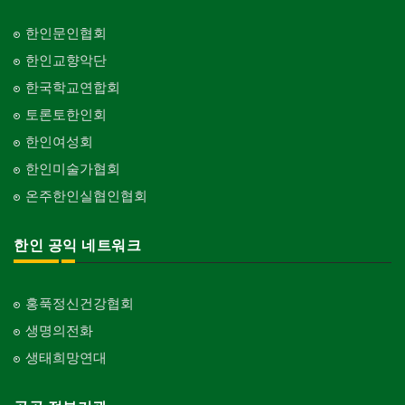
피아노 조율 /판매
건축기술사/디자이너
Piano Tuning/Sale
Architectural Designer
단체-음악/미술
한인문인협회
Organization-Music/Art
해충구제
건축개발
한인교향악단
Pesticide
Builder/Developer
단체-불교
한국학교연합회
Organization-Buddhist
현금인출기
토론토한인회
ATM
단체-기독교
한인여성회
Organization-Christianity
화랑/표구사
한인미술가협회
Art Gallery/Framing
교회-장로교회
온주한인실협인협회
Church-Presbyterian
행사/이벤트
Event
교회-연합교회
한인 공익 네트워크
Church-United
인벤토리
Stock Inventory
교회-안식일교회
Church-7th Day Adventist
홍푹정신건강협회
인터넷/소프트웨어 개발
Internet/Software Development
생명의전화
교회-씨 앤 엠에이
Church-C & MA
생태희망연대
교회-순복음교회
Church-Full Gospel