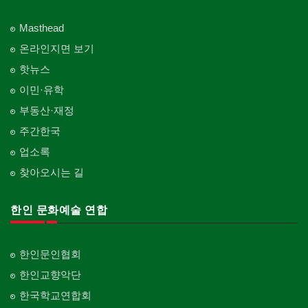
Family Doctor
주방용품
Embroidery
지붕
Private Lesson-Etc
피부미용
Kitchenware
Roofing
언론기관
의사-기타
Skin Care
Masthead
Newspaper/TV/Radio
Multi Specialty
직업소개 에이전트
창문
온라인지면 보기
화장품
Employment Agency
Window
한국기업 현지법인/지사
의사-정신과
Cosmetics
핫뉴스
Korean Enterprises In Canada
Psychiatrist
청소
커텐/카펫
이민·유학
피트니스/헬스
Cleaning
Curtain/Carpet
동창회-대학교
Fitness
Alumni University
부동산·재정
카펫 청소
벽지/페인트
산후조리서비스
주간한국
Carpet Cleaning
Wall Paper/Paint
동창회-중·고등학교
postpartum care center
Alumni Middle·High School
업소록
판촉물
가라지/그라지/차고
gifts for events
찾아오시는 길
Garage Door
단체-협회
Organization-Association
프랜차이즈
건축 엔지니어
Franchise
한인 문화예술 연합
Engineering
단체-스포츠
Organization-Sports
피아노 조율 /판매
건축기술사/디자이너
Piano Tuning/Sale
Architectural Designer
단체-음악/미술
한인문인협회
Organization-Music/Art
해충구제
건축개발
한인교향악단
Pesticide
Builder/Developer
단체-불교
한국학교연합회
Organization-Buddhist