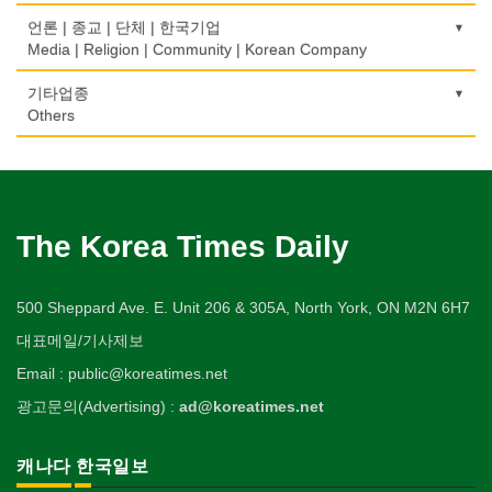
Physiotherapy/Chiropractic Clinic
상패/트로피
Jeweler/Jeweller
간판
Private Lesson-Sport
단센터
번역/통역/이력서
Real Estate
의료기
Medal/Trophy
호텔/모텔/숙박
언론 | 종교 | 단체 | 한국기업
Signs
Dahn Centre
Translation/Interpretation/Resume Service
의사-비뇨기과
Medical Equipment
비디오-사진/촬영/편집/공급
Hotel/Motel
Media | Religion | Community | Korean Company
개인지도-음악
은행/금융기관
Urologist
세탁장비
Video Service
가구판매/수리
Private Lesson-Music
당구장
변호사/법률서비스
Bank/Financing Service
마사지/지압
Dry cleaning Equipment
여행/관광
Furniture Sales/Repair
기도원/수양관
기타업종
Billiard Club
Law Office
의사-산부인과
Massage
사진촬영
Travel/Tour
개인지도-옷수선
Retreat Centre
Others
Obstetrician
악기사
Photo Studio
기계제작
Private Lesson-Alteration
볼링장
회계업무
미용실/이발관
Musical Instruments
Machinery Rebuilding
실업인협회
Bowling Alley
캐나다공공기관
Accounting Service
의사-성형외과
Beauty Salon/Barber Shop
애완동물용품
개인지도-어학/수학
Korean Businessmen's Association
Public Service
Cosmetic Surgeon
열쇠
Pet Shop
난방/냉동
Private Lesson-Language/Math
비디오-대여
미용제품/헤어 프로덕트
Key
Heating/Cooling
사찰/절
Video Rental
구두수선
의사-수의사
Hair Products
양복점
개인지도-서예
Buddhist Temple
The Korea Times Daily
Shoe Repair
Veterinarian
유아원/데이케어
Tailor
배관/플러밍
Private Lesson-Calligraphy
운동구/스포츠용품
복지상담
Daycare Centre
Plumbing
기타 종교
Sporting Goods
기타
의사-안과
Welfare Consulting
양장/패션
개인지도-미술/사진
Religion-Other
ETC
500 Sheppard Ave. E. Unit 206 & 305A, North York, ON M2N 6H7
Ophthalmologist
보석감정사
Fashion/Boutique
스테이징 홈
Private Lesson-Art/Photograph
취미/레저
생수/정수기
Gemologist
Staging Home
한국일보 본사 및 지국
대표메일/기사제보
Hobby/Leisure
아파트
의사-외과
Spring Water/Water Purifier
이불
개인지도-무용
Korea Times Branches
Apartment
Surgeon
인쇄
Email : public@koreatimes.net
Blanket
전기공사/수리
Private Lesson-Ballet/Dance
태권도/무술
양로원/요양원
Printing
Electric Work
한국정부기관
Taekwondo/Martial Arts
광고문의(Advertising) :
ad@koreatimes.net
의사-치과
Nursing Home
웨딩서비스
개인지도-꽃꽂이
Korean Governmental Organization
Dentist/Dental Surgeon
장의사
Bridal Fashion/Wedding Service
정원공사/조경
Private Lesson-Flower Arrangement
찜질방
Funeral Home
Landscaping/Gardening
한인회
캐나다 한국일보
의사-가정의
Sauna
자수
개인지도-기타
Korean Cultural Association