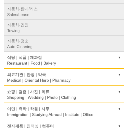
자동차-판매/리스
Sales/Lease
자동차-견인
Towing
자동차-청소
Auto Cleaning
식당 | 식품 | 제과점
Restaurant | Food | Bakery
농장
의료기관 | 한방 | 약국
Farm
Medical | Oriental Herb | Pharmacy
떡집/방앗간
의사-검안의
쇼핑 | 결혼 | 사진 | 의류
Rice Cake
Optometrist
Shopping | Wedding | Photo | Clothing
생선가게
보청기
한복집
이민 | 유학 | 학원 | 사무
Fish Market
Hearing Aid
Korean Costume
Immigration | Studying Abroad | Institute | Office
식당/레스토랑/음식점
비데
유리/거울/액자
이민/유학
전자제품 | 인터넷 | 컴퓨터
Restaurant