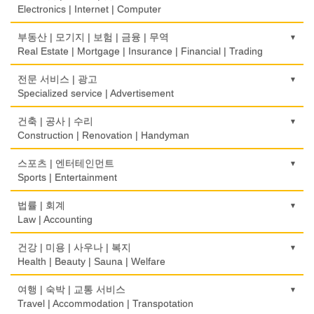
Bidet
Glass/Mirror/Frame
Immigration/Studying Abroad
Electronics | Internet | Computer
식당장비
심리/정신상담
의류/아동복
사무기기
금전등록기
부동산 | 모기지 | 보험 | 금융 | 무역
Food Equipment
Psychologist/Psychiatrist
Children's Ware
Office Equipment
Cash Register
Real Estate | Mortgage | Insurance | Financial | Trading
식품점
안경점
결혼/폐백
사무용품/문방구
인터넷 서비스/까페
Korean Food
도매
전문 서비스 | 광고
Optical Stores
Wedding
Stationery/Office Equipment
Internet Service/Cafe
Wholesale
Specialized service | Advertisement
식품제조
의료기구
인터넷 쇼핑
서점
전자제품 판매/수리
Food Manufacturing
모기지
Medical Instruments
광고/그래픽 디자인
건축 | 공사 | 수리
Internet Shopping
Book Store
Electronic Goods Sales/Repair
Mortgage
Advertising/Graphic Design
Construction | Renovation | Handyman
와인제조
의치사/치과기공소
결혼상담
운전학원
전화/통신 서비스
Wine Maker
무역
Denturist
광고 에이전트
Marriage Consulting
건축시공/개조
스포츠 | 엔터테인먼트
Driving School
Telephone/Communication Service
International Trade
Advertising Agency
Construction/Home Renovation
Sports | Entertainment
정육점
한의원/한약
꽃집/화원
한글학교
컴퓨터 판매/수리
Meat Market
보험/재정/투자
Oriental Herb/Acupuncture
경보/도난방지
Florist
건축설계사
Korean Language School
골프장비
법률 | 회계
Computer Sales/Repair
Insurance/Investment/Finance
Alarm/Security System
Architect
Golf Equipment
Law | Accounting
제과점
약국
모피점
하숙
Bakery
부동산 관리
Pharmacy
묘지/비석
Fur/Leather
건축설계
Boarding House
골프장
교통위반티켓
건강 | 미용 | 사우나 | 복지
Property Management
Cemetery/Monument
Architecture
Golf/Country Club
식품도매
Traffic Ticket
Health | Beauty | Sauna | Welfare
의사-내과
백화점/선물센터
학교/학원
Food Distributors
채무조정
Internal Medicine
빨래방/세탁
Department Store/Gifts Shops
건물검사
School/Academy
가라오케/노래방/카페
공인회계사(CPA)
Bankruptcy
건강상담/식품/정보
여행 | 숙박 | 교통 서비스
Coin Laundry/Dry cleaning
Home Inspection
Karaoke/Cafe
CPA
의사-물리치료/카이로 프랙터
Health Counseling/Food/Information
Travel | Accommodation | Transpotation
보석/귀금속/시계
개인지도-체육
부동산