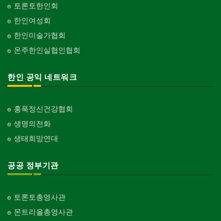
현금인출기
토론토한인회
ATM
단체-기독교
한인여성회
Organization-Christianity
화랑/표구사
한인미술가협회
Art Gallery/Framing
교회-장로교회
온주한인실협인협회
Church-Presbyterian
행사/이벤트
Event
교회-연합교회
한인 공익 네트워크
Church-United
인벤토리
Stock Inventory
교회-안식일교회
Church-7th Day Adventist
홍푹정신건강협회
인터넷/소프트웨어 개발
Internet/Software Development
생명의전화
교회-씨 앤 엠에이
Church-C & MA
생태희망연대
교회-순복음교회
Church-Full Gospel
공공 정부기관
교회-신학교/신학원
Church-Bible Institute
토론토총영사관
교회-성결교회
몬트리올총영사관
Church-Evangelical