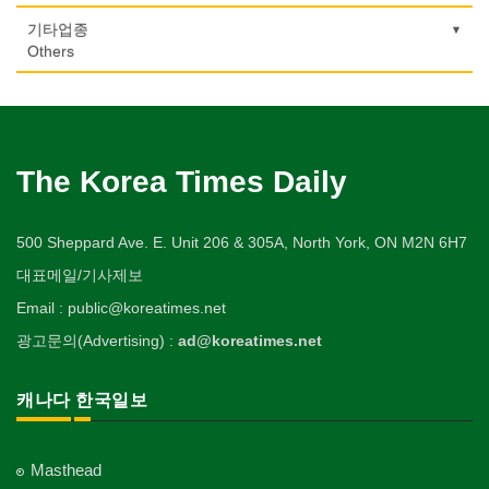
Urologist
세탁장비
Video Service
가구판매/수리
Private Lesson-Music
자동차-렌트
변호사/법률서비스
Bank/Financing Service
마사지/지압
Dry cleaning Equipment
여행/관광
Furniture Sales/Repair
기도원/수양관
기타업종
Car Rental
Law Office
의사-산부인과
Massage
사진촬영
Travel/Tour
개인지도-옷수선
Retreat Centre
Others
Obstetrician
악기사
Photo Studio
기계제작
Private Lesson-Alteration
자동차-바디샵
회계업무
미용실/이발관
Musical Instruments
Machinery Rebuilding
실업인협회
Autobody Shop
캐나다공공기관
Accounting Service
의사-성형외과
Beauty Salon/Barber Shop
애완동물용품
개인지도-어학/수학
Korean Businessmen's Association
Public Service
Cosmetic Surgeon
열쇠
Pet Shop
난방/냉동
Private Lesson-Language/Math
자동차-정비
미용제품/헤어 프로덕트
Key
Heating/Cooling
사찰/절
Autobody Maintenance/Repair
구두수선
의사-수의사
Hair Products
양복점
개인지도-서예
Buddhist Temple
The Korea Times Daily
Shoe Repair
Veterinarian
유아원/데이케어
Tailor
배관/플러밍
Private Lesson-Calligraphy
자동차-타이어
복지상담
Daycare Centre
Plumbing
기타 종교
Tire
기타
의사-안과
Welfare Consulting
양장/패션
개인지도-미술/사진
Religion-Other
ETC
500 Sheppard Ave. E. Unit 206 & 305A, North York, ON M2N 6H7
Ophthalmologist
보석감정사
Fashion/Boutique
스테이징 홈
Private Lesson-Art/Photograph
자동차-판매/리스
생수/정수기
Gemologist
Staging Home
한국일보 본사 및 지국
대표메일/기사제보
Sales/Lease
아파트
의사-외과
Spring Water/Water Purifier
이불
개인지도-무용
Korea Times Branches
Apartment
Surgeon
인쇄
Email : public@koreatimes.net
Blanket
전기공사/수리
Private Lesson-Ballet/Dance
자동차-견인
양로원/요양원
Printing
Electric Work
한국정부기관
Towing
광고문의(Advertising) :
ad@koreatimes.net
의사-치과
Nursing Home
웨딩서비스
개인지도-꽃꽂이
Korean Governmental Organization
Dentist/Dental Surgeon
장의사
Bridal Fashion/Wedding Service
정원공사/조경
Private Lesson-Flower Arrangement
자동차-청소
찜질방
Funeral Home
Landscaping/Gardening
한인회
Auto Cleaning
캐나다 한국일보
의사-가정의
Sauna
자수
개인지도-기타
Korean Cultural Association
Family Doctor
주방용품
Embroidery
지붕
Private Lesson-Etc
피부미용
Kitchenware
Roofing
언론기관
의사-기타
Skin Care
Masthead
Newspaper/TV/Radio