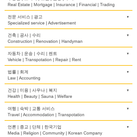
Psychologist/Psychiatrist
Children's Ware
Office Equipment
Cash Register
Real Estate | Mortgage | Insurance | Financial | Trading
식품점
안경점
결혼/폐백
사무용품/문방구
인터넷 서비스/까페
Korean Food
도매
전문 서비스 | 광고
Optical Stores
Wedding
Stationery/Office Equipment
Internet Service/Cafe
Wholesale
Specialized service | Advertisement
식품제조
의료기구
인터넷 쇼핑
서점
전자제품 판매/수리
Food Manufacturing
모기지
Medical Instruments
광고/그래픽 디자인
건축 | 공사 | 수리
Internet Shopping
Book Store
Electronic Goods Sales/Repair
Mortgage
Advertising/Graphic Design
Construction | Renovation | Handyman
와인제조
의치사/치과기공소
결혼상담
운전학원
전화/통신 서비스
Wine Maker
무역
Denturist
광고 에이전트
Marriage Consulting
건축시공/개조
자동차 | 운송 | 수리 | 렌트
Driving School
Telephone/Communication Service
International Trade
Advertising Agency
Construction/Home Renovation
Vehicle | Transpotation | Repair | Rent
정육점
한의원/한약
꽃집/화원
한글학교
컴퓨터 판매/수리
Meat Market
보험/재정/투자
Oriental Herb/Acupuncture
경보/도난방지
Florist
건축설계사
Korean Language School
운송/통관/이삿짐
법률 | 회계
Computer Sales/Repair
Insurance/Investment/Finance
Alarm/Security System
Architect
Transportation/Moving
Law | Accounting
제과점
약국
모피점
하숙
Bakery
부동산 관리
Pharmacy
묘지/비석
Fur/Leather
건축설계
Boarding House
택배
교통위반티켓
건강 | 미용 | 사우나 | 복지
Property Management
Cemetery/Monument
Architecture
Courier Service
식품도매
Traffic Ticket
Health | Beauty | Sauna | Welfare
의사-내과
백화점/선물센터
학교/학원
Food Distributors
채무조정
Internal Medicine
빨래방/세탁
Department Store/Gifts Shops
건물검사
School/Academy
택시
공인회계사(CPA)
Bankruptcy
건강상담/식품/정보
여행 | 숙박 | 교통 서비스
Coin Laundry/Dry cleaning
Home Inspection
Taxi Service
CPA
의사-물리치료/카이로 프랙터
Health Counseling/Food/Information
Travel | Accommodation | Transpotation
보석/귀금속/시계
개인지도-체육
부동산
Physiotherapy/Chiropractic Clinic
상패/트로피
Jeweler/Jeweller
간판
Private Lesson-Sport
자동차-기타
번역/통역/이력서
Real Estate
의료기
Medal/Trophy
호텔/모텔/숙박
언론 | 종교 | 단체 | 한국기업
Signs
Automobile/Car
Translation/Interpretation/Resume Service
의사-비뇨기과
Medical Equipment
비디오-사진/촬영/편집/공급
Hotel/Motel
Media | Religion | Community | Korean Company
개인지도-음악
은행/금융기관