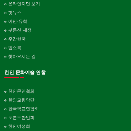
Multi Specialty
직업소개 에이전트
창문
온라인지면 보기
화장품
Employment Agency
Window
한국기업 현지법인/지사
의사-정신과
Cosmetics
핫뉴스
Korean Enterprises In Canada
Psychiatrist
청소
커텐/카펫
이민·유학
피트니스/헬스
Cleaning
Curtain/Carpet
동창회-대학교
Fitness
Alumni University
부동산·재정
카펫 청소
벽지/페인트
산후조리서비스
주간한국
Carpet Cleaning
Wall Paper/Paint
동창회-중·고등학교
postpartum care center
Alumni Middle·High School
업소록
판촉물
가라지/그라지/차고
gifts for events
찾아오시는 길
Garage Door
단체-협회
Organization-Association
프랜차이즈
건축 엔지니어
Franchise
한인 문화예술 연합
Engineering
단체-스포츠
Organization-Sports
피아노 조율 /판매
건축기술사/디자이너
Piano Tuning/Sale
Architectural Designer
단체-음악/미술
한인문인협회
Organization-Music/Art
해충구제
건축개발
한인교향악단
Pesticide
Builder/Developer
단체-불교
한국학교연합회
Organization-Buddhist
현금인출기
토론토한인회
ATM
단체-기독교
한인여성회
Organization-Christianity