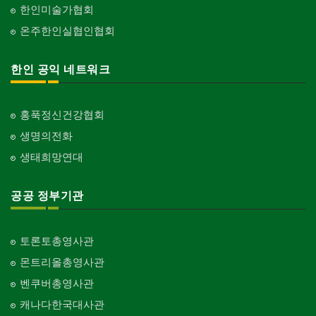
화랑/표구사
한인미술가협회
Art Gallery/Framing
교회-장로교회
온주한인실협인협회
Church-Presbyterian
행사/이벤트
Event
교회-연합교회
한인 공익 네트워크
Church-United
인벤토리
Stock Inventory
교회-안식일교회
Church-7th Day Adventist
홍푹정신건강협회
인터넷/소프트웨어 개발
Internet/Software Development
생명의전화
교회-씨 앤 엠에이
Church-C & MA
생태희망연대
교회-순복음교회
Church-Full Gospel
공공 정부기관
교회-신학교/신학원
Church-Bible Institute
토론토총영사관
교회-성결교회
몬트리올총영사관
Church-Evangelical
벤쿠버총영사관
교회-선교회
캐나다한국대사관
Church-Mission