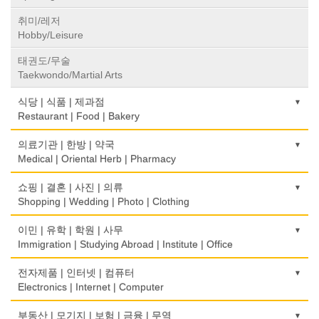
취미/레저
Hobby/Leisure
태권도/무술
Taekwondo/Martial Arts
식당 | 식품 | 제과점
Restaurant | Food | Bakery
농장
의료기관 | 한방 | 약국
Farm
Medical | Oriental Herb | Pharmacy
떡집/방앗간
의사-검안의
쇼핑 | 결혼 | 사진 | 의류
Rice Cake
Optometrist
Shopping | Wedding | Photo | Clothing
생선가게
보청기
한복집
이민 | 유학 | 학원 | 사무
Fish Market
Hearing Aid
Korean Costume
Immigration | Studying Abroad | Institute | Office
식당/레스토랑/음식점
비데
유리/거울/액자
이민/유학
전자제품 | 인터넷 | 컴퓨터
Restaurant
Bidet
Glass/Mirror/Frame
Immigration/Studying Abroad
Electronics | Internet | Computer
식당장비
심리/정신상담
의류/아동복
사무기기
금전등록기
부동산 | 모기지 | 보험 | 금융 | 무역
Food Equipment