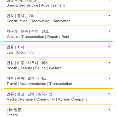
Optical Stores
Wedding
Stationery/Office Equipment
Internet Service/Cafe
Wholesale
Specialized service | Advertisement
식품제조
의료기구
인터넷 쇼핑
서점
전자제품 판매/수리
Food Manufacturing
모기지
Medical Instruments
광고/그래픽 디자인
건축 | 공사 | 수리
Internet Shopping
Book Store
Electronic Goods Sales/Repair
Mortgage
Advertising/Graphic Design
Construction | Renovation | Handyman
와인제조
의치사/치과기공소
결혼상담
운전학원
전화/통신 서비스
Wine Maker
무역
Denturist
광고 에이전트
Marriage Consulting
건축시공/개조
자동차 | 운송 | 수리 | 렌트
Driving School
Telephone/Communication Service
International Trade
Advertising Agency
Construction/Home Renovation
Vehicle | Transpotation | Repair | Rent
정육점
한의원/한약
꽃집/화원
한글학교
컴퓨터 판매/수리
Meat Market
보험/재정/투자
Oriental Herb/Acupuncture
경보/도난방지
Florist
건축설계사
Korean Language School
운송/통관/이삿짐
법률 | 회계
Computer Sales/Repair
Insurance/Investment/Finance
Alarm/Security System
Architect
Transportation/Moving
Law | Accounting
제과점
약국
모피점
하숙
Bakery
부동산 관리
Pharmacy
묘지/비석
Fur/Leather
건축설계
Boarding House
택배
교통위반티켓
건강 | 미용 | 사우나 | 복지
Property Management
Cemetery/Monument
Architecture
Courier Service
식품도매
Traffic Ticket
Health | Beauty | Sauna | Welfare
의사-내과
백화점/선물센터
학교/학원
Food Distributors
채무조정
Internal Medicine
빨래방/세탁
Department Store/Gifts Shops
건물검사
School/Academy
택시
공인회계사(CPA)
Bankruptcy
건강상담/식품/정보
여행 | 숙박 | 교통 서비스
Coin Laundry/Dry cleaning
Home Inspection
Taxi Service
CPA
의사-물리치료/카이로 프랙터
Health Counseling/Food/Information
Travel | Accommodation | Transpotation
보석/귀금속/시계
개인지도-체육
부동산
Physiotherapy/Chiropractic Clinic
상패/트로피
Jeweler/Jeweller
간판
Private Lesson-Sport
자동차-기타
번역/통역/이력서
Real Estate
의료기
Medal/Trophy
호텔/모텔/숙박
언론 | 종교 | 단체 | 한국기업
Signs
Automobile/Car
Translation/Interpretation/Resume Service
의사-비뇨기과
Medical Equipment
비디오-사진/촬영/편집/공급
Hotel/Motel
Media | Religion | Community | Korean Company
개인지도-음악
은행/금융기관
Urologist
세탁장비
Video Service
가구판매/수리
Private Lesson-Music
자동차-렌트
변호사/법률서비스
Bank/Financing Service
마사지/지압
Dry cleaning Equipment
여행/관광
Furniture Sales/Repair
기도원/수양관
기타업종
Car Rental
Law Office
의사-산부인과
Massage
사진촬영
Travel/Tour
개인지도-옷수선
Retreat Centre
Others