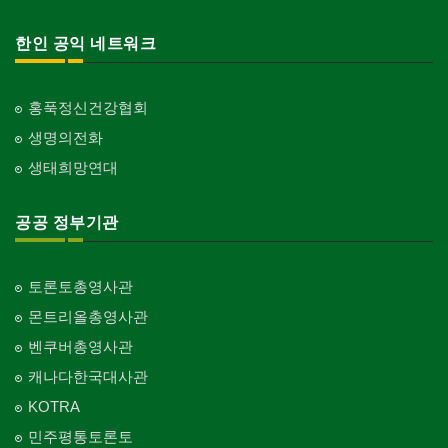
행사/이벤트
Event
교회-연합교회
한인 공익 네트워크
Church-United
인벤토리
Stock Inventory
교회-안식일교회
Church-7th Day Adventist
홍푹정신건강협회
인터넷/소프트웨어 개발
Internet/Software Development
생명의전화
교회-씨 앤 엠에이
Church-C & MA
생태희망연대
교회-순복음교회
Church-Full Gospel
공공 정부기관
교회-신학교/신학원
Church-Bible Institute
토론토총영사관
교회-성결교회
몬트리올총영사관
Church-Evangelical
벤쿠버총영사관
교회-선교회
캐나다한국대사관
Church-Mission
KOTRA
교회-독립교회
민주평통토론토
Church-Independent