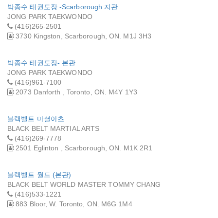
박종수 태권도장 -Scarborough 지관
JONG PARK TAEKWONDO
(416)265-2501
3730 Kingston, Scarborough, ON. M1J 3H3
박종수 태권도장- 본관
JONG PARK TAEKWONDO
(416)961-7100
2073 Danforth , Toronto, ON. M4Y 1Y3
블랙벨트 마셜아츠
BLACK BELT MARTIAL ARTS
(416)269-7778
2501 Eglinton , Scarborough, ON. M1K 2R1
블랙벨트 월드 (본관)
BLACK BELT WORLD MASTER TOMMY CHANG
(416)533-1221
883 Bloor, W. Toronto, ON. M6G 1M4