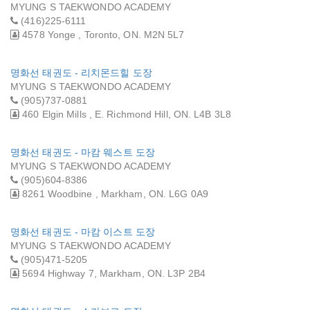
MYUNG S TAEKWONDO ACADEMY
(416)225-6111
4578 Yonge , Toronto, ON. M2N 5L7
명화선 태권도 - 리치몬드힐 도장
MYUNG S TAEKWONDO ACADEMY
(905)737-0881
460 Elgin Mills , E. Richmond Hill, ON. L4B 3L8
명화선 태권도 - 마캄 웨스트 도장
MYUNG S TAEKWONDO ACADEMY
(905)604-8386
8261 Woodbine , Markham, ON. L6G 0A9
명화선 태권도 - 마캄 이스트 도장
MYUNG S TAEKWONDO ACADEMY
(905)471-5205
5694 Highway 7, Markham, ON. L3P 2B4