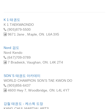
K 1 태권도
K 1 TAEKWAONDO
(905)879-5500
9671 Jane , Maple, ON. L6A 3X5
Nord 검도
Nord Kendo
(647)709-0789
7 Bradwick, Vaughan, ON. L4K 2T4
SON`S 태권도 아카데미
WORLD CHAMPION SON'S TAE KWON DO
(905)856-6437
4600 Hwy 7, Woodbridge, ON. L4L 4Y7
강철 태권도 - 케스윅 도장
KANG CHUL MARTIAL ARTS