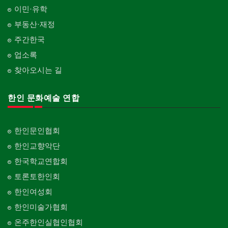
Psychiatrist
청소
커텐/카펫
이민·유학
피트니스/헬스
Cleaning
Curtain/Carpet
동창회-대학교
Fitness
Alumni University
부동산·재정
카펫 청소
벽지/페인트
산후조리서비스
주간한국
Carpet Cleaning
Wall Paper/Paint
동창회-중·고등학교
postpartum care center
Alumni Middle·High School
업소록
판촉물
가라지/그라지/차고
gifts for events
찾아오시는 길
Garage Door
단체-협회
Organization-Association
프랜차이즈
건축 엔지니어
Franchise
한인 문화예술 연합
Engineering
단체-스포츠
Organization-Sports
피아노 조율 /판매
건축기술사/디자이너
Piano Tuning/Sale
Architectural Designer
단체-음악/미술
한인문인협회
Organization-Music/Art
해충구제
건축개발
한인교향악단
Pesticide
Builder/Developer
단체-불교
한국학교연합회
Organization-Buddhist
현금인출기
토론토한인회
ATM
단체-기독교
한인여성회
Organization-Christianity
화랑/표구사
한인미술가협회
Art Gallery/Framing
교회-장로교회
온주한인실협인협회
Church-Presbyterian