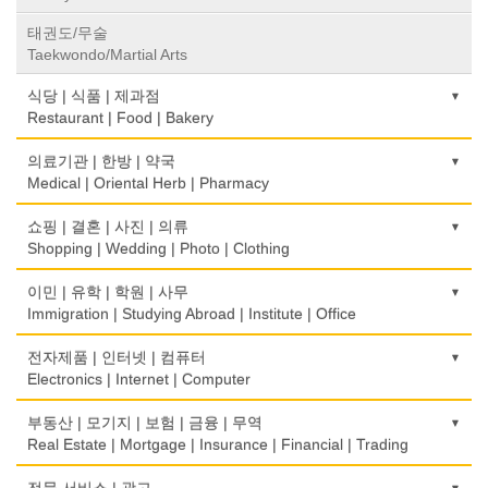
태권도/무술
Taekwondo/Martial Arts
식당 | 식품 | 제과점
Restaurant | Food | Bakery
농장
의료기관 | 한방 | 약국
Farm
Medical | Oriental Herb | Pharmacy
떡집/방앗간
의사-검안의
쇼핑 | 결혼 | 사진 | 의류
Rice Cake
Optometrist
Shopping | Wedding | Photo | Clothing
생선가게
보청기
한복집
이민 | 유학 | 학원 | 사무
Fish Market
Hearing Aid
Korean Costume
Immigration | Studying Abroad | Institute | Office
식당/레스토랑/음식점
비데
유리/거울/액자
이민/유학
전자제품 | 인터넷 | 컴퓨터
Restaurant
Bidet
Glass/Mirror/Frame
Immigration/Studying Abroad
Electronics | Internet | Computer
식당장비
심리/정신상담
의류/아동복
사무기기
금전등록기
부동산 | 모기지 | 보험 | 금융 | 무역
Food Equipment
Psychologist/Psychiatrist
Children's Ware
Office Equipment
Cash Register
Real Estate | Mortgage | Insurance | Financial | Trading
식품점
안경점
결혼/폐백
사무용품/문방구
인터넷 서비스/까페
Korean Food
도매
전문 서비스 | 광고