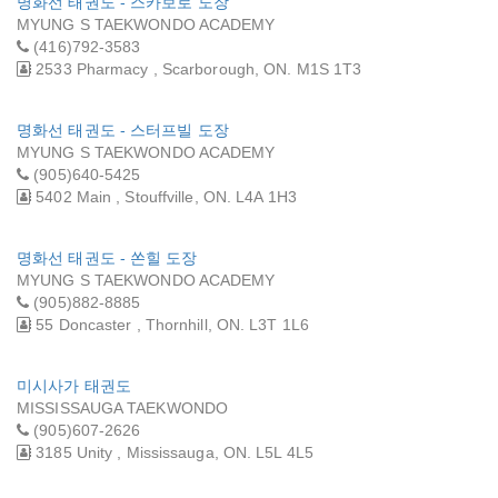
명화선 태권도 - 스카보로 도장
MYUNG S TAEKWONDO ACADEMY
(416)792-3583
2533 Pharmacy , Scarborough, ON. M1S 1T3
명화선 태권도 - 스터프빌 도장
MYUNG S TAEKWONDO ACADEMY
(905)640-5425
5402 Main , Stouffville, ON. L4A 1H3
명화선 태권도 - 쏜힐 도장
MYUNG S TAEKWONDO ACADEMY
(905)882-8885
55 Doncaster , Thornhill, ON. L3T 1L6
미시사가 태권도
MISSISSAUGA TAEKWONDO
(905)607-2626
3185 Unity , Mississauga, ON. L5L 4L5